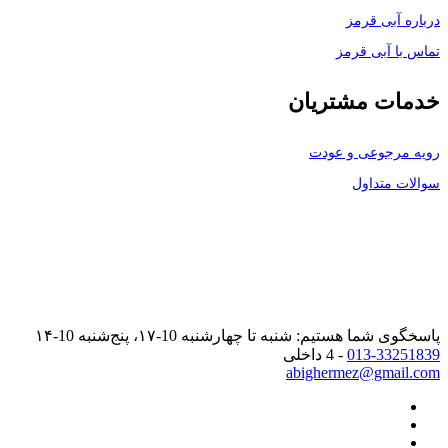
درباره آبی قرمز
تماس با آبی قرمز
خدمات مشتریان
رویه مرجوعی و عودت
سوالات متداول
پاسخگوی شما هستیم: شنبه تا چهارشنبه 10-۱۷، پنج‌شنبه 10-۱۴
013-33251839
- 4 داخلی
abighermez@gmail.com