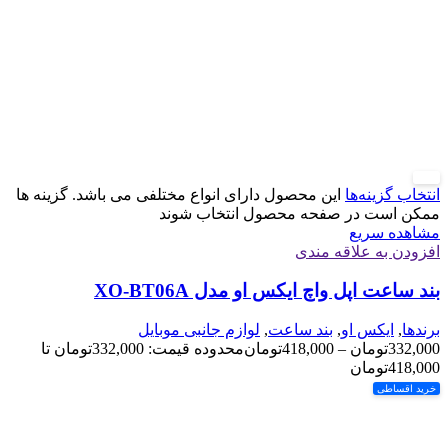
جدید
انتخاب گزینه‌ها
این محصول دارای انواع مختلفی می باشد. گزینه ها
ممکن است در صفحه محصول انتخاب شوند
مشاهده سریع
افزودن به علاقه مندی
بند ساعت اپل واچ ایکس او مدل XO-BT06A
برندها
,
ایکس او
,
بند ساعت
,
لوازم جانبی موبایل
332,000
تومان
–
418,000
تومان
محدوده قیمت: 332,000تومان تا
418,000تومان
خرید اقساطی