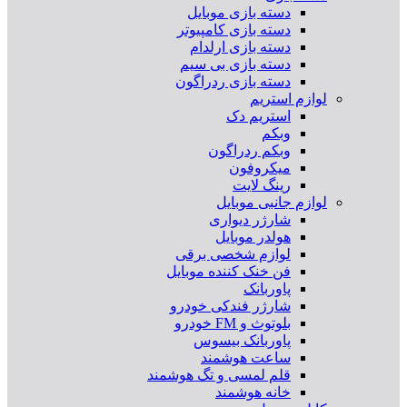
دسته بازی موبایل
دسته بازی کامپیوتر
دسته بازی ارلدام
دسته بازی بی سیم
دسته بازی ردراگون
لوازم استریم
استریم دک
وبکم
وبکم ردراگون
میکروفون
رینگ لایت
لوازم جانبی موبایل
شارژر دیواری
هولدر موبایل
لوازم شخصی برقی
فن خنک کننده موبایل
پاوربانک
شارژر فندکی خودرو
بلوتوث و FM خودرو
پاوربانک بیسوس
ساعت هوشمند
قلم لمسی و تگ هوشمند
خانه هوشمند