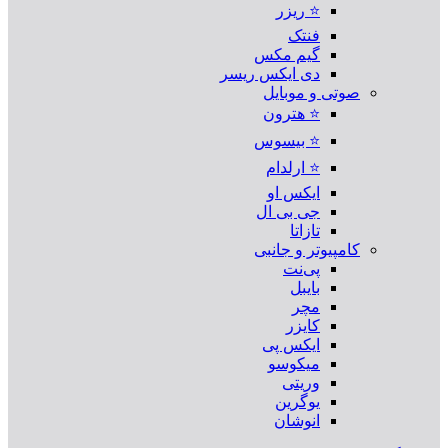
⭐ ریزر
فنتک
گیم مکس
دی ایکس ریسر
صوتی و موبایل
⭐ هترون
⭐ بیسوس
⭐ ارلدام
ایکس او
جی بی ال
تازاتا
کامپیوتر و جانبی
پی‌نت
بایبل
مچر
کایزر
ایکس پی
میکوسو
وریتی
یوگرین
انوشان