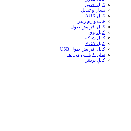
کابل تصویر
مبدل و تبدیل
کابل AUX
هاب و رم ریدر
کابل افزایش طول
کابل برق
کابل شبکه
کابل VGA
کابل افزایش طول USB
سایر کابل و تبدیل ها
کابل پرینتر
تبدیل تصویر
کابل صدا
لوازم جانبی کامپیوتر
سایر لوازم جانبی کامپیوتر
کیف لپ تاپ
کیف ردراگون
حافظه
خنک‌کننده
صندلی گیمینگ
کارت حافظه
پایه و استند
قاب کیس