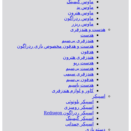
ماوس گیمینگ
ماوس پد
ماوس هترون
ماوس ردراگون
ماوس ریزر
هدست و هندزفری
هدست
هندزفری بی‌سیم
هدست و هدفون مخصوص بازی ردراگون
هدفون
هندزفری هترون
هدست رپو
هدست بی‌سیم
هندزفری سیمی
هدفون بی‌سیم
هدست باسیم
کاور و لوازم هندزفری
اسپیکر
اسپیکر بلوتوثی
اسپیکر رومیزی
اسپیکر ردراگون Redragon
اسپیکر گیمینگ
اسپیکر چمدانی
دسته بازی