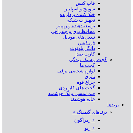
قاب کیس
سوییچ و اسپلیتر
خنک‌کننده پردازنده
تجهیزات شبکه
توسعه‌دهنده و ریپیتر
محافظ برق و چندراهی
تبدیل های موبایل
فن کیس
دانگل بلوتوث
کارت صدا
گجت و سبک زندگی
گجت ها
لوازم شخصی برقی
باتری
چراغ قوه
گجت های کاربردی
قلم لمسی و تگ هوشمند
خانه هوشمند
برندها
برندهای گیمینگ ⭐
⭐ ردراگون
⭐ رپو