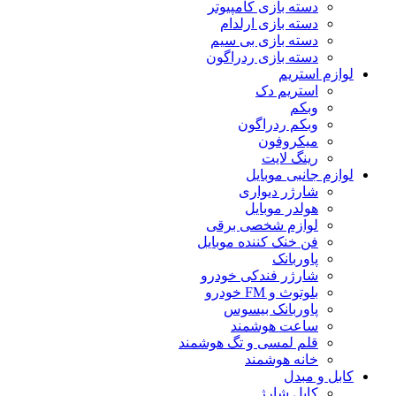
دسته بازی کامپیوتر
دسته بازی ارلدام
دسته بازی بی سیم
دسته بازی ردراگون
لوازم استریم
استریم دک
وبکم
وبکم ردراگون
میکروفون
رینگ لایت
لوازم جانبی موبایل
شارژر دیواری
هولدر موبایل
لوازم شخصی برقی
فن خنک کننده موبایل
پاوربانک
شارژر فندکی خودرو
بلوتوث و FM خودرو
پاوربانک بیسوس
ساعت هوشمند
قلم لمسی و تگ هوشمند
خانه هوشمند
کابل و مبدل
کابل شارژ