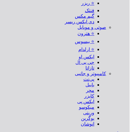
⭐ ریزر
فنتک
گیم مکس
دی ایکس ریسر
صوتی و موبایل
⭐ هترون
⭐ بیسوس
⭐ ارلدام
ایکس او
جی بی ال
تازاتا
کامپیوتر و جانبی
پی‌نت
بایبل
مچر
کایزر
ایکس پی
میکوسو
وریتی
یوگرین
انوشان