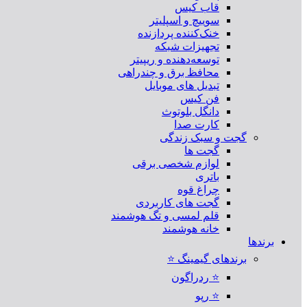
قاب کیس
سوییچ و اسپلیتر
خنک‌کننده پردازنده
تجهیزات شبکه
توسعه‌دهنده و ریپیتر
محافظ برق و چندراهی
تبدیل های موبایل
فن کیس
دانگل بلوتوث
کارت صدا
گجت و سبک زندگی
گجت ها
لوازم شخصی برقی
باتری
چراغ قوه
گجت های کاربردی
قلم لمسی و تگ هوشمند
خانه هوشمند
برندها
برندهای گیمینگ ⭐
⭐ ردراگون
⭐ رپو