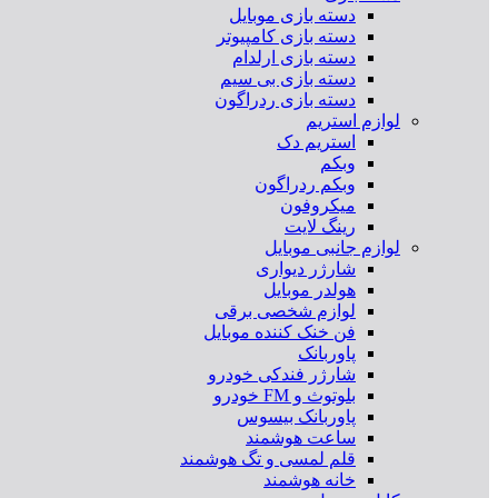
دسته بازی موبایل
دسته بازی کامپیوتر
دسته بازی ارلدام
دسته بازی بی سیم
دسته بازی ردراگون
لوازم استریم
استریم دک
وبکم
وبکم ردراگون
میکروفون
رینگ لایت
لوازم جانبی موبایل
شارژر دیواری
هولدر موبایل
لوازم شخصی برقی
فن خنک کننده موبایل
پاوربانک
شارژر فندکی خودرو
بلوتوث و FM خودرو
پاوربانک بیسوس
ساعت هوشمند
قلم لمسی و تگ هوشمند
خانه هوشمند