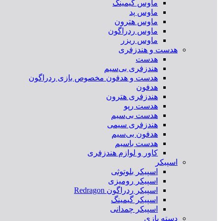
ماوس گیمینگ
ماوس پد
ماوس هترون
ماوس ردراگون
ماوس ریزر
هدست و هندزفری
هدست
هندزفری بی‌سیم
هدست و هدفون مخصوص بازی ردراگون
هدفون
هندزفری هترون
هدست رپو
هدست بی‌سیم
هندزفری سیمی
هدفون بی‌سیم
هدست باسیم
کاور و لوازم هندزفری
اسپیکر
اسپیکر بلوتوثی
اسپیکر رومیزی
اسپیکر ردراگون Redragon
اسپیکر گیمینگ
اسپیکر چمدانی
دسته بازی