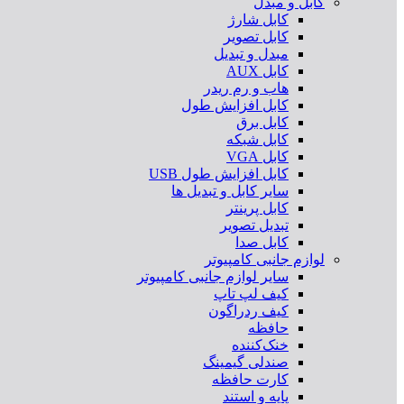
کابل و مبدل
کابل شارژ
کابل تصویر
مبدل و تبدیل
کابل AUX
هاب و رم ریدر
کابل افزایش طول
کابل برق
کابل شبکه
کابل VGA
کابل افزایش طول USB
سایر کابل و تبدیل ها
کابل پرینتر
تبدیل تصویر
کابل صدا
لوازم جانبی کامپیوتر
سایر لوازم جانبی کامپیوتر
کیف لپ تاپ
کیف ردراگون
حافظه
خنک‌کننده
صندلی گیمینگ
کارت حافظه
پایه و استند