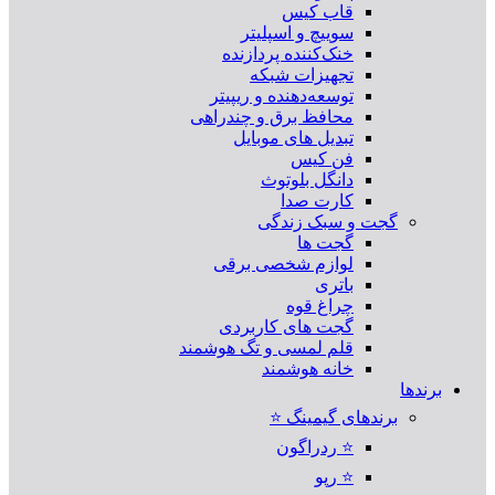
قاب کیس
سوییچ و اسپلیتر
خنک‌کننده پردازنده
تجهیزات شبکه
توسعه‌دهنده و ریپیتر
محافظ برق و چندراهی
تبدیل های موبایل
فن کیس
دانگل بلوتوث
کارت صدا
گجت و سبک زندگی
گجت ها
لوازم شخصی برقی
باتری
چراغ قوه
گجت های کاربردی
قلم لمسی و تگ هوشمند
خانه هوشمند
برندها
برندهای گیمینگ ⭐
⭐ ردراگون
⭐ رپو