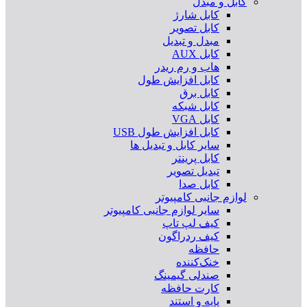
کابل و مبدل
کابل شارژ
کابل تصویر
مبدل و تبدیل
کابل AUX
هاب و رم ریدر
کابل افزایش طول
کابل برق
کابل شبکه
کابل VGA
کابل افزایش طول USB
سایر کابل و تبدیل ها
کابل پرینتر
تبدیل تصویر
کابل صدا
لوازم جانبی کامپیوتر
سایر لوازم جانبی کامپیوتر
کیف لپ تاپ
کیف ردراگون
حافظه
خنک‌کننده
صندلی گیمینگ
کارت حافظه
پایه و استند