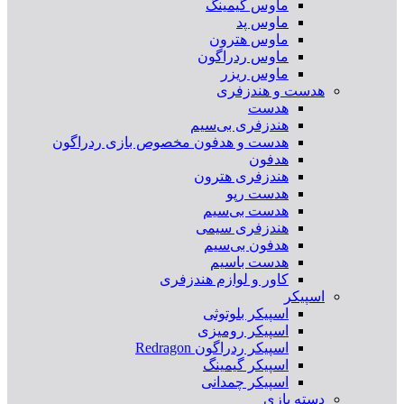
ماوس گیمینگ
ماوس پد
ماوس هترون
ماوس ردراگون
ماوس ریزر
هدست و هندزفری
هدست
هندزفری بی‌سیم
هدست و هدفون مخصوص بازی ردراگون
هدفون
هندزفری هترون
هدست رپو
هدست بی‌سیم
هندزفری سیمی
هدفون بی‌سیم
هدست باسیم
کاور و لوازم هندزفری
اسپیکر
اسپیکر بلوتوثی
اسپیکر رومیزی
اسپیکر ردراگون Redragon
اسپیکر گیمینگ
اسپیکر چمدانی
دسته بازی