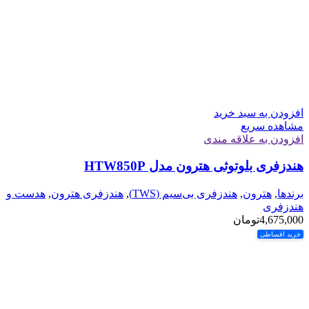
افزودن به سبد خرید
مشاهده سریع
افزودن به علاقه مندی
هندزفری بلوتوثی هترون مدل HTW850P
برندها
,
هترون
,
هندزفری بی‌سیم (TWS)
,
هندزفری هترون
,
هدست و
هندزفری
4,675,000
تومان
خرید اقساطی