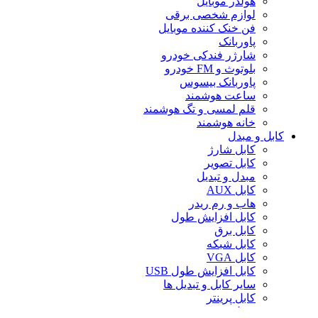
هولدر موبایل
لوازم شخصی برقی
فن خنک کننده موبایل
پاوربانک
شارژر فندکی خودرو
بلوتوث و FM خودرو
پاوربانک بیسوس
ساعت هوشمند
قلم لمسی و تگ هوشمند
خانه هوشمند
کابل و مبدل
کابل شارژ
کابل تصویر
مبدل و تبدیل
کابل AUX
هاب و رم ریدر
کابل افزایش طول
کابل برق
کابل شبکه
کابل VGA
کابل افزایش طول USB
سایر کابل و تبدیل ها
کابل پرینتر
تبدیل تصویر