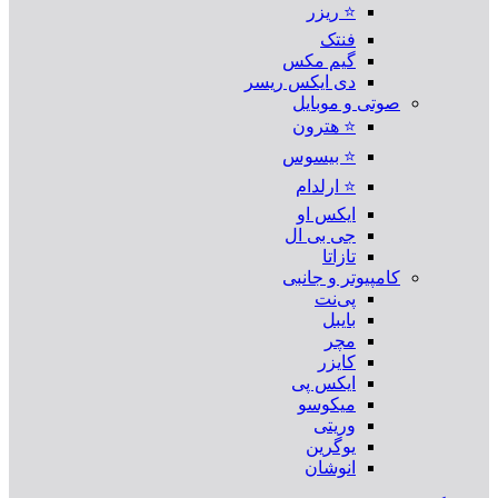
⭐ ریزر
فنتک
گیم مکس
دی ایکس ریسر
صوتی و موبایل
⭐ هترون
⭐ بیسوس
⭐ ارلدام
ایکس او
جی بی ال
تازاتا
کامپیوتر و جانبی
پی‌نت
بایبل
مچر
کایزر
ایکس پی
میکوسو
وریتی
یوگرین
انوشان