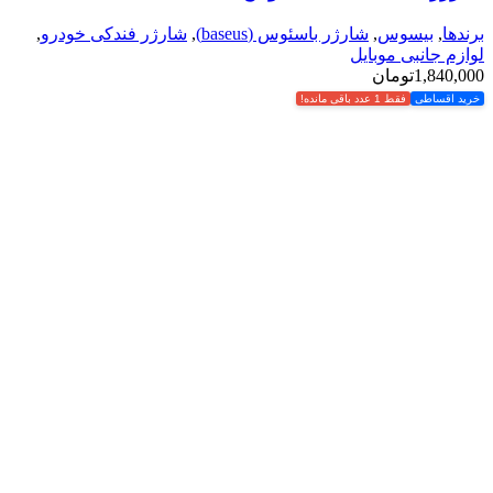
برندها
,
بیسوس
,
شارژر باسئوس (baseus)
,
شارژر فندکی خودرو
,
لوازم جانبی موبایل
1,840,000
تومان
خرید اقساطی
فقط 1 عدد باقی مانده!