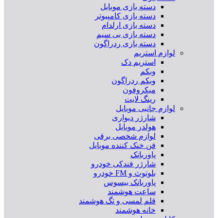
دسته بازی موبایل
دسته بازی کامپیوتر
دسته بازی ارلدام
دسته بازی بی سیم
دسته بازی ردراگون
لوازم استریم
استریم دک
وبکم
وبکم ردراگون
میکروفون
رینگ لایت
لوازم جانبی موبایل
شارژر دیواری
هولدر موبایل
لوازم شخصی برقی
فن خنک کننده موبایل
پاوربانک
شارژر فندکی خودرو
بلوتوث و FM خودرو
پاوربانک بیسوس
ساعت هوشمند
قلم لمسی و تگ هوشمند
خانه هوشمند