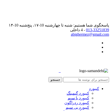
پاسخگوی شما هستیم: شنبه تا چهارشنبه 10-۱۷، پنج‌شنبه 10-۱۴
013-33251839
- 4 داخلی
abighermez@gmail.com
جستجو
کیبورد
کیبورد گیمینگ
کیبورد با سیم
کیبورد ردراگون
کیبورد بی سیم