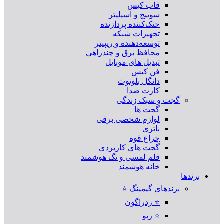
قاب کیس
سوییچ و اسپلیتر
خنک‌کننده پردازنده
تجهیزات شبکه
توسعه‌دهنده و ریپیتر
محافظ برق و چندراهی
تبدیل های موبایل
فن کیس
دانگل بلوتوث
کارت صدا
گجت و سبک زندگی
گجت ها
لوازم شخصی برقی
باتری
چراغ قوه
گجت های کاربردی
قلم لمسی و تگ هوشمند
خانه هوشمند
برندها
برندهای گیمینگ ⭐
⭐ ردراگون
⭐ رپو