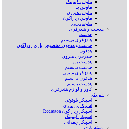
ماوس گیمینگ
ماوس پد
ماوس هترون
ماوس ردراگون
ماوس ریزر
هدست و هندزفری
هدست
هندزفری بی‌سیم
هدست و هدفون مخصوص بازی ردراگون
هدفون
هندزفری هترون
هدست رپو
هدست بی‌سیم
هندزفری سیمی
هدفون بی‌سیم
هدست باسیم
کاور و لوازم هندزفری
اسپیکر
اسپیکر بلوتوثی
اسپیکر رومیزی
اسپیکر ردراگون Redragon
اسپیکر گیمینگ
اسپیکر چمدانی
دسته بازی