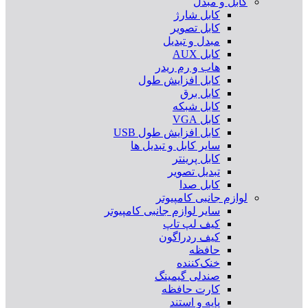
کابل و مبدل
کابل شارژ
کابل تصویر
مبدل و تبدیل
کابل AUX
هاب و رم ریدر
کابل افزایش طول
کابل برق
کابل شبکه
کابل VGA
کابل افزایش طول USB
سایر کابل و تبدیل ها
کابل پرینتر
تبدیل تصویر
کابل صدا
لوازم جانبی کامپیوتر
سایر لوازم جانبی کامپیوتر
کیف لپ تاپ
کیف ردراگون
حافظه
خنک‌کننده
صندلی گیمینگ
کارت حافظه
پایه و استند