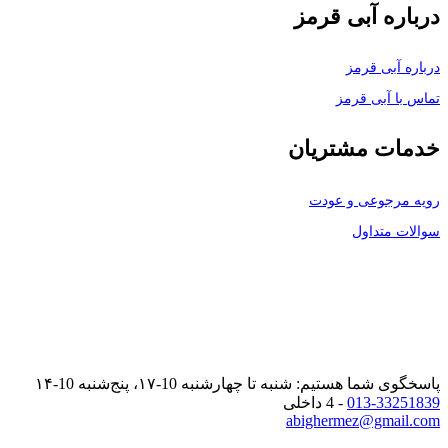
درباره آبی قرمز
درباره آبی قرمز
تماس با آبی قرمز
خدمات مشتریان
رویه مرجوعی و عودت
سوالات متداول
پاسخگوی شما هستیم: شنبه تا چهارشنبه 10-۱۷، پنج‌شنبه 10-۱۴
013-33251839
- 4 داخلی
abighermez@gmail.com