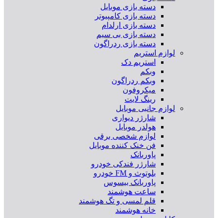
دسته بازی موبایل
دسته بازی کامپیوتر
دسته بازی ارلدام
دسته بازی بی سیم
دسته بازی ردراگون
لوازم استریم
استریم دک
وبکم
وبکم ردراگون
میکروفون
رینگ لایت
لوازم جانبی موبایل
شارژر دیواری
هولدر موبایل
لوازم شخصی برقی
فن خنک کننده موبایل
پاوربانک
شارژر فندکی خودرو
بلوتوث و FM خودرو
پاوربانک بیسوس
ساعت هوشمند
قلم لمسی و تگ هوشمند
خانه هوشمند