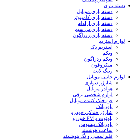
دسته بازی
دسته بازی موبایل
دسته بازی کامپیوتر
دسته بازی ارلدام
دسته بازی بی سیم
دسته بازی ردراگون
لوازم استریم
استریم دک
وبکم
وبکم ردراگون
میکروفون
رینگ لایت
لوازم جانبی موبایل
شارژر دیواری
هولدر موبایل
لوازم شخصی برقی
فن خنک کننده موبایل
پاوربانک
شارژر فندکی خودرو
بلوتوث و FM خودرو
پاوربانک بیسوس
ساعت هوشمند
قلم لمسی و تگ هوشمند