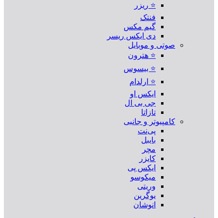
⭐ ریزر
فنتک
گیم مکس
دی ایکس ریسر
صوتی و موبایل
⭐ هترون
⭐ بیسوس
⭐ ارلدام
ایکس او
جی بی ال
تازاتا
کامپیوتر و جانبی
پی‌نت
بایبل
مچر
کایزر
ایکس پی
میکوسو
وریتی
یوگرین
انوشان