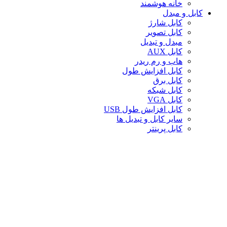
خانه هوشمند
کابل و مبدل
کابل شارژ
کابل تصویر
مبدل و تبدیل
کابل AUX
هاب و رم ریدر
کابل افزایش طول
کابل برق
کابل شبکه
کابل VGA
کابل افزایش طول USB
سایر کابل و تبدیل ها
کابل پرینتر
تبدیل تصویر
کابل صدا
لوازم جانبی کامپیوتر
سایر لوازم جانبی کامپیوتر
کیف لپ تاپ
کیف ردراگون
حافظه
خنک‌کننده
صندلی گیمینگ
کارت حافظه