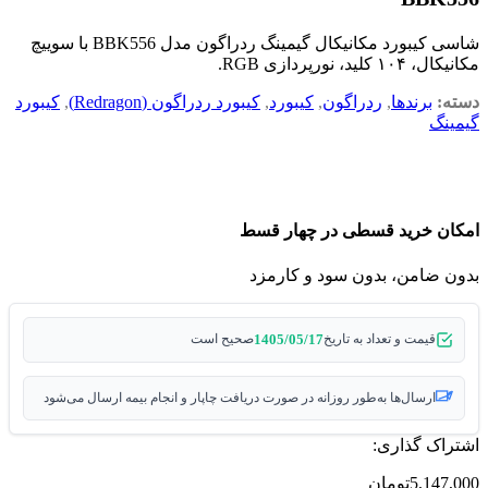
شاسی کیبورد مکانیکال گیمینگ ردراگون مدل BBK556 با سوییچ
مکانیکال، ۱۰۴ کلید، نورپردازی RGB.
دسته:
برندها
,
ردراگون
,
کیبورد
,
کیبورد ردراگون (Redragon)
,
کیبورد
گیمینگ
امکان خرید قسطی در چهار قسط
بدون ضامن، بدون سود و کارمزد
1405/05/17
قیمت و تعداد به تاریخ
صحیح است
ارسال‌ها به‌طور روزانه در صورت دریافت چاپار و انجام بیمه ارسال می‌شود
اشتراک گذاری:
5,147,000
تومان