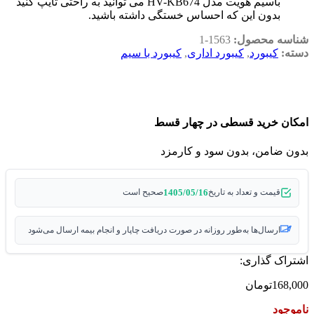
باسیم هویت مدل HV-KB674 می توانید به راحتی تایپ کنید
بدون این که احساس خستگی داشته باشید.
شناسه محصول:
1563-1
دسته:
کیبورد
,
کیبورد اداری
,
کیبورد با سیم
امکان خرید قسطی در چهار قسط
بدون ضامن، بدون سود و کارمزد
1405/05/16
قیمت و تعداد به تاریخ
صحیح است
ارسال‌ها به‌طور روزانه در صورت دریافت چاپار و انجام بیمه ارسال می‌شود
اشتراک گذاری:
168,000
تومان
ناموجود