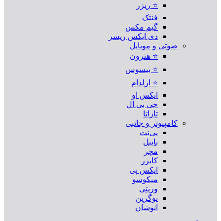
⭐ ریزر
فنتک
گیم مکس
دی ایکس ریسر
صوتی و موبایل
⭐ هترون
⭐ بیسوس
⭐ ارلدام
ایکس او
جی بی ال
تازاتا
کامپیوتر و جانبی
پی‌نت
بایبل
مچر
کایزر
ایکس پی
میکوسو
وریتی
یوگرین
انوشان