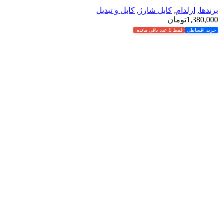
برندها
,
ارلدام
,
کابل شارژ
,
کابل و تبدیل
1,380,000
تومان
خرید اقساطی
فقط 1 عدد باقی مانده!