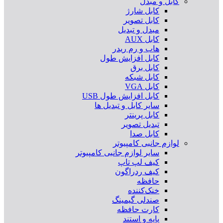
کابل و مبدل
کابل شارژ
کابل تصویر
مبدل و تبدیل
کابل AUX
هاب و رم ریدر
کابل افزایش طول
کابل برق
کابل شبکه
کابل VGA
کابل افزایش طول USB
سایر کابل و تبدیل ها
کابل پرینتر
تبدیل تصویر
کابل صدا
لوازم جانبی کامپیوتر
سایر لوازم جانبی کامپیوتر
کیف لپ تاپ
کیف ردراگون
حافظه
خنک‌کننده
صندلی گیمینگ
کارت حافظه
پایه و استند