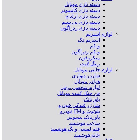
دسته بازی موبایل
دسته بازی کامپیوتر
دسته بازی ارلدام
دسته بازی بی سیم
دسته بازی ردراگون
لوازم استریم
استریم دک
وبکم
وبکم ردراگون
میکروفون
رینگ لایت
لوازم جانبی موبایل
شارژر دیواری
هولدر موبایل
لوازم شخصی برقی
فن خنک کننده موبایل
پاوربانک
شارژر فندکی خودرو
بلوتوث و FM خودرو
پاوربانک بیسوس
ساعت هوشمند
قلم لمسی و تگ هوشمند
خانه هوشمند