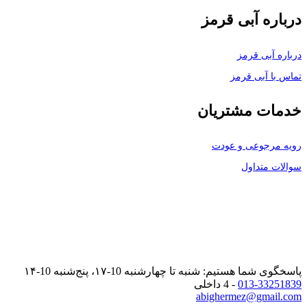
درباره آبی قرمز
درباره آبی قرمز
تماس با آبی قرمز
خدمات مشتریان
رویه مرجوعی و عودت
سوالات متداول
پاسخگوی شما هستیم: شنبه تا چهارشنبه 10-۱۷، پنج‌شنبه 10-۱۴
013-33251839
- 4 داخلی
abighermez@gmail.com