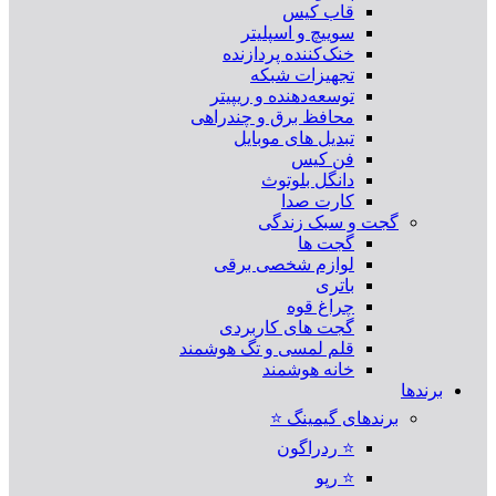
قاب کیس
سوییچ و اسپلیتر
خنک‌کننده پردازنده
تجهیزات شبکه
توسعه‌دهنده و ریپیتر
محافظ برق و چندراهی
تبدیل های موبایل
فن کیس
دانگل بلوتوث
کارت صدا
گجت و سبک زندگی
گجت ها
لوازم شخصی برقی
باتری
چراغ قوه
گجت های کاربردی
قلم لمسی و تگ هوشمند
خانه هوشمند
برندها
برندهای گیمینگ ⭐
⭐ ردراگون
⭐ رپو