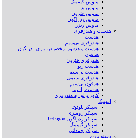
ماوس گیمینگ
ماوس پد
ماوس هترون
ماوس ردراگون
ماوس ریزر
هدست و هندزفری
هدست
هندزفری بی‌سیم
هدست و هدفون مخصوص بازی ردراگون
هدفون
هندزفری هترون
هدست رپو
هدست بی‌سیم
هندزفری سیمی
هدفون بی‌سیم
هدست باسیم
کاور و لوازم هندزفری
اسپیکر
اسپیکر بلوتوثی
اسپیکر رومیزی
اسپیکر ردراگون Redragon
اسپیکر گیمینگ
اسپیکر چمدانی
دسته بازی