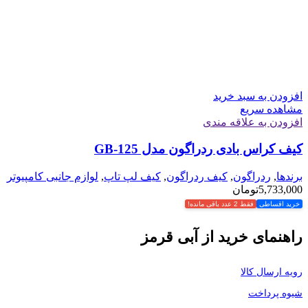
افزودن به سبد خرید
مشاهده سریع
افزودن به علاقه مندی
کیف کراس بادی ردراگون مدل GB-125
برندها
,
ردراگون
,
کیف ردراگون
,
کیف لپ تاپ
,
لوازم جانبی کامپیوتر
5,733,000
تومان
خرید اقساطی
فقط 2 عدد باقی مانده!
راهنمای خرید از آبی قرمز
رویه ارسال کالا
شیوه پرداخت