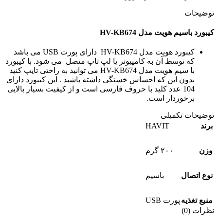
توضیحات
كیبورد باسیم هویت مدل HV-KB674
کیبورد هویت مدل HV-KB674 دارای پورت USB می باشد
که توسط آن به کامپیوتر یا لپ تاپ متصل می شود. با كیبورد
با سیم هویت مدل HV-KB674 می توانید به راحتی تایپ کنید
بدون این که احساس خستگی داشته باشید . این کیبورد دارای
104 عدد کلید با حروف فارسی است و از کیفیت بسیار بالایی
برخوردار است.
توضیحات تکمیلی
HAVIT
برند
وزن
۲۰۰ گرم
نوع اتصال
باسیم
منبع تغذیه
پورت USB
نظرات (0)