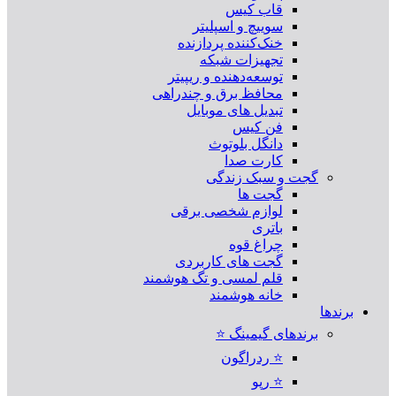
قاب کیس
سوییچ و اسپلیتر
خنک‌کننده پردازنده
تجهیزات شبکه
توسعه‌دهنده و ریپیتر
محافظ برق و چندراهی
تبدیل های موبایل
فن کیس
دانگل بلوتوث
کارت صدا
گجت و سبک زندگی
گجت ها
لوازم شخصی برقی
باتری
چراغ قوه
گجت های کاربردی
قلم لمسی و تگ هوشمند
خانه هوشمند
برندها
برندهای گیمینگ ⭐
⭐ ردراگون
⭐ رپو