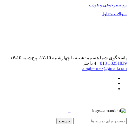
رویه مرجوعی و عودت
سوالات متداول
پاسخگوی شما هستیم: شنبه تا چهارشنبه 10-۱۷، پنج‌شنبه 10-۱۴
013-33251839
- 4 داخلی
abighermez@gmail.com
جستجو