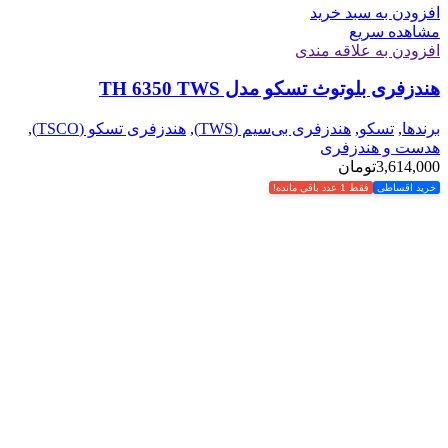
افزودن به سبد خرید
مشاهده سریع
افزودن به علاقه مندی
هندزفری بلوتوث تسکو مدل TH 6350 TWS
برندها
,
تسکو
,
هندزفری بی‌سیم (TWS)
,
هندزفری تسکو (TSCO)
,
هدست و هندزفری
3,614,000
تومان
خرید اقساطی
فقط 1 عدد باقی مانده!