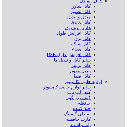
کابل و مبدل
کابل شارژ
کابل تصویر
مبدل و تبدیل
کابل AUX
هاب و رم ریدر
کابل افزایش طول
کابل برق
کابل شبکه
کابل VGA
کابل افزایش طول USB
سایر کابل و تبدیل ها
کابل پرینتر
تبدیل تصویر
کابل صدا
لوازم جانبی کامپیوتر
سایر لوازم جانبی کامپیوتر
کیف لپ تاپ
کیف ردراگون
حافظه
خنک‌کننده
صندلی گیمینگ
کارت حافظه
پایه و استند