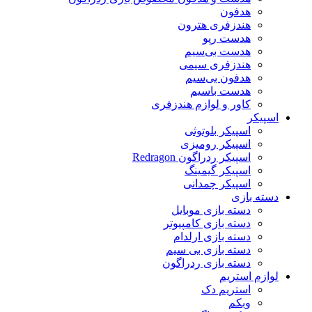
هدفون
هندزفری هترون
هدست رپو
هدست بی‌سیم
هندزفری سیمی
هدفون بی‌سیم
هدست باسیم
کاور و لوازم هندزفری
اسپیکر
اسپیکر بلوتوثی
اسپیکر رومیزی
اسپیکر ردراگون Redragon
اسپیکر گیمینگ
اسپیکر چمدانی
دسته بازی
دسته بازی موبایل
دسته بازی کامپیوتر
دسته بازی ارلدام
دسته بازی بی سیم
دسته بازی ردراگون
لوازم استریم
استریم دک
وبکم