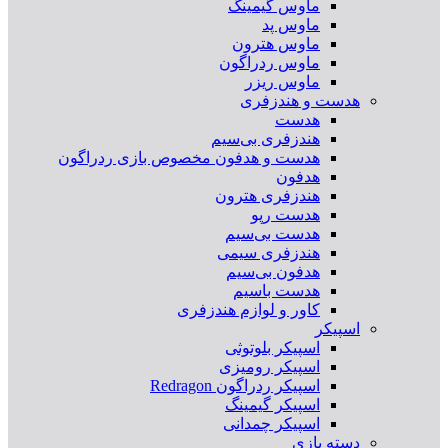
ماوس گیمینگ
ماوس پد
ماوس هترون
ماوس ردراگون
ماوس ریزر
هدست و هندزفری
هدست
هندزفری بی‌سیم
هدست و هدفون مخصوص بازی ردراگون
هدفون
هندزفری هترون
هدست رپو
هدست بی‌سیم
هندزفری سیمی
هدفون بی‌سیم
هدست باسیم
کاور و لوازم هندزفری
اسپیکر
اسپیکر بلوتوثی
اسپیکر رومیزی
اسپیکر ردراگون Redragon
اسپیکر گیمینگ
اسپیکر چمدانی
دسته بازی