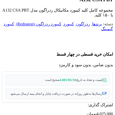
مجموعه کامل کلید کیبورد مکانیکال ردراگون مدل A132 CSA PBT
با ۱۵۰ کلید.
دسته:
برندها
,
ردراگون
,
کیبورد
,
کیبورد ردراگون (Redragon)
,
کیبورد
گیمینگ
امکان خرید قسطی در چهار قسط
بدون ضامن، بدون سود و کارمزد
1405/05/16
قیمت و تعداد به تاریخ
صحیح است
ارسال‌ها به‌طور روزانه در صورت دریافت چاپار و انجام بیمه ارسال می‌شود
اشتراک گذاری:
4,025,000
تومان