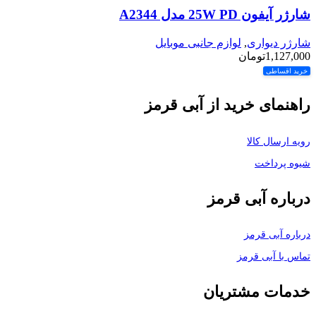
شارژر آیفون 25W PD مدل A2344
شارژر دیواری
,
لوازم جانبی موبایل
1,127,000
تومان
خرید اقساطی
راهنمای خرید از آبی قرمز
رویه ارسال کالا
شیوه پرداخت
درباره آبی قرمز
درباره آبی قرمز
تماس با آبی قرمز
خدمات مشتریان