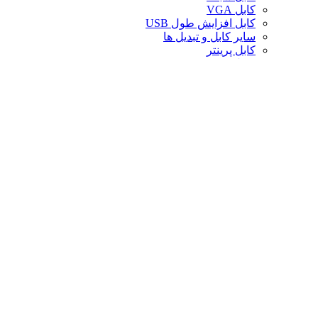
کابل VGA
کابل افزایش طول USB
سایر کابل و تبدیل ها
کابل پرینتر
تبدیل تصویر
کابل صدا
لوازم جانبی کامپیوتر
سایر لوازم جانبی کامپیوتر
کیف لپ تاپ
کیف ردراگون
حافظه
خنک‌کننده
صندلی گیمینگ
کارت حافظه
پایه و استند
قاب کیس
سوییچ و اسپلیتر
خنک‌کننده پردازنده
تجهیزات شبکه
توسعه‌دهنده و ریپیتر
محافظ برق و چندراهی
تبدیل های موبایل
فن کیس