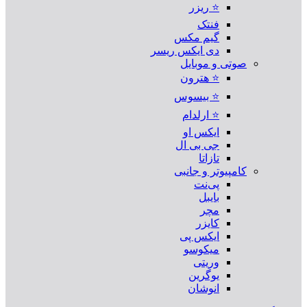
⭐ ریزر
فنتک
گیم مکس
دی ایکس ریسر
صوتی و موبایل
⭐ هترون
⭐ بیسوس
⭐ ارلدام
ایکس او
جی بی ال
تازاتا
کامپیوتر و جانبی
پی‌نت
بایبل
مچر
کایزر
ایکس پی
میکوسو
وریتی
یوگرین
انوشان