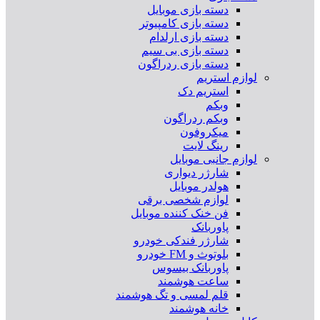
دسته بازی موبایل
دسته بازی کامپیوتر
دسته بازی ارلدام
دسته بازی بی سیم
دسته بازی ردراگون
لوازم استریم
استریم دک
وبکم
وبکم ردراگون
میکروفون
رینگ لایت
لوازم جانبی موبایل
شارژر دیواری
هولدر موبایل
لوازم شخصی برقی
فن خنک کننده موبایل
پاوربانک
شارژر فندکی خودرو
بلوتوث و FM خودرو
پاوربانک بیسوس
ساعت هوشمند
قلم لمسی و تگ هوشمند
خانه هوشمند