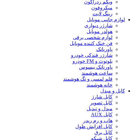
وبکم ردراگون
میکروفون
رینگ لایت
لوازم جانبی موبایل
شارژر دیواری
هولدر موبایل
لوازم شخصی برقی
فن خنک کننده موبایل
پاوربانک
شارژر فندکی خودرو
بلوتوث و FM خودرو
پاوربانک بیسوس
ساعت هوشمند
قلم لمسی و تگ هوشمند
خانه هوشمند
کابل و مبدل
کابل شارژ
کابل تصویر
مبدل و تبدیل
کابل AUX
هاب و رم ریدر
کابل افزایش طول
کابل برق
کابل شبکه