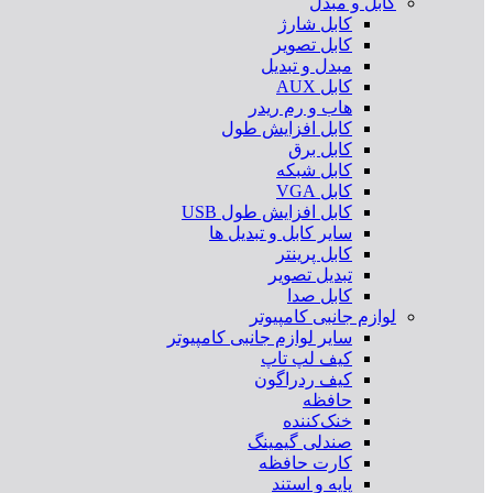
کابل و مبدل
کابل شارژ
کابل تصویر
مبدل و تبدیل
کابل AUX
هاب و رم ریدر
کابل افزایش طول
کابل برق
کابل شبکه
کابل VGA
کابل افزایش طول USB
سایر کابل و تبدیل ها
کابل پرینتر
تبدیل تصویر
کابل صدا
لوازم جانبی کامپیوتر
سایر لوازم جانبی کامپیوتر
کیف لپ تاپ
کیف ردراگون
حافظه
خنک‌کننده
صندلی گیمینگ
کارت حافظه
پایه و استند