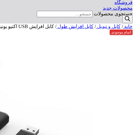
فروشگاه
محصولات جدید
جستجوی محصولات
خانه
/
کابل و تبدیل
/
کابل افزایش طول
/
کابل افزایش USB اکتیو یونیتک مدل Y-277 به طول 5 متر
اتمام موجودی