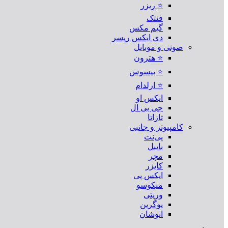
⭐ ریزر
فنتک
گیم مکس
دی ایکس ریسر
صوتی و موبایل
⭐ هترون
⭐ بیسوس
⭐ ارلدام
ایکس او
جی بی ال
تازاتا
کامپیوتر و جانبی
پی‌نت
بایبل
مچر
کایزر
ایکس پی
میکوسو
وریتی
یوگرین
انوشان