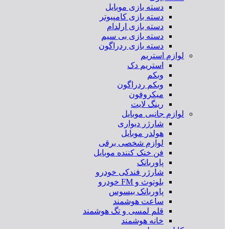
دسته بازی موبایل
دسته بازی کامپیوتر
دسته بازی ارلدام
دسته بازی بی سیم
دسته بازی ردراگون
لوازم استریم
استریم دک
وبکم
وبکم ردراگون
میکروفون
رینگ لایت
لوازم جانبی موبایل
شارژر دیواری
هولدر موبایل
لوازم شخصی برقی
فن خنک کننده موبایل
پاوربانک
شارژر فندکی خودرو
بلوتوث و FM خودرو
پاوربانک بیسوس
ساعت هوشمند
قلم لمسی و تگ هوشمند
خانه هوشمند