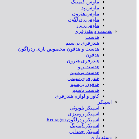
ماوس گیمینگ
ماوس پد
ماوس هترون
ماوس ردراگون
ماوس ریزر
هدست و هندزفری
هدست
هندزفری بی‌سیم
هدست و هدفون مخصوص بازی ردراگون
هدفون
هندزفری هترون
هدست رپو
هدست بی‌سیم
هندزفری سیمی
هدفون بی‌سیم
هدست باسیم
کاور و لوازم هندزفری
اسپیکر
اسپیکر بلوتوثی
اسپیکر رومیزی
اسپیکر ردراگون Redragon
اسپیکر گیمینگ
اسپیکر چمدانی
دسته بازی