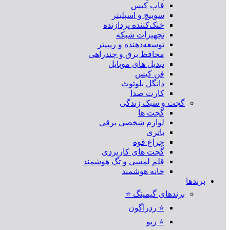
قاب کیس
سوییچ و اسپلیتر
خنک‌کننده پردازنده
تجهیزات شبکه
توسعه‌دهنده و ریپیتر
محافظ برق و چندراهی
تبدیل های موبایل
فن کیس
دانگل بلوتوث
کارت صدا
گجت و سبک زندگی
گجت ها
لوازم شخصی برقی
باتری
چراغ قوه
گجت های کاربردی
قلم لمسی و تگ هوشمند
خانه هوشمند
برندها
برندهای گیمینگ ⭐
⭐ ردراگون
⭐ رپو