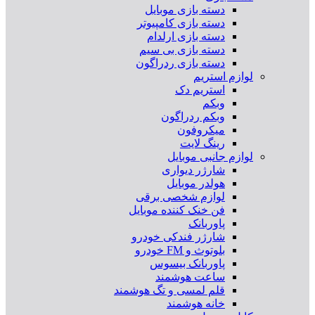
دسته بازی موبایل
دسته بازی کامپیوتر
دسته بازی ارلدام
دسته بازی بی سیم
دسته بازی ردراگون
لوازم استریم
استریم دک
وبکم
وبکم ردراگون
میکروفون
رینگ لایت
لوازم جانبی موبایل
شارژر دیواری
هولدر موبایل
لوازم شخصی برقی
فن خنک کننده موبایل
پاوربانک
شارژر فندکی خودرو
بلوتوث و FM خودرو
پاوربانک بیسوس
ساعت هوشمند
قلم لمسی و تگ هوشمند
خانه هوشمند