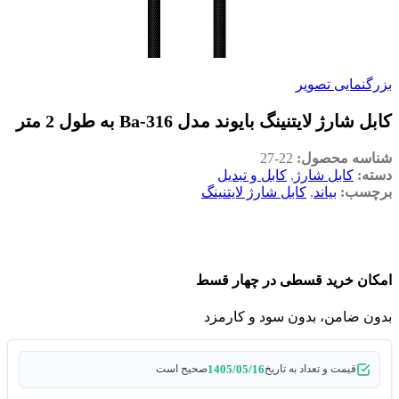
بزرگنمایی تصویر
کابل شارژ لایتنینگ بایوند مدل Ba-316 به طول 2 متر
شناسه محصول:
22-27
دسته:
کابل شارژ
,
کابل و تبدیل
برچسب:
بیاند
,
کابل شارژ لایتنینگ
امکان خرید قسطی در چهار قسط
بدون ضامن، بدون سود و کارمزد
1405/05/16
قیمت و تعداد به تاریخ
صحیح است