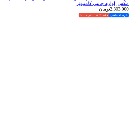
مکس
,
لوازم جانبی کامپیوتر
2,303,000
تومان
خرید اقساطی
فقط 2 عدد باقی مانده!