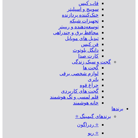
قاب کیس
سوییچ و اسپلیتر
خنک‌کننده پردازنده
تجهیزات شبکه
توسعه‌دهنده و ریپیتر
محافظ برق و چندراهی
تبدیل های موبایل
فن کیس
دانگل بلوتوث
کارت صدا
گجت و سبک زندگی
گجت ها
لوازم شخصی برقی
باتری
چراغ قوه
گجت های کاربردی
قلم لمسی و تگ هوشمند
خانه هوشمند
برندها
برندهای گیمینگ ⭐
⭐ ردراگون
⭐ رپو