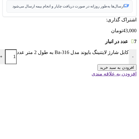
ارسال‌ها به‌طور روزانه در صورت دریافت چاپار و انجام بیمه ارسال می‌شود
اشتراک گذاری:
43,000
تومان
7 عدد در انبار
کابل شارژ لایتنینگ بایوند مدل Ba-316 به طول 2 متر عدد
+
-
افزودن به سبد خرید
افزودن به علاقه مندی