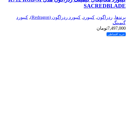
SACREDBLADE
برندها
,
ردراگون
,
کیبورد
,
کیبورد ردراگون (Redragon)
,
کیبورد
گیمینگ
7,497,000
تومان
خرید اقساطی