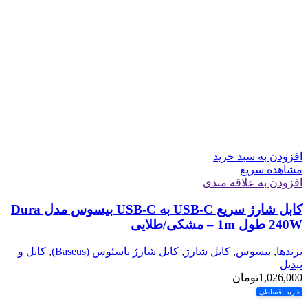
افزودن به سبد خرید
مشاهده سریع
افزودن به علاقه مندی
کابل شارژ سریع USB-C به USB-C بیسوس مدل Dura
240W طول 1m – مشکی/طلایی
برندها
,
بیسوس
,
کابل شارژ
,
کابل شارژ باسئوس (Baseus)
,
کابل و
تبدیل
1,026,000
تومان
خرید اقساطی