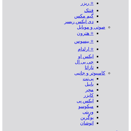
⭐ ریزر
فنتک
گیم مکس
دی ایکس ریسر
صوتی و موبایل
⭐ هترون
⭐ بیسوس
⭐ ارلدام
ایکس او
جی بی ال
تازاتا
کامپیوتر و جانبی
پی‌نت
بایبل
مچر
کایزر
ایکس پی
میکوسو
وریتی
یوگرین
انوشان