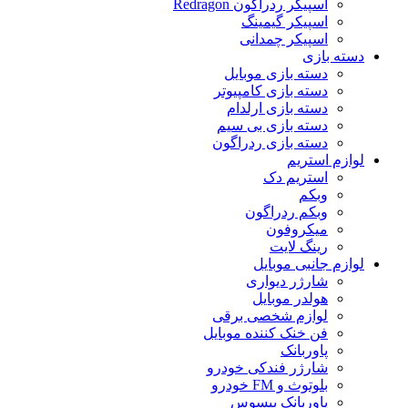
اسپیکر ردراگون Redragon
اسپیکر گیمینگ
اسپیکر چمدانی
دسته بازی
دسته بازی موبایل
دسته بازی کامپیوتر
دسته بازی ارلدام
دسته بازی بی سیم
دسته بازی ردراگون
لوازم استریم
استریم دک
وبکم
وبکم ردراگون
میکروفون
رینگ لایت
لوازم جانبی موبایل
شارژر دیواری
هولدر موبایل
لوازم شخصی برقی
فن خنک کننده موبایل
پاوربانک
شارژر فندکی خودرو
بلوتوث و FM خودرو
پاوربانک بیسوس