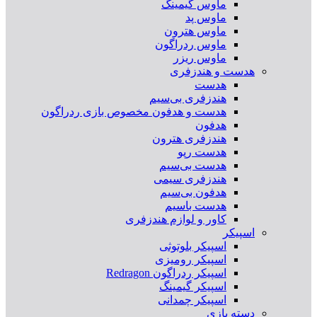
ماوس گیمینگ
ماوس پد
ماوس هترون
ماوس ردراگون
ماوس ریزر
هدست و هندزفری
هدست
هندزفری بی‌سیم
هدست و هدفون مخصوص بازی ردراگون
هدفون
هندزفری هترون
هدست رپو
هدست بی‌سیم
هندزفری سیمی
هدفون بی‌سیم
هدست باسیم
کاور و لوازم هندزفری
اسپیکر
اسپیکر بلوتوثی
اسپیکر رومیزی
اسپیکر ردراگون Redragon
اسپیکر گیمینگ
اسپیکر چمدانی
دسته بازی