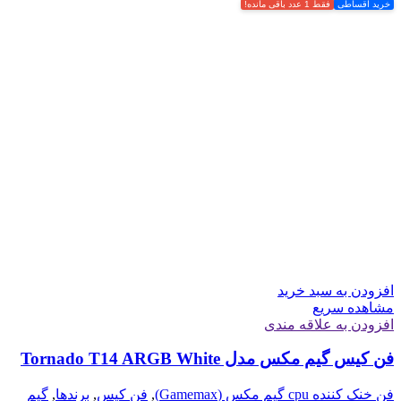
خرید اقساطی
فقط 1 عدد باقی مانده!
افزودن به سبد خرید
مشاهده سریع
افزودن به علاقه مندی
فن کیس گیم مکس مدل Tornado T14 ARGB White
فن خنک کننده cpu گیم مکس (Gamemax)
,
فن کیس
,
برندها
,
گیم