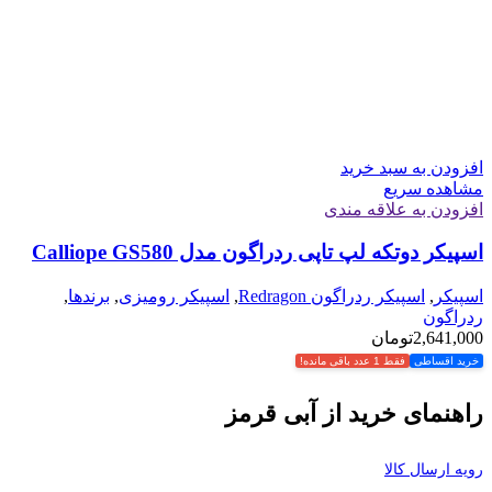
افزودن به سبد خرید
مشاهده سریع
افزودن به علاقه مندی
اسپیکر دوتکه لپ تاپی ردراگون مدل Calliope GS580
اسپیکر
,
اسپیکر ردراگون Redragon
,
اسپیکر رومیزی
,
برندها
,
ردراگون
2,641,000
تومان
خرید اقساطی
فقط 1 عدد باقی مانده!
راهنمای خرید از آبی قرمز
رویه ارسال کالا