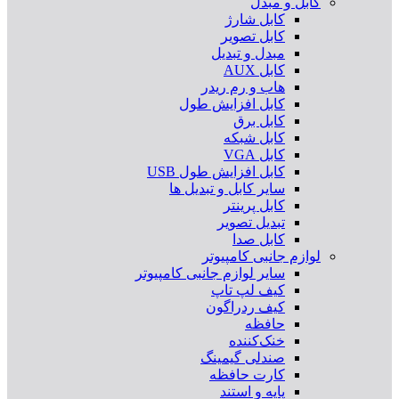
کابل و مبدل
کابل شارژ
کابل تصویر
مبدل و تبدیل
کابل AUX
هاب و رم ریدر
کابل افزایش طول
کابل برق
کابل شبکه
کابل VGA
کابل افزایش طول USB
سایر کابل و تبدیل ها
کابل پرینتر
تبدیل تصویر
کابل صدا
لوازم جانبی کامپیوتر
سایر لوازم جانبی کامپیوتر
کیف لپ تاپ
کیف ردراگون
حافظه
خنک‌کننده
صندلی گیمینگ
کارت حافظه
پایه و استند