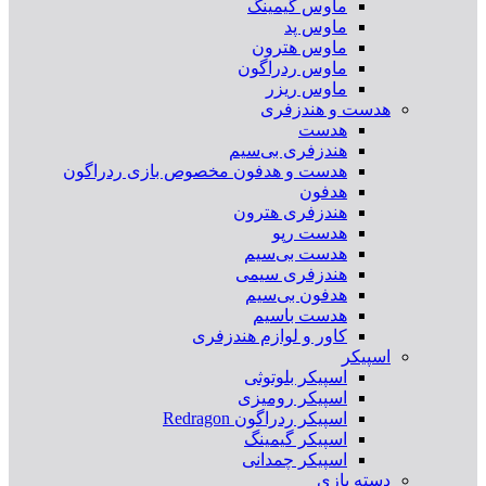
ماوس گیمینگ
ماوس پد
ماوس هترون
ماوس ردراگون
ماوس ریزر
هدست و هندزفری
هدست
هندزفری بی‌سیم
هدست و هدفون مخصوص بازی ردراگون
هدفون
هندزفری هترون
هدست رپو
هدست بی‌سیم
هندزفری سیمی
هدفون بی‌سیم
هدست باسیم
کاور و لوازم هندزفری
اسپیکر
اسپیکر بلوتوثی
اسپیکر رومیزی
اسپیکر ردراگون Redragon
اسپیکر گیمینگ
اسپیکر چمدانی
دسته بازی