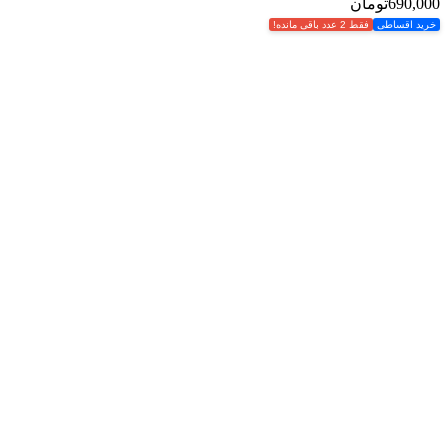
690,000
تومان
خرید اقساطی
فقط 2 عدد باقی مانده!