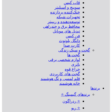
قاب کیس
سوییچ و اسپلیتر
خنک‌کننده پردازنده
تجهیزات شبکه
توسعه‌دهنده و ریپیتر
محافظ برق و چندراهی
تبدیل های موبایل
فن کیس
دانگل بلوتوث
کارت صدا
گجت و سبک زندگی
گجت ها
لوازم شخصی برقی
باتری
چراغ قوه
گجت های کاربردی
قلم لمسی و تگ هوشمند
خانه هوشمند
برندها
برندهای گیمینگ ⭐
⭐ ردراگون
⭐ رپو