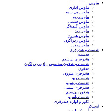
ماوس
ماوس اداری
ماوس بی سیم
ماوس رپو
ماوس سیمی
ماوس گیمینگ
ماوس پد
ماوس هترون
ماوس ردراگون
ماوس ریزر
هدست و هندزفری
هدست
هندزفری بی‌سیم
هدست و هدفون مخصوص بازی ردراگون
هدفون
هندزفری هترون
هدست رپو
هدست بی‌سیم
هندزفری سیمی
هدفون بی‌سیم
هدست باسیم
کاور و لوازم هندزفری
اسپیکر
اسپیکر بلوتوثی