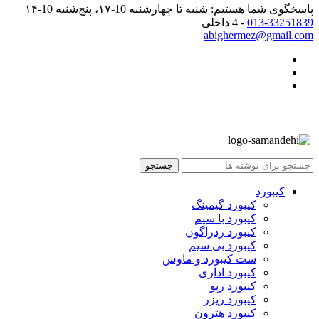
پاسخگوی شما هستیم: شنبه تا چهارشنبه 10-۱۷، پنج‌شنبه 10-۱۴
013-33251839
- 4 داخلی
abighermez@gmail.com
جستجو
کیبورد
کیبورد گیمینگ
کیبورد با سیم
کیبورد ردراگون
کیبورد بی سیم
ست کیبورد و ماوس
کیبورد اداری
کیبورد رپو
کیبورد ریزر
کیبورد هترون