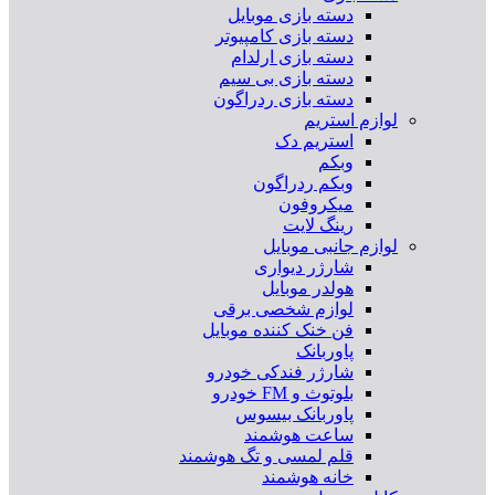
دسته بازی موبایل
دسته بازی کامپیوتر
دسته بازی ارلدام
دسته بازی بی سیم
دسته بازی ردراگون
لوازم استریم
استریم دک
وبکم
وبکم ردراگون
میکروفون
رینگ لایت
لوازم جانبی موبایل
شارژر دیواری
هولدر موبایل
لوازم شخصی برقی
فن خنک کننده موبایل
پاوربانک
شارژر فندکی خودرو
بلوتوث و FM خودرو
پاوربانک بیسوس
ساعت هوشمند
قلم لمسی و تگ هوشمند
خانه هوشمند