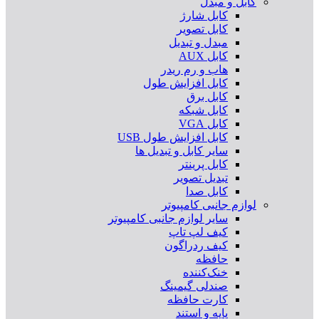
کابل و مبدل
کابل شارژ
کابل تصویر
مبدل و تبدیل
کابل AUX
هاب و رم ریدر
کابل افزایش طول
کابل برق
کابل شبکه
کابل VGA
کابل افزایش طول USB
سایر کابل و تبدیل ها
کابل پرینتر
تبدیل تصویر
کابل صدا
لوازم جانبی کامپیوتر
سایر لوازم جانبی کامپیوتر
کیف لپ تاپ
کیف ردراگون
حافظه
خنک‌کننده
صندلی گیمینگ
کارت حافظه
پایه و استند