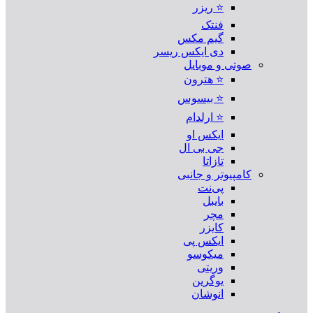
⭐ ریزر
فنتک
گیم مکس
دی ایکس ریسر
صوتی و موبایل
⭐ هترون
⭐ بیسوس
⭐ ارلدام
ایکس او
جی بی ال
تازاتا
کامپیوتر و جانبی
پی‌نت
بایبل
مچر
کایزر
ایکس پی
میکوسو
وریتی
یوگرین
انوشان