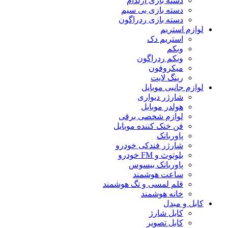
دسته بازی ارلدام
دسته بازی بی سیم
دسته بازی ردراگون
لوازم استریم
استریم دک
وبکم
وبکم ردراگون
میکروفون
رینگ لایت
لوازم جانبی موبایل
شارژر دیواری
هولدر موبایل
لوازم شخصی برقی
فن خنک کننده موبایل
پاوربانک
شارژر فندکی خودرو
بلوتوث و FM خودرو
پاوربانک بیسوس
ساعت هوشمند
قلم لمسی و تگ هوشمند
خانه هوشمند
کابل و مبدل
کابل شارژ
کابل تصویر