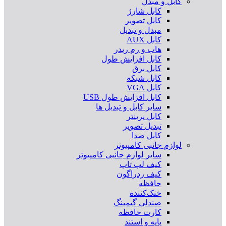
کابل و مبدل
کابل شارژ
کابل تصویر
مبدل و تبدیل
کابل AUX
هاب و رم ریدر
کابل افزایش طول
کابل برق
کابل شبکه
کابل VGA
کابل افزایش طول USB
سایر کابل و تبدیل ها
کابل پرینتر
تبدیل تصویر
کابل صدا
لوازم جانبی کامپیوتر
سایر لوازم جانبی کامپیوتر
کیف لپ تاپ
کیف ردراگون
حافظه
خنک‌کننده
صندلی گیمینگ
کارت حافظه
پایه و استند