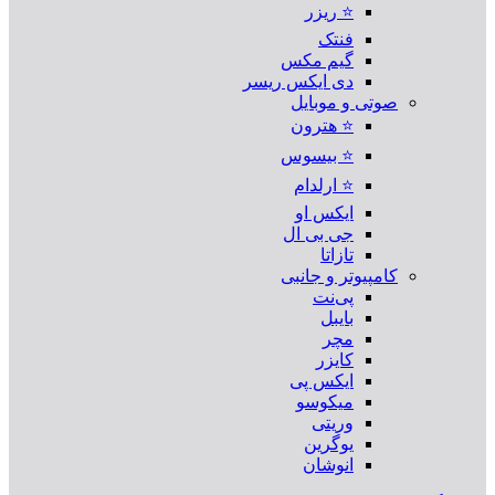
⭐ ریزر
فنتک
گیم مکس
دی ایکس ریسر
صوتی و موبایل
⭐ هترون
⭐ بیسوس
⭐ ارلدام
ایکس او
جی بی ال
تازاتا
کامپیوتر و جانبی
پی‌نت
بایبل
مچر
کایزر
ایکس پی
میکوسو
وریتی
یوگرین
انوشان