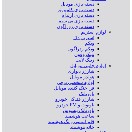
دسته بازی موبایل
دسته بازی کامپیوتر
دسته بازی ارلدام
دسته بازی بی سیم
دسته بازی ردراگون
لوازم استریم
استریم دک
وبکم
وبکم ردراگون
میکروفون
رینگ لایت
لوازم جانبی موبایل
شارژر دیواری
هولدر موبایل
لوازم شخصی برقی
فن خنک کننده موبایل
پاوربانک
شارژر فندکی خودرو
بلوتوث و FM خودرو
پاوربانک بیسوس
ساعت هوشمند
قلم لمسی و تگ هوشمند
خانه هوشمند