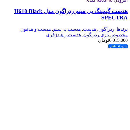
افزودن به علاقه مندی
هدست گیمینگ بی سیم ردراگون مدل H610 Black
SPECTRA
برندها
,
ردراگون
,
هدست
,
هدست بی‌سیم
,
هدست و هدفون
مخصوص بازی ردراگون
,
هدست و هندزفری
6,015,000
تومان
خرید اقساطی