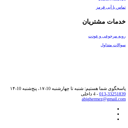
تماس با آبی قرمز
خدمات مشتریان
رویه مرجوعی و عودت
سوالات متداول
پاسخگوی شما هستیم: شنبه تا چهارشنبه 10-۱۷، پنج‌شنبه 10-۱۴
013-33251839
- 4 داخلی
abighermez@gmail.com