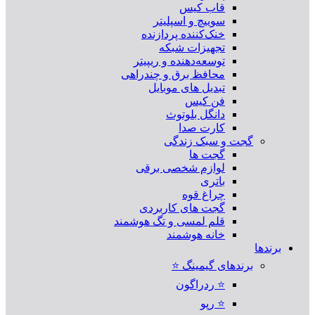
قاب کیس
سوییچ و اسپلیتر
خنک‌کننده پردازنده
تجهیزات شبکه
توسعه‌دهنده و ریپیتر
محافظ برق و چندراهی
تبدیل های موبایل
فن کیس
دانگل بلوتوث
کارت صدا
گجت و سبک زندگی
گجت ها
لوازم شخصی برقی
باتری
چراغ قوه
گجت های کاربردی
قلم لمسی و تگ هوشمند
خانه هوشمند
برندها
برندهای گیمینگ ⭐
⭐ ردراگون
⭐ رپو