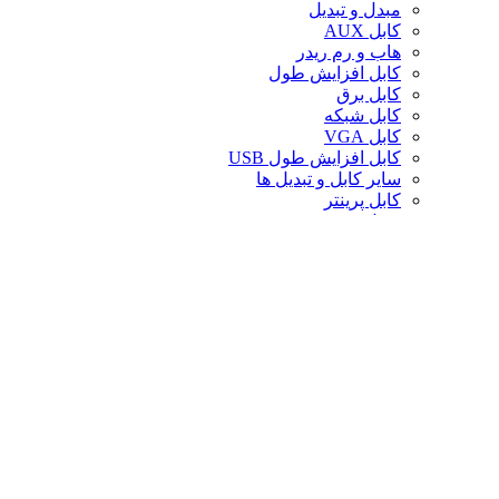
مبدل و تبدیل
کابل AUX
هاب و رم ریدر
کابل افزایش طول
کابل برق
کابل شبکه
کابل VGA
کابل افزایش طول USB
سایر کابل و تبدیل ها
کابل پرینتر
تبدیل تصویر
کابل صدا
لوازم جانبی کامپیوتر
سایر لوازم جانبی کامپیوتر
کیف لپ تاپ
کیف ردراگون
حافظه
خنک‌کننده
صندلی گیمینگ
کارت حافظه
پایه و استند
قاب کیس
سوییچ و اسپلیتر
خنک‌کننده پردازنده