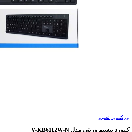
بزرگنمایی تصویر
کیبورد بیسیم وریتی مدل V-KB6112W-N