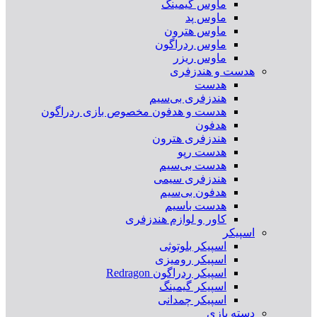
ماوس گیمینگ
ماوس پد
ماوس هترون
ماوس ردراگون
ماوس ریزر
هدست و هندزفری
هدست
هندزفری بی‌سیم
هدست و هدفون مخصوص بازی ردراگون
هدفون
هندزفری هترون
هدست رپو
هدست بی‌سیم
هندزفری سیمی
هدفون بی‌سیم
هدست باسیم
کاور و لوازم هندزفری
اسپیکر
اسپیکر بلوتوثی
اسپیکر رومیزی
اسپیکر ردراگون Redragon
اسپیکر گیمینگ
اسپیکر چمدانی
دسته بازی