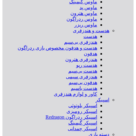
ماوس گیمینگ
ماوس پد
ماوس هترون
ماوس ردراگون
ماوس ریزر
هدست و هندزفری
هدست
هندزفری بی‌سیم
هدست و هدفون مخصوص بازی ردراگون
هدفون
هندزفری هترون
هدست رپو
هدست بی‌سیم
هندزفری سیمی
هدفون بی‌سیم
هدست باسیم
کاور و لوازم هندزفری
اسپیکر
اسپیکر بلوتوثی
اسپیکر رومیزی
اسپیکر ردراگون Redragon
اسپیکر گیمینگ
اسپیکر چمدانی
دسته بازی