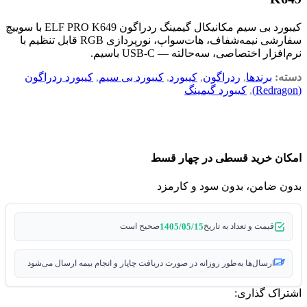
کیبورد بی سیم مکانیکال گیمینگ ردراگون ELF PRO K649 با سوییچ
سفارشی نیمه‌شفاف، هات‌سواپ، نورپردازی RGB قابل تنظیم با
نرم‌افزار اختصاصی، سه‌حالته — USB-C باسیم.
دسته:
برندها
,
ردراگون
,
کیبورد
,
کیبورد بی سیم
,
کیبورد ردراگون
(Redragon)
,
کیبورد گیمینگ
امکان خرید قسطی در چهار قسط
بدون ضامن، بدون سود و کارمزد
1405/05/15
قیمت و تعداد به تاریخ
صحیح است
ارسال‌ها به‌طور روزانه در صورت دریافت چاپار و انجام بیمه ارسال می‌شود
اشتراک گذاری: