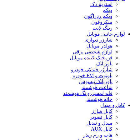
استریم دک
وبکم
وبکم ردراگون
میکروفون
رینگ لایت
لوازم جانبی موبایل
شارژر دیواری
هولدر موبایل
لوازم شخصی برقی
فن خنک کننده موبایل
پاوربانک
شارژر فندکی خودرو
بلوتوث و FM خودرو
پاوربانک بیسوس
ساعت هوشمند
قلم لمسی و تگ هوشمند
خانه هوشمند
کابل و مبدل
کابل شارژ
کابل تصویر
مبدل و تبدیل
کابل AUX
هاب و رم ریدر