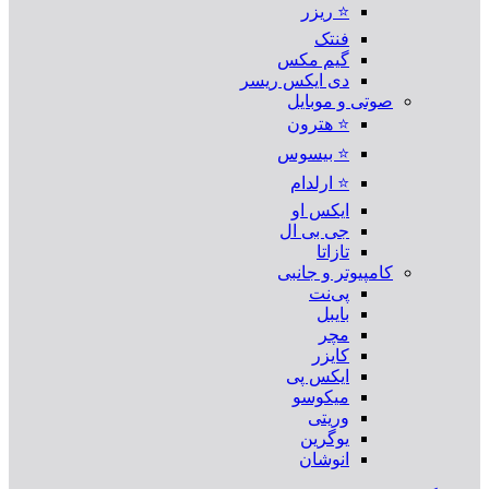
⭐ ریزر
فنتک
گیم مکس
دی ایکس ریسر
صوتی و موبایل
⭐ هترون
⭐ بیسوس
⭐ ارلدام
ایکس او
جی بی ال
تازاتا
کامپیوتر و جانبی
پی‌نت
بایبل
مچر
کایزر
ایکس پی
میکوسو
وریتی
یوگرین
انوشان