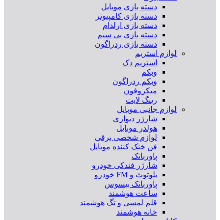
دسته بازی موبایل
دسته بازی کامپیوتر
دسته بازی ارلدام
دسته بازی بی سیم
دسته بازی ردراگون
لوازم استریم
استریم دک
وبکم
وبکم ردراگون
میکروفون
رینگ لایت
لوازم جانبی موبایل
شارژر دیواری
هولدر موبایل
لوازم شخصی برقی
فن خنک کننده موبایل
پاوربانک
شارژر فندکی خودرو
بلوتوث و FM خودرو
پاوربانک بیسوس
ساعت هوشمند
قلم لمسی و تگ هوشمند
خانه هوشمند