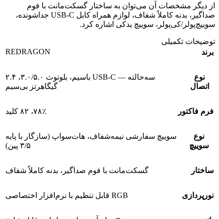
از دیگر مشخصات آن می‌توان به ساختار گسکت‌مانت با فوم
صداگیر، بدنه کاملاً شفاف، لوازم همراه کابل USB-C جداشونده،
سوییچ‌پولر/کی‌پولر، سوییچ یدکی اشاره کرد.
توضیحات تکمیلی
REDRAGON
برند
نوع
سه‌حالته — USB-C باسیم، بلوتوث ۳.۰/۵.۰، ۲.۴
اتصال
گیگاهرتز بی‌سیم
فرم فاکتور
۷۸٪، ۸۲ کلید
نوع
سوییچ سفارشی نیمه‌شفاف، هات‌سواپ (سازگار با پایه
سوییچ
۳/۵ پین)
ساختار
گسکت‌مانت با فوم صداگیر، بدنه کاملاً شفاف
نورپردازی
RGB قابل تنظیم با نرم‌افزار اختصاصی