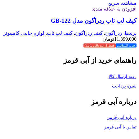
مشاهده سریع
افزودن به علاقه مندی
کیف لپ تاپ ردراگون مدل GB-122
برندها
,
ردراگون
,
کیف ردراگون
,
کیف لپ تاپ
,
لوازم جانبی کامپیوتر
11,399,000
تومان
خرید اقساطی
فقط 1 عدد باقی مانده!
راهنمای خرید از آبی قرمز
رویه ارسال کالا
شیوه پرداخت
درباره آبی قرمز
درباره آبی قرمز
تماس با آبی قرمز