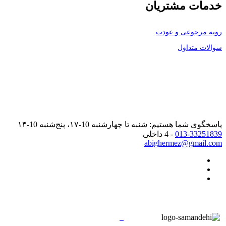
خدمات مشتریان
رویه مرجوعی و عودت
سوالات متداول
پاسخگوی شما هستیم: شنبه تا چهارشنبه 10-۱۷، پنج‌شنبه 10-۱۴
013-33251839
- 4 داخلی
abighermez@gmail.com