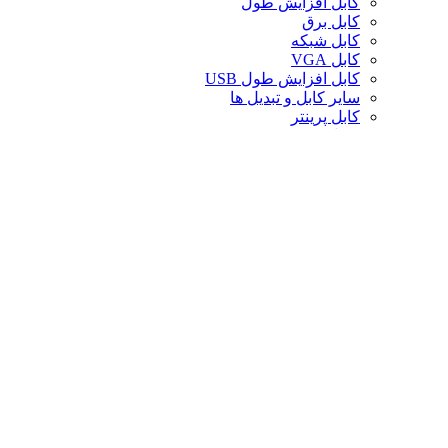
کابل افزایش طول
کابل برق
کابل شبکه
کابل VGA
کابل افزایش طول USB
سایر کابل و تبدیل ها
کابل پرینتر
تبدیل تصویر
کابل صدا
لوازم جانبی کامپیوتر
سایر لوازم جانبی کامپیوتر
کیف لپ تاپ
کیف ردراگون
حافظه
خنک‌کننده
صندلی گیمینگ
کارت حافظه
پایه و استند
قاب کیس
سوییچ و اسپلیتر
خنک‌کننده پردازنده
تجهیزات شبکه
توسعه‌دهنده و ریپیتر
محافظ برق و چندراهی