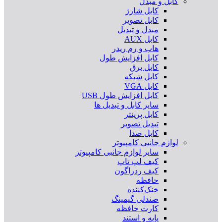
کابل و مبدل
کابل شارژ
کابل تصویر
مبدل و تبدیل
کابل AUX
هاب و رم ریدر
کابل افزایش طول
کابل برق
کابل شبکه
کابل VGA
کابل افزایش طول USB
سایر کابل و تبدیل ها
کابل پرینتر
تبدیل تصویر
کابل صدا
لوازم جانبی کامپیوتر
سایر لوازم جانبی کامپیوتر
کیف لپ تاپ
کیف ردراگون
حافظه
خنک‌کننده
صندلی گیمینگ
کارت حافظه
پایه و استند