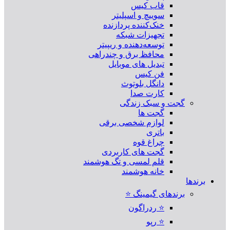
قاب کیس
سوییچ و اسپلیتر
خنک‌کننده پردازنده
تجهیزات شبکه
توسعه‌دهنده و ریپیتر
محافظ برق و چندراهی
تبدیل های موبایل
فن کیس
دانگل بلوتوث
کارت صدا
گجت و سبک زندگی
گجت ها
لوازم شخصی برقی
باتری
چراغ قوه
گجت های کاربردی
قلم لمسی و تگ هوشمند
خانه هوشمند
برندها
برندهای گیمینگ ⭐
⭐ ردراگون
⭐ رپو