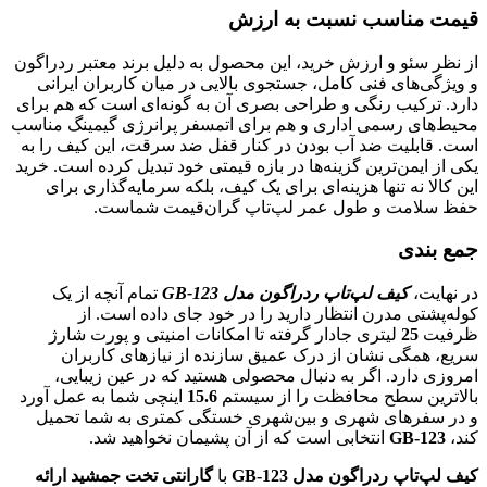
قیمت مناسب نسبت به ارزش
از نظر سئو و ارزش خرید، این محصول به دلیل برند معتبر ردراگون
و ویژگی‌های فنی کامل، جستجوی بالایی در میان کاربران ایرانی
دارد. ترکیب رنگی و طراحی بصری آن به گونه‌ای است که هم برای
محیط‌های رسمی اداری و هم برای اتمسفر پرانرژی گیمینگ مناسب
است. قابلیت ضد آب بودن در کنار قفل ضد سرقت، این کیف را به
یکی از ایمن‌ترین گزینه‌ها در بازه قیمتی خود تبدیل کرده است. خرید
این کالا نه تنها هزینه‌ای برای یک کیف، بلکه سرمایه‌گذاری برای
حفظ سلامت و طول عمر لپ‌تاپ گران‌قیمت شماست.
جمع بندی
در نهایت،
کیف لپ‌تاپ ردراگون مدل GB-123
تمام آنچه از یک
کوله‌پشتی مدرن انتظار دارید را در خود جای داده است. از
ظرفیت
25
لیتری جادار گرفته تا امکانات امنیتی و پورت شارژ
سریع، همگی نشان از درک عمیق سازنده از نیازهای کاربران
امروزی دارد. اگر به دنبال محصولی هستید که در عین زیبایی،
بالاترین سطح محافظت را از سیستم
15.6
اینچی شما به عمل آورد
و در سفرهای شهری و بین‌شهری خستگی کمتری به شما تحمیل
کند،
GB-123
انتخابی است که از آن پشیمان نخواهید شد.
کیف لپ‌تاپ ردراگون مدل GB-123
با
گارانتی تخت جمشید ارائه