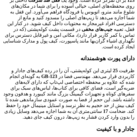
123
بر آن تمرکز کرده است. وجود یک
قفل ضد سرقت
داخلی بر
روی محفظه‌های اصلی، خیالی آسوده را برای شما در مکان‌های
شلوغ مانند مترو، اتوبوس یا فرودگاه فراهم می‌آورد. این قفل به
شما اجازه می‌دهد تا زیپ‌های اصلی را مسدود کنید و مانع از
دسترسی افراد غیرمجاز به محتویات داخل کیف شوید. در کنار این
قفل، تعبیه
جیب‌های مخفی
در قسمت پشت کوله‌پشتی (که در
تماس با کمر کاربر قرار دارد)، مکانی امن و غیرقابل دسترس برای
نگهداری اشیاء گران‌بها مانند پاسپورت، کیف پول و مدارک شناسایی
ایجاد کرده است.
دارای پورت هوشمندانه
ظرفیت
25
لیتری این کوله‌پشتی، آن را در رده کیف‌های جادار و
کاربردی قرار می‌دهد. مهندسی فضا در
GB-123
به گونه‌ای انجام
شده که علاوه بر محفظه اختصاصی لپ‌تاپ که دارای لایه‌های
ضربه‌گیر است، فضای کافی برای کتاب‌ها، لباس‌های سبک برای
سفرهای کوتاه و تجهیزات گیمینگ بزرگ مانند کیبورد و هدفون وجود
داشته باشد. این حجم از فضا به صورت عمودی سازماندهی شده تا
کیف بیش از حد حجیم به نظر نرسد و استایل مینیمال خود را حفظ
کند. ضخامت
17
سانتی‌متری آن به شما اجازه می‌دهد وسایل زیادی
را بدون وارد کردن فشار به زیپ‌ها، درون کیف جای دهید.
جادار و با کیفیت