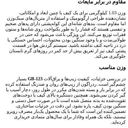
مقاوم در برابر مایعات
وزن 1.03 کیلوگرمی برای یک کیف با چنین ابعاد و امکاناتی،
نشان‌دهنده طراحی ارگونومیک و استفاده از متریال‌های سبک‌وزن
اما مقاوم است. بندهای شانه‌ای این کوله‌پشتی دارای پدهای ضخیم
و تنفسی هستند که فشار را به طور یکنواخت روی شانه‌ها و ستون
فقرات توزیع می‌کنند. این ویژگی باعث می‌شود که حتی در
طولانی‌مدت و با وجود سنگین بودن محتویات، احساس خستگی یا
درد در ناحیه کتف نداشته باشید. سیستم گردش هوا در قسمت
پشتی کیف نیز از تعریق بیش از حد کمر در روزهای گرم تابستان
جلوگیری می‌کند.
وزن مناسب
در بررسی جزئیات، کیفیت زیپ‌ها و یراق‌آلات
GB-123
بسیار
چشم‌گیر است. ردراگون از زیپ‌های روان و ضدزنگ استفاده کرده
که در برابر باز و بسته شدن‌های مکرر در طول روز، دچار آسیب یا
گیر کردن نمی‌شوند. همچنین دستگیره بالای کیف با دوخت‌های
تقویت‌شده به بدنه متصل شده است تا در صورت حمل دستی و
سنگین بودن کیف، پاره نشود. این دقت در جزئیات ساختاری،
تضمین‌کننده این است که شما با یک محصول یک‌بار مصرف روبرو
نیستید، بلکه یک همراه وفادار برای سال‌های متمادی خریداری
کرده‌اید.