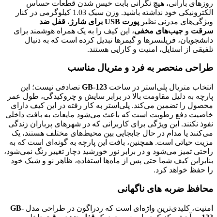
روزهای بارانی، هیچ نگرانی بابت خیس شدن قطعات حساس
الکترونیکی خود نداشته باشید. وزن سبک 1.03 کیلوگرمی در کنار
ویژگی‌های مدرنی نظیر
پورت USB برای شارژ
،
قفل ضد
سرقت
و
جیب‌های مخفی
، این کیف را به یک همراه هوشمند برای
دانشجویان، فریلنسرها و گیمرها تبدیل کرده است که به دنبال
تلفیقی از استایل، امنیت و کارایی هستند.
طراحی منحصر به فرد و متریال مناسب
انتخاب متریال پلی‌استر در ساخت
GB-123
تصادفی نیست؛ این
پارچه به دلیل مقاومت بالا در برابر سایش و چروکیدگی، طول عمر
محصول را تضمین می‌کند. پلی‌استر به کار رفته در این کیف دارای
خاصیت دفع رطوبت است که باعث می‌شود مایعات به بافت داخلی
نفوذ نکنند. این ویژگی برای کاربرانی که در شهرهای پرباران زندگی
می‌کنند یا مدام در حال جابجایی بین محیط‌های مختلف هستند، یک
مزیت حیاتی است. همچنین، بافت این پارچه به گونه‌ای است که به
راحتی تمیز می‌شود و در برابر نور خورشید دچار تغییر رنگ نمی‌شود،
بنابراین کیف شما حتی پس از ماه‌ها استفاده، ظاهر نو و شیک خود
را حفظ خواهد کرد.
محافظ ضربه های ناگهانی
امنیت، کلیدی‌ترین واژه‌ای است که ردراگون در طراحی مدل
GB-