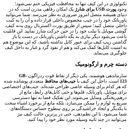
تکنولوژی در این کیف تنها به محافظت فیزیکی ختم نمی‌شود؛
وجود
پورت USB برای شارژ
یک امکان رفاهی مدرن است که در
دنیای همیشه متصل امروز ضروری به نظر می‌رسد. شما می‌توانید
پاوربانک خود را در جیب مخصوص داخلی قرار داده و آن را به کیت
داخلی متصل کنید؛ سپس از طریق پورت اکسترنال روی بدنه کیف،
گوشی موبایل یا تبلت خود را در حین حرکت شارژ نمایید. این قابلیت
باعث می‌شود دیگر نیازی به نگه داشتن پاوربانک در دست یا باز
گذاشتن زیپ کیف برای عبور کابل نداشته باشید، که این موضوع هم
به امنیت کابل‌ها کمک می‌کند و هم از نفوذ گرد و غبار به داخل کیف
جلوگیری می‌نماید.
دسته چرم و ارگونومیک
سازماندهی هوشمند، یکی دیگر از نقاط قوت ردراگون
GB-
123
است. داخل این کیف با
جیب‌های محافظ
متعددی پوشانده شده
که هر کدام برای وسیله خاصی طراحی شده‌اند. جیب‌های اختصاصی
برای موبایل، پاوربانک، قلم‌ها و حتی کابل‌های رابط، مانع از
درهم‌ریختگی وسایل می‌شوند. این تفکیک فضا نه تنها دسترسی
سریع به لوازم را ممکن می‌سازد، بلکه مانع از برخورد اشیاء سخت
با یکدیگر و ایجاد خراشیدگی بر روی سطوح حساس دستگاه‌های
شما می‌شود. با این نظم‌دهی، حتی در پرترین حالت کیف نیز
می‌توانید در چند ثانیه وسیله مورد نظر خود را پیدا کنید.