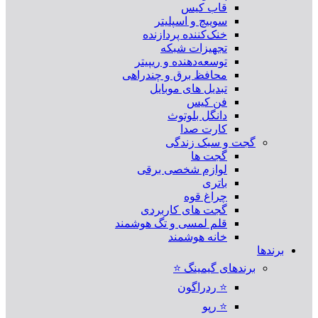
قاب کیس
سوییچ و اسپلیتر
خنک‌کننده پردازنده
تجهیزات شبکه
توسعه‌دهنده و ریپیتر
محافظ برق و چندراهی
تبدیل های موبایل
فن کیس
دانگل بلوتوث
کارت صدا
گجت و سبک زندگی
گجت ها
لوازم شخصی برقی
باتری
چراغ قوه
گجت های کاربردی
قلم لمسی و تگ هوشمند
خانه هوشمند
برندها
برندهای گیمینگ ⭐
⭐ ردراگون
⭐ رپو