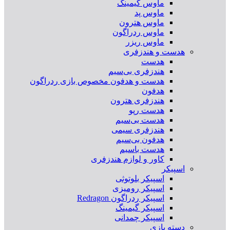
ماوس گیمینگ
ماوس پد
ماوس هترون
ماوس ردراگون
ماوس ریزر
هدست و هندزفری
هدست
هندزفری بی‌سیم
هدست و هدفون مخصوص بازی ردراگون
هدفون
هندزفری هترون
هدست رپو
هدست بی‌سیم
هندزفری سیمی
هدفون بی‌سیم
هدست باسیم
کاور و لوازم هندزفری
اسپیکر
اسپیکر بلوتوثی
اسپیکر رومیزی
اسپیکر ردراگون Redragon
اسپیکر گیمینگ
اسپیکر چمدانی
دسته بازی