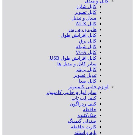
کابل و مبدل
کابل شارژ
کابل تصویر
مبدل و تبدیل
کابل AUX
هاب و رم ریدر
کابل افزایش طول
کابل برق
کابل شبکه
کابل VGA
کابل افزایش طول USB
سایر کابل و تبدیل ها
کابل پرینتر
تبدیل تصویر
کابل صدا
لوازم جانبی کامپیوتر
سایر لوازم جانبی کامپیوتر
کیف لپ تاپ
کیف ردراگون
حافظه
خنک‌کننده
صندلی گیمینگ
کارت حافظه
پایه و استند