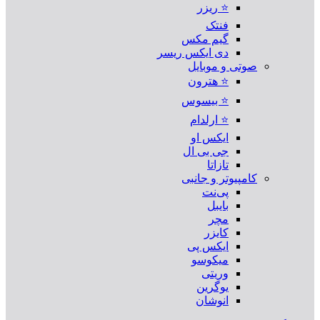
⭐ ریزر
فنتک
گیم مکس
دی ایکس ریسر
صوتی و موبایل
⭐ هترون
⭐ بیسوس
⭐ ارلدام
ایکس او
جی بی ال
تازاتا
کامپیوتر و جانبی
پی‌نت
بایبل
مچر
کایزر
ایکس پی
میکوسو
وریتی
یوگرین
انوشان