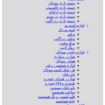
دسته بازی موبایل
دسته بازی کامپیوتر
دسته بازی ارلدام
دسته بازی بی سیم
دسته بازی ردراگون
لوازم استریم
استریم دک
وبکم
وبکم ردراگون
میکروفون
رینگ لایت
لوازم جانبی موبایل
شارژر دیواری
هولدر موبایل
لوازم شخصی برقی
فن خنک کننده موبایل
پاوربانک
شارژر فندکی خودرو
بلوتوث و FM خودرو
پاوربانک بیسوس
ساعت هوشمند
قلم لمسی و تگ هوشمند
خانه هوشمند