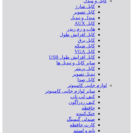
کابل و مبدل
کابل شارژ
کابل تصویر
مبدل و تبدیل
کابل AUX
هاب و رم ریدر
کابل افزایش طول
کابل برق
کابل شبکه
کابل VGA
کابل افزایش طول USB
سایر کابل و تبدیل ها
کابل پرینتر
تبدیل تصویر
کابل صدا
لوازم جانبی کامپیوتر
سایر لوازم جانبی کامپیوتر
کیف لپ تاپ
کیف ردراگون
حافظه
خنک‌کننده
صندلی گیمینگ
کارت حافظه
پایه و استند