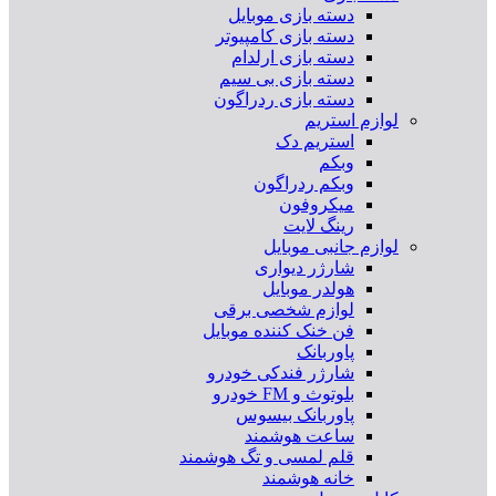
دسته بازی موبایل
دسته بازی کامپیوتر
دسته بازی ارلدام
دسته بازی بی سیم
دسته بازی ردراگون
لوازم استریم
استریم دک
وبکم
وبکم ردراگون
میکروفون
رینگ لایت
لوازم جانبی موبایل
شارژر دیواری
هولدر موبایل
لوازم شخصی برقی
فن خنک کننده موبایل
پاوربانک
شارژر فندکی خودرو
بلوتوث و FM خودرو
پاوربانک بیسوس
ساعت هوشمند
قلم لمسی و تگ هوشمند
خانه هوشمند