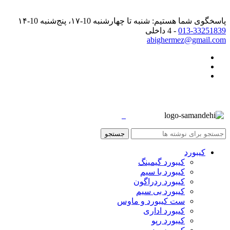
پاسخگوی شما هستیم: شنبه تا چهارشنبه 10-۱۷، پنج‌شنبه 10-۱۴
013-33251839
- 4 داخلی
abighermez@gmail.com
جستجو
کیبورد
کیبورد گیمینگ
کیبورد با سیم
کیبورد ردراگون
کیبورد بی سیم
ست کیبورد و ماوس
کیبورد اداری
کیبورد رپو