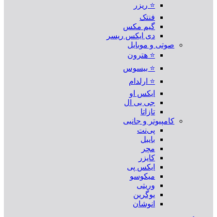
⭐ ریزر
فنتک
گیم مکس
دی ایکس ریسر
صوتی و موبایل
⭐ هترون
⭐ بیسوس
⭐ ارلدام
ایکس او
جی بی ال
تازاتا
کامپیوتر و جانبی
پی‌نت
بایبل
مچر
کایزر
ایکس پی
میکوسو
وریتی
یوگرین
انوشان