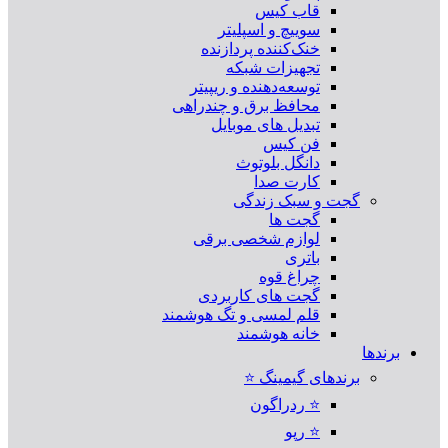
قاب کیس
سوییچ و اسپلیتر
خنک‌کننده پردازنده
تجهیزات شبکه
توسعه‌دهنده و ریپیتر
محافظ برق و چندراهی
تبدیل های موبایل
فن کیس
دانگل بلوتوث
کارت صدا
گجت و سبک زندگی
گجت ها
لوازم شخصی برقی
باتری
چراغ قوه
گجت های کاربردی
قلم لمسی و تگ هوشمند
خانه هوشمند
برندها
برندهای گیمینگ ⭐
⭐ ردراگون
⭐ رپو