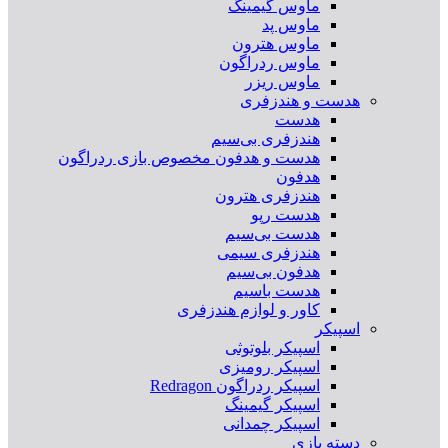
ماوس گیمینگ
ماوس پد
ماوس هترون
ماوس ردراگون
ماوس ریزر
هدست و هندزفری
هدست
هندزفری بی‌سیم
هدست و هدفون مخصوص بازی ردراگون
هدفون
هندزفری هترون
هدست رپو
هدست بی‌سیم
هندزفری سیمی
هدفون بی‌سیم
هدست باسیم
کاور و لوازم هندزفری
اسپیکر
اسپیکر بلوتوثی
اسپیکر رومیزی
اسپیکر ردراگون Redragon
اسپیکر گیمینگ
اسپیکر چمدانی
دسته بازی