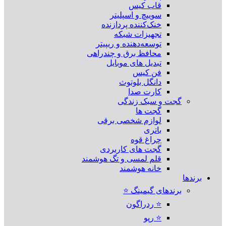
قاب کیس
سوییچ و اسپلیتر
خنک‌کننده پردازنده
تجهیزات شبکه
توسعه‌دهنده و ریپیتر
محافظ برق و چندراهی
تبدیل های موبایل
فن کیس
دانگل بلوتوث
کارت صدا
گجت و سبک زندگی
گجت ها
لوازم شخصی برقی
باتری
چراغ قوه
گجت های کاربردی
قلم لمسی و تگ هوشمند
خانه هوشمند
برندها
برندهای گیمینگ ⭐
⭐ ردراگون
⭐ رپو