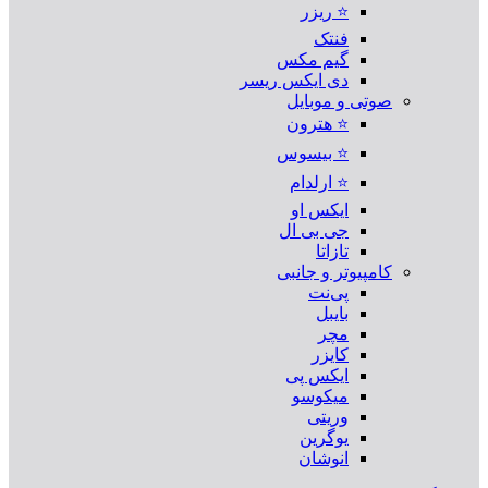
⭐ ریزر
فنتک
گیم مکس
دی ایکس ریسر
صوتی و موبایل
⭐ هترون
⭐ بیسوس
⭐ ارلدام
ایکس او
جی بی ال
تازاتا
کامپیوتر و جانبی
پی‌نت
بایبل
مچر
کایزر
ایکس پی
میکوسو
وریتی
یوگرین
انوشان