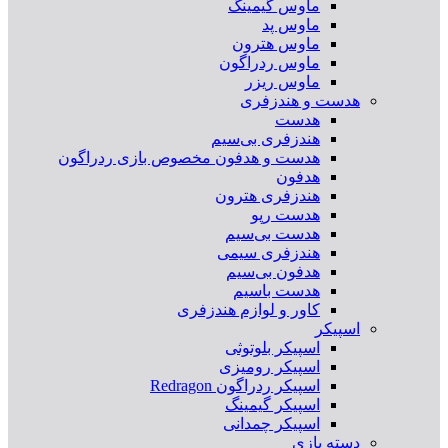
ماوس گیمینگ
ماوس پد
ماوس هترون
ماوس ردراگون
ماوس ریزر
هدست و هندزفری
هدست
هندزفری بی‌سیم
هدست و هدفون مخصوص بازی ردراگون
هدفون
هندزفری هترون
هدست رپو
هدست بی‌سیم
هندزفری سیمی
هدفون بی‌سیم
هدست باسیم
کاور و لوازم هندزفری
اسپیکر
اسپیکر بلوتوثی
اسپیکر رومیزی
اسپیکر ردراگون Redragon
اسپیکر گیمینگ
اسپیکر چمدانی
دسته بازی