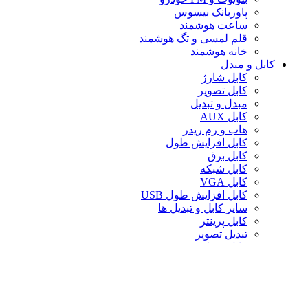
پاوربانک بیسوس
ساعت هوشمند
قلم لمسی و تگ هوشمند
خانه هوشمند
کابل و مبدل
کابل شارژ
کابل تصویر
مبدل و تبدیل
کابل AUX
هاب و رم ریدر
کابل افزایش طول
کابل برق
کابل شبکه
کابل VGA
کابل افزایش طول USB
سایر کابل و تبدیل ها
کابل پرینتر
تبدیل تصویر
کابل صدا
لوازم جانبی کامپیوتر
سایر لوازم جانبی کامپیوتر
کیف لپ تاپ
کیف ردراگون