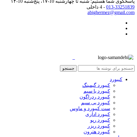
پاسخگوی شما هستیم: شنبه تا چهارشنبه 10-۱۷، پنج‌شنبه 10-۱۴
013-33251839
- 4 داخلی
abighermez@gmail.com
جستجو
کیبورد
کیبورد گیمینگ
کیبورد با سیم
کیبورد ردراگون
کیبورد بی سیم
ست کیبورد و ماوس
کیبورد اداری
کیبورد رپو
کیبورد ریزر
کیبورد هترون