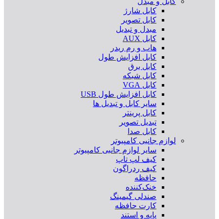
کابل و مبدل
کابل شارژ
کابل تصویر
مبدل و تبدیل
کابل AUX
هاب و رم ریدر
کابل افزایش طول
کابل برق
کابل شبکه
کابل VGA
کابل افزایش طول USB
سایر کابل و تبدیل ها
کابل پرینتر
تبدیل تصویر
کابل صدا
لوازم جانبی کامپیوتر
سایر لوازم جانبی کامپیوتر
کیف لپ تاپ
کیف ردراگون
حافظه
خنک‌کننده
صندلی گیمینگ
کارت حافظه
پایه و استند