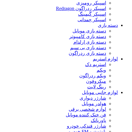
اسپیکر رومیزی
اسپیکر ردراگون Redragon
اسپیکر گیمینگ
اسپیکر چمدانی
دسته بازی
دسته بازی موبایل
دسته بازی کامپیوتر
دسته بازی ارلدام
دسته بازی بی سیم
دسته بازی ردراگون
لوازم استریم
استریم دک
وبکم
وبکم ردراگون
میکروفون
رینگ لایت
لوازم جانبی موبایل
شارژر دیواری
هولدر موبایل
لوازم شخصی برقی
فن خنک کننده موبایل
پاوربانک
شارژر فندکی خودرو
بلوتوث و FM خودرو