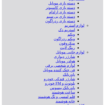
دسته بازی موبایل
دسته بازی کامپیوتر
دسته بازی ارلدام
دسته بازی بی سیم
دسته بازی ردراگون
لوازم استریم
استریم دک
وبکم
وبکم ردراگون
میکروفون
رینگ لایت
لوازم جانبی موبایل
شارژر دیواری
هولدر موبایل
لوازم شخصی برقی
فن خنک کننده موبایل
پاوربانک
شارژر فندکی خودرو
بلوتوث و FM خودرو
پاوربانک بیسوس
ساعت هوشمند
قلم لمسی و تگ هوشمند
خانه هوشمند