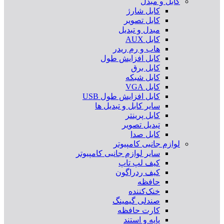
کابل و مبدل
کابل شارژ
کابل تصویر
مبدل و تبدیل
کابل AUX
هاب و رم ریدر
کابل افزایش طول
کابل برق
کابل شبکه
کابل VGA
کابل افزایش طول USB
سایر کابل و تبدیل ها
کابل پرینتر
تبدیل تصویر
کابل صدا
لوازم جانبی کامپیوتر
سایر لوازم جانبی کامپیوتر
کیف لپ تاپ
کیف ردراگون
حافظه
خنک‌کننده
صندلی گیمینگ
کارت حافظه
پایه و استند