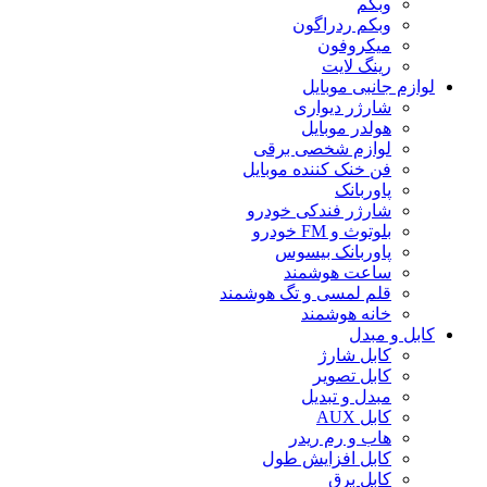
وبکم
وبکم ردراگون
میکروفون
رینگ لایت
لوازم جانبی موبایل
شارژر دیواری
هولدر موبایل
لوازم شخصی برقی
فن خنک کننده موبایل
پاوربانک
شارژر فندکی خودرو
بلوتوث و FM خودرو
پاوربانک بیسوس
ساعت هوشمند
قلم لمسی و تگ هوشمند
خانه هوشمند
کابل و مبدل
کابل شارژ
کابل تصویر
مبدل و تبدیل
کابل AUX
هاب و رم ریدر
کابل افزایش طول
کابل برق