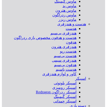
ماوس گیمینگ
ماوس پد
ماوس هترون
ماوس ردراگون
ماوس ریزر
هدست و هندزفری
هدست
هندزفری بی‌سیم
هدست و هدفون مخصوص بازی ردراگون
هدفون
هندزفری هترون
هدست رپو
هدست بی‌سیم
هندزفری سیمی
هدفون بی‌سیم
هدست باسیم
کاور و لوازم هندزفری
اسپیکر
اسپیکر بلوتوثی
اسپیکر رومیزی
اسپیکر ردراگون Redragon
اسپیکر گیمینگ
اسپیکر چمدانی
دسته بازی