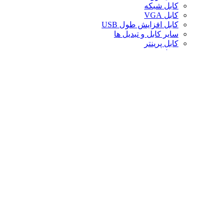
کابل شبکه
کابل VGA
کابل افزایش طول USB
سایر کابل و تبدیل ها
کابل پرینتر
تبدیل تصویر
کابل صدا
لوازم جانبی کامپیوتر
سایر لوازم جانبی کامپیوتر
کیف لپ تاپ
کیف ردراگون
حافظه
خنک‌کننده
صندلی گیمینگ
کارت حافظه
پایه و استند
قاب کیس
سوییچ و اسپلیتر
خنک‌کننده پردازنده
تجهیزات شبکه
توسعه‌دهنده و ریپیتر
محافظ برق و چندراهی
تبدیل های موبایل