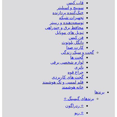
قاب کیس
سوییچ و اسپلیتر
خنک‌کننده پردازنده
تجهیزات شبکه
توسعه‌دهنده و ریپیتر
محافظ برق و چندراهی
تبدیل های موبایل
فن کیس
دانگل بلوتوث
کارت صدا
گجت و سبک زندگی
گجت ها
لوازم شخصی برقی
باتری
چراغ قوه
گجت های کاربردی
قلم لمسی و تگ هوشمند
خانه هوشمند
برندها
برندهای گیمینگ ⭐
⭐ ردراگون
⭐ رپو