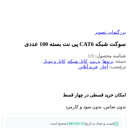
بزرگنمایی تصویر
سوکت شبکه CAT6 پی نت بسته 100 عددی
شناسه محصول:
320
دسته:
برندها
,
پی‌نت
,
کابل شبکه
,
کابل و تبدیل
برچسب:
آچار
,
خرید آنلاین
امکان خرید قسطی در چهار قسط
بدون ضامن، بدون سود و کارمزد
1405/05/15
قیمت و تعداد به تاریخ
صحیح است