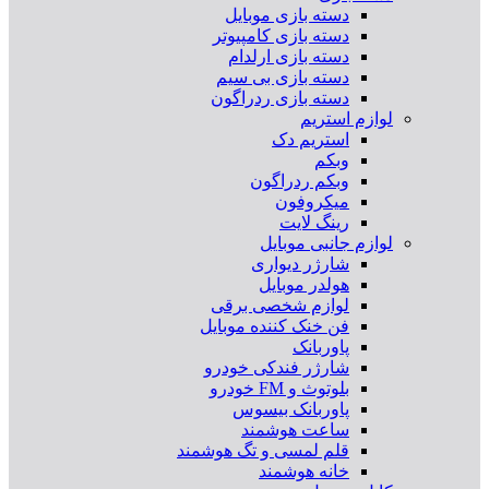
دسته بازی موبایل
دسته بازی کامپیوتر
دسته بازی ارلدام
دسته بازی بی سیم
دسته بازی ردراگون
لوازم استریم
استریم دک
وبکم
وبکم ردراگون
میکروفون
رینگ لایت
لوازم جانبی موبایل
شارژر دیواری
هولدر موبایل
لوازم شخصی برقی
فن خنک کننده موبایل
پاوربانک
شارژر فندکی خودرو
بلوتوث و FM خودرو
پاوربانک بیسوس
ساعت هوشمند
قلم لمسی و تگ هوشمند
خانه هوشمند