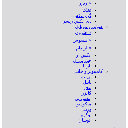
⭐ ریزر
فنتک
گیم مکس
دی ایکس ریسر
صوتی و موبایل
⭐ هترون
⭐ بیسوس
⭐ ارلدام
ایکس او
جی بی ال
تازاتا
کامپیوتر و جانبی
پی‌نت
بایبل
مچر
کایزر
ایکس پی
میکوسو
وریتی
یوگرین
انوشان