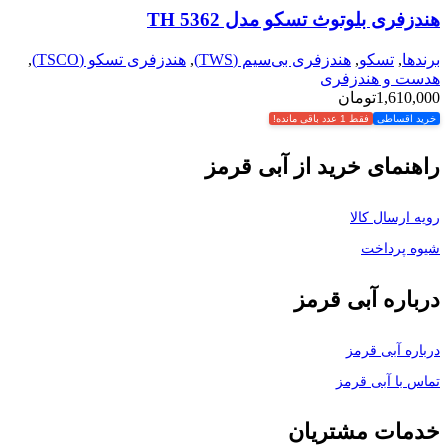
هندزفری بلوتوث تسکو مدل TH 5362
برندها
,
تسکو
,
هندزفری بی‌سیم (TWS)
,
هندزفری تسکو (TSCO)
,
هدست و هندزفری
1,610,000
تومان
خرید اقساطی
فقط 1 عدد باقی مانده!
راهنمای خرید از آبی قرمز
رویه ارسال کالا
شیوه پرداخت
درباره آبی قرمز
درباره آبی قرمز
تماس با آبی قرمز
خدمات مشتریان