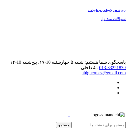
رویه مرجوعی و عودت
سوالات متداول
پاسخگوی شما هستیم: شنبه تا چهارشنبه 10-۱۷، پنج‌شنبه 10-۱۴
013-33251839
- 4 داخلی
abighermez@gmail.com
جستجو