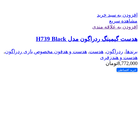
افزودن به سبد خرید
مشاهده سریع
افزودن به علاقه مندی
هدست گیمینگ ردراگون مدل H739 Black
برندها
,
ردراگون
,
هدست
,
هدست و هدفون مخصوص بازی ردراگون
,
هدست و هندزفری
8,772,000
تومان
خرید اقساطی