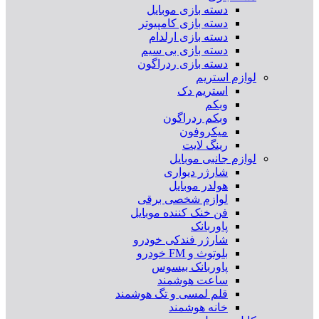
دسته بازی موبایل
دسته بازی کامپیوتر
دسته بازی ارلدام
دسته بازی بی سیم
دسته بازی ردراگون
لوازم استریم
استریم دک
وبکم
وبکم ردراگون
میکروفون
رینگ لایت
لوازم جانبی موبایل
شارژر دیواری
هولدر موبایل
لوازم شخصی برقی
فن خنک کننده موبایل
پاوربانک
شارژر فندکی خودرو
بلوتوث و FM خودرو
پاوربانک بیسوس
ساعت هوشمند
قلم لمسی و تگ هوشمند
خانه هوشمند