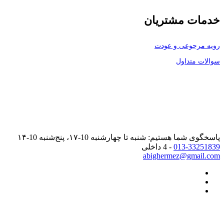
خدمات مشتریان
رویه مرجوعی و عودت
سوالات متداول
پاسخگوی شما هستیم: شنبه تا چهارشنبه 10-۱۷، پنج‌شنبه 10-۱۴
013-33251839
- 4 داخلی
abighermez@gmail.com