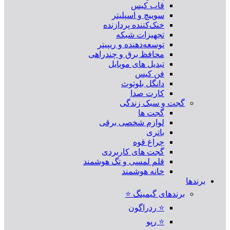
قاب کیس
سوییچ و اسپلیتر
خنک‌کننده پردازنده
تجهیزات شبکه
توسعه‌دهنده و ریپیتر
محافظ برق و چندراهی
تبدیل های موبایل
فن کیس
دانگل بلوتوث
کارت صدا
گجت و سبک زندگی
گجت ها
لوازم شخصی برقی
باتری
چراغ قوه
گجت های کاربردی
قلم لمسی و تگ هوشمند
خانه هوشمند
برندها
برندهای گیمینگ ⭐
⭐ ردراگون
⭐ رپو