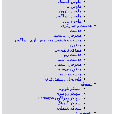
ماوس گیمینگ
ماوس پد
ماوس هترون
ماوس ردراگون
ماوس ریزر
هدست و هندزفری
هدست
هندزفری بی‌سیم
هدست و هدفون مخصوص بازی ردراگون
هدفون
هندزفری هترون
هدست رپو
هدست بی‌سیم
هندزفری سیمی
هدفون بی‌سیم
هدست باسیم
کاور و لوازم هندزفری
اسپیکر
اسپیکر بلوتوثی
اسپیکر رومیزی
اسپیکر ردراگون Redragon
اسپیکر گیمینگ
اسپیکر چمدانی
دسته بازی