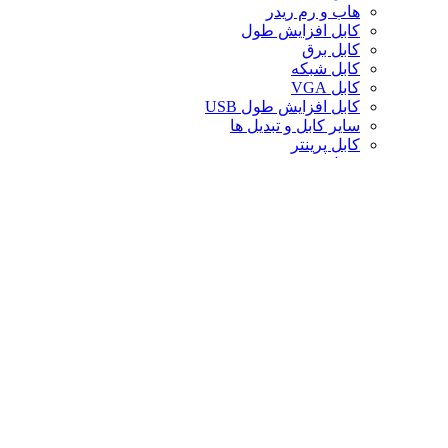
هاب و رم ریدر
کابل افزایش طول
کابل برق
کابل شبکه
کابل VGA
کابل افزایش طول USB
سایر کابل و تبدیل ها
کابل پرینتر
تبدیل تصویر
کابل صدا
لوازم جانبی کامپیوتر
سایر لوازم جانبی کامپیوتر
کیف لپ تاپ
کیف ردراگون
حافظه
خنک‌کننده
صندلی گیمینگ
کارت حافظه
پایه و استند
قاب کیس
سوییچ و اسپلیتر
خنک‌کننده پردازنده
تجهیزات شبکه