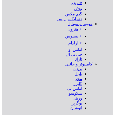
⭐ ریزر
فنتک
گیم مکس
دی ایکس ریسر
صوتی و موبایل
⭐ هترون
⭐ بیسوس
⭐ ارلدام
ایکس او
جی بی ال
تازاتا
کامپیوتر و جانبی
پی‌نت
بایبل
مچر
کایزر
ایکس پی
میکوسو
وریتی
یوگرین
انوشان