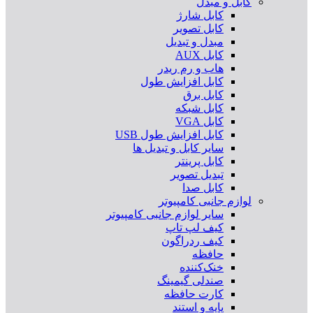
کابل و مبدل
کابل شارژ
کابل تصویر
مبدل و تبدیل
کابل AUX
هاب و رم ریدر
کابل افزایش طول
کابل برق
کابل شبکه
کابل VGA
کابل افزایش طول USB
سایر کابل و تبدیل ها
کابل پرینتر
تبدیل تصویر
کابل صدا
لوازم جانبی کامپیوتر
سایر لوازم جانبی کامپیوتر
کیف لپ تاپ
کیف ردراگون
حافظه
خنک‌کننده
صندلی گیمینگ
کارت حافظه
پایه و استند