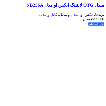
مبدل OTG لایتینگ ایکس او مدل NB256A
برندها
,
ایکس او
,
مبدل و تبدیل
,
کابل و تبدیل
644,000
تومان
خرید اقساطی