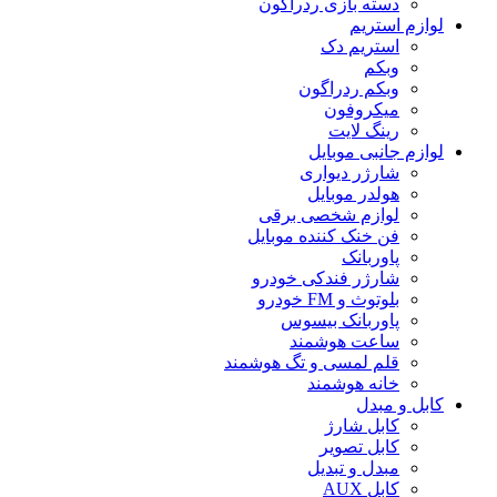
دسته بازی ردراگون
لوازم استریم
استریم دک
وبکم
وبکم ردراگون
میکروفون
رینگ لایت
لوازم جانبی موبایل
شارژر دیواری
هولدر موبایل
لوازم شخصی برقی
فن خنک کننده موبایل
پاوربانک
شارژر فندکی خودرو
بلوتوث و FM خودرو
پاوربانک بیسوس
ساعت هوشمند
قلم لمسی و تگ هوشمند
خانه هوشمند
کابل و مبدل
کابل شارژ
کابل تصویر
مبدل و تبدیل
کابل AUX