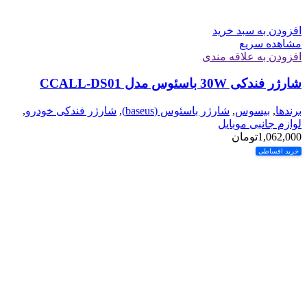
افزودن به سبد خرید
مشاهده سریع
افزودن به علاقه مندی
شارژر فندکی 30W باسئوس مدل CCALL-DS01
برندها
,
بیسوس
,
شارژر باسئوس (baseus)
,
شارژر فندکی خودرو
,
لوازم جانبی موبایل
1,062,000
تومان
خرید اقساطی