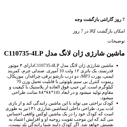
7 روز گارانتی بازگشت وجه
امکان بازگشت کالا در 7 روز
توضیحات
ماشین شارژی ژان لانگ مدل C110735-4LP
ماشین شارژی ژان لانگ مدل C110735-4LPدارای ۴ موتور
قدرتمند، یک باتری ۱۲ ولت 10 آمپری. صندلی چرم، کمربند
ایمنی، پورت MP3، دو درب بازشو برقی،چراغدار، موزیکال،
ریموت کنترل بی سیم بلوتوثی با قابلیت تحمل وزن 70
کیلوگرم است. این جیپ فوق العاده از پلاستیک با کیفیت و
مقاوم تولید میشود و در ابعاد 141*۷۸*۸۸ سانت طراحی
میشود.
کودک براحتی می تواند با این ماشین رانندگی کند و از بازی
لذت ببرد. طراحی داخلی اینماشین شارژی ۱۴۱نیز به طوری
است که کودک خود را در یک ماشین لوکس واقعی احساس
می کند که این موجب تقویت روحیه او و افزایش اعتماد به
نفسش خواهد شد. اگر کودک دلبند شما رانندگی بلد نیست،