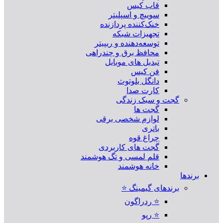
قاب کیس
سوییچ و اسپلیتر
خنک‌کننده پردازنده
تجهیزات شبکه
توسعه‌دهنده و ریپیتر
محافظ برق و چندراهی
تبدیل های موبایل
فن کیس
دانگل بلوتوث
کارت صدا
گجت و سبک زندگی
گجت ها
لوازم شخصی برقی
باتری
چراغ قوه
گجت های کاربردی
قلم لمسی و تگ هوشمند
خانه هوشمند
برندها
برندهای گیمینگ ⭐
⭐ ردراگون
⭐ رپو