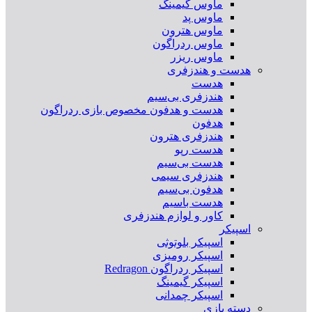
ماوس گیمینگ
ماوس پد
ماوس هترون
ماوس ردراگون
ماوس ریزر
هدست و هندزفری
هدست
هندزفری بی‌سیم
هدست و هدفون مخصوص بازی ردراگون
هدفون
هندزفری هترون
هدست رپو
هدست بی‌سیم
هندزفری سیمی
هدفون بی‌سیم
هدست باسیم
کاور و لوازم هندزفری
اسپیکر
اسپیکر بلوتوثی
اسپیکر رومیزی
اسپیکر ردراگون Redragon
اسپیکر گیمینگ
اسپیکر چمدانی
دسته بازی