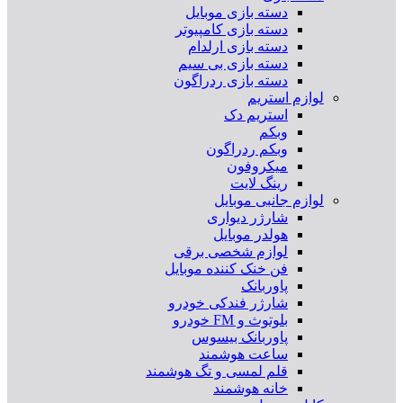
دسته بازی موبایل
دسته بازی کامپیوتر
دسته بازی ارلدام
دسته بازی بی سیم
دسته بازی ردراگون
لوازم استریم
استریم دک
وبکم
وبکم ردراگون
میکروفون
رینگ لایت
لوازم جانبی موبایل
شارژر دیواری
هولدر موبایل
لوازم شخصی برقی
فن خنک کننده موبایل
پاوربانک
شارژر فندکی خودرو
بلوتوث و FM خودرو
پاوربانک بیسوس
ساعت هوشمند
قلم لمسی و تگ هوشمند
خانه هوشمند