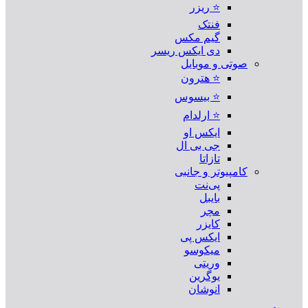
⭐ ریزر
فنتک
گیم مکس
دی ایکس ریسر
صوتی و موبایل
⭐ هترون
⭐ بیسوس
⭐ ارلدام
ایکس او
جی بی ال
تازاتا
کامپیوتر و جانبی
پی‌نت
بایبل
مچر
کایزر
ایکس پی
میکوسو
وریتی
یوگرین
انوشان