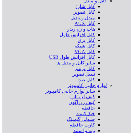
کابل و مبدل
کابل شارژ
کابل تصویر
مبدل و تبدیل
کابل AUX
هاب و رم ریدر
کابل افزایش طول
کابل برق
کابل شبکه
کابل VGA
کابل افزایش طول USB
سایر کابل و تبدیل ها
کابل پرینتر
تبدیل تصویر
کابل صدا
لوازم جانبی کامپیوتر
سایر لوازم جانبی کامپیوتر
کیف لپ تاپ
کیف ردراگون
حافظه
خنک‌کننده
صندلی گیمینگ
کارت حافظه
پایه و استند