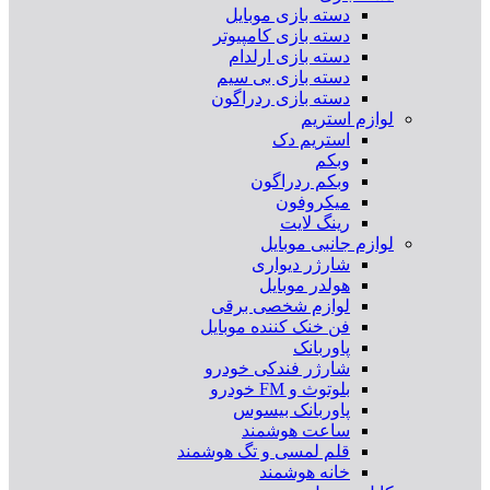
دسته بازی موبایل
دسته بازی کامپیوتر
دسته بازی ارلدام
دسته بازی بی سیم
دسته بازی ردراگون
لوازم استریم
استریم دک
وبکم
وبکم ردراگون
میکروفون
رینگ لایت
لوازم جانبی موبایل
شارژر دیواری
هولدر موبایل
لوازم شخصی برقی
فن خنک کننده موبایل
پاوربانک
شارژر فندکی خودرو
بلوتوث و FM خودرو
پاوربانک بیسوس
ساعت هوشمند
قلم لمسی و تگ هوشمند
خانه هوشمند