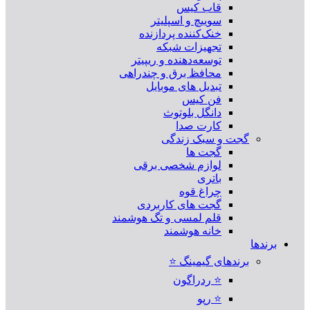
قاب کیس
سوییچ و اسپلیتر
خنک‌کننده پردازنده
تجهیزات شبکه
توسعه‌دهنده و ریپیتر
محافظ برق و چندراهی
تبدیل های موبایل
فن کیس
دانگل بلوتوث
کارت صدا
گجت و سبک زندگی
گجت ها
لوازم شخصی برقی
باتری
چراغ قوه
گجت های کاربردی
قلم لمسی و تگ هوشمند
خانه هوشمند
برندها
برندهای گیمینگ ⭐
⭐ ردراگون
⭐ رپو