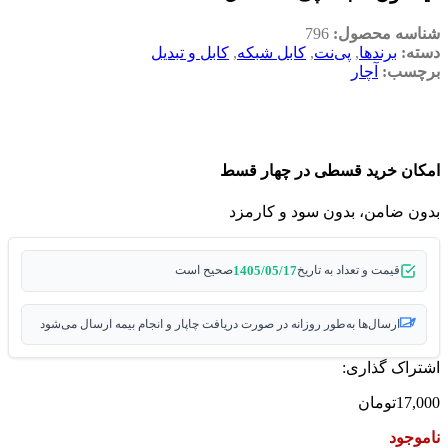
شناسه محصول:
796
دسته:
برندها
,
پی‌نت
,
کابل شبکه
,
کابل و تبدیل
برچسب:
آچار
امکان خرید قسطی در چهار قسط
بدون ضامن، بدون سود و کارمزد
1405/05/17
قیمت و تعداد به تاریخ
صحیح است
ارسال‌ها به‌طور روزانه در صورت دریافت چاپار و انجام بیمه ارسال می‌شود
اشتراک گذاری:
17,000
تومان
ناموجود