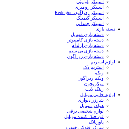
اسپیکر بلوتوثی
اسپیکر رومیزی
اسپیکر ردراگون Redragon
اسپیکر گیمینگ
اسپیکر چمدانی
دسته بازی
دسته بازی موبایل
دسته بازی کامپیوتر
دسته بازی ارلدام
دسته بازی بی سیم
دسته بازی ردراگون
لوازم استریم
استریم دک
وبکم
وبکم ردراگون
میکروفون
رینگ لایت
لوازم جانبی موبایل
شارژر دیواری
هولدر موبایل
لوازم شخصی برقی
فن خنک کننده موبایل
پاوربانک
شارژر فندکی خودرو