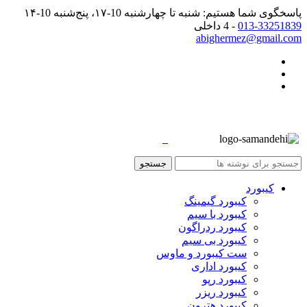
پاسخگوی شما هستیم: شنبه تا چهارشنبه 10-۱۷، پنج‌شنبه 10-۱۴
013-33251839
- 4 داخلی
abighermez@gmail.com
جستجو
کیبورد
کیبورد گیمینگ
کیبورد با سیم
کیبورد ردراگون
کیبورد بی سیم
ست کیبورد و ماوس
کیبورد اداری
کیبورد رپو
کیبورد ریزر
کیبورد هترون