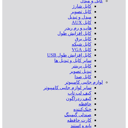
کابل و مبدل
کابل شارژ
کابل تصویر
مبدل و تبدیل
کابل AUX
هاب و رم ریدر
کابل افزایش طول
کابل برق
کابل شبکه
کابل VGA
کابل افزایش طول USB
سایر کابل و تبدیل ها
کابل پرینتر
تبدیل تصویر
کابل صدا
لوازم جانبی کامپیوتر
سایر لوازم جانبی کامپیوتر
کیف لپ تاپ
کیف ردراگون
حافظه
خنک‌کننده
صندلی گیمینگ
کارت حافظه
پایه و استند