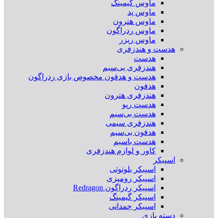
ماوس گیمینگ
ماوس پد
ماوس هترون
ماوس ردراگون
ماوس ریزر
هدست و هندزفری
هدست
هندزفری بی‌سیم
هدست و هدفون مخصوص بازی ردراگون
هدفون
هندزفری هترون
هدست رپو
هدست بی‌سیم
هندزفری سیمی
هدفون بی‌سیم
هدست باسیم
کاور و لوازم هندزفری
اسپیکر
اسپیکر بلوتوثی
اسپیکر رومیزی
اسپیکر ردراگون Redragon
اسپیکر گیمینگ
اسپیکر چمدانی
دسته بازی