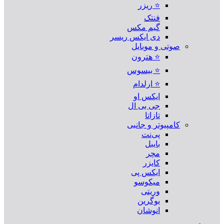
⭐ ریزر
فنتک
گیم مکس
دی ایکس ریسر
صوتی و موبایل
⭐ هترون
⭐ بیسوس
⭐ ارلدام
ایکس او
جی بی ال
تازاتا
کامپیوتر و جانبی
پی‌نت
بایبل
مچر
کایزر
ایکس پی
میکوسو
وریتی
یوگرین
انوشان