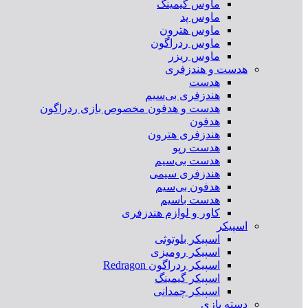
ماوس گیمینگ
ماوس پد
ماوس هترون
ماوس ردراگون
ماوس ریزر
هدست و هندزفری
هدست
هندزفری بی‌سیم
هدست و هدفون مخصوص بازی ردراگون
هدفون
هندزفری هترون
هدست رپو
هدست بی‌سیم
هندزفری سیمی
هدفون بی‌سیم
هدست باسیم
کاور و لوازم هندزفری
اسپیکر
اسپیکر بلوتوثی
اسپیکر رومیزی
اسپیکر ردراگون Redragon
اسپیکر گیمینگ
اسپیکر چمدانی
دسته بازی