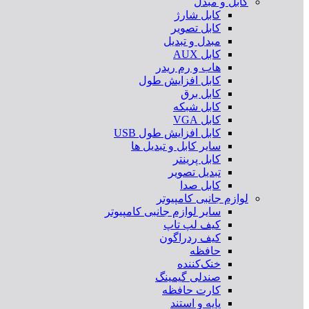
کابل و مبدل
کابل شارژ
کابل تصویر
مبدل و تبدیل
کابل AUX
هاب و رم ریدر
کابل افزایش طول
کابل برق
کابل شبکه
کابل VGA
کابل افزایش طول USB
سایر کابل و تبدیل ها
کابل پرینتر
تبدیل تصویر
کابل صدا
لوازم جانبی کامپیوتر
سایر لوازم جانبی کامپیوتر
کیف لپ تاپ
کیف ردراگون
حافظه
خنک‌کننده
صندلی گیمینگ
کارت حافظه
پایه و استند