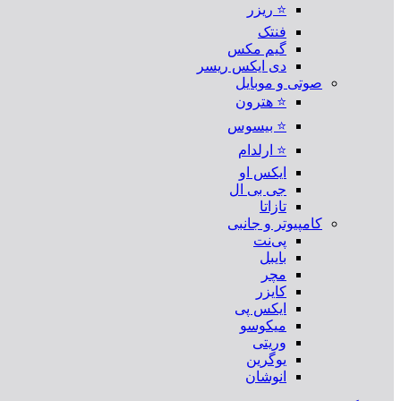
⭐ ریزر
فنتک
گیم مکس
دی ایکس ریسر
صوتی و موبایل
⭐ هترون
⭐ بیسوس
⭐ ارلدام
ایکس او
جی بی ال
تازاتا
کامپیوتر و جانبی
پی‌نت
بایبل
مچر
کایزر
ایکس پی
میکوسو
وریتی
یوگرین
انوشان