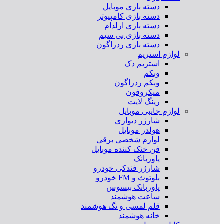
دسته بازی موبایل
دسته بازی کامپیوتر
دسته بازی ارلدام
دسته بازی بی سیم
دسته بازی ردراگون
لوازم استریم
استریم دک
وبکم
وبکم ردراگون
میکروفون
رینگ لایت
لوازم جانبی موبایل
شارژر دیواری
هولدر موبایل
لوازم شخصی برقی
فن خنک کننده موبایل
پاوربانک
شارژر فندکی خودرو
بلوتوث و FM خودرو
پاوربانک بیسوس
ساعت هوشمند
قلم لمسی و تگ هوشمند
خانه هوشمند