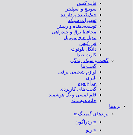
قاب کیس
سوییچ و اسپلیتر
خنک‌کننده پردازنده
تجهیزات شبکه
توسعه‌دهنده و ریپیتر
محافظ برق و چندراهی
تبدیل های موبایل
فن کیس
دانگل بلوتوث
کارت صدا
گجت و سبک زندگی
گجت ها
لوازم شخصی برقی
باتری
چراغ قوه
گجت های کاربردی
قلم لمسی و تگ هوشمند
خانه هوشمند
برندها
برندهای گیمینگ ⭐
⭐ ردراگون
⭐ رپو