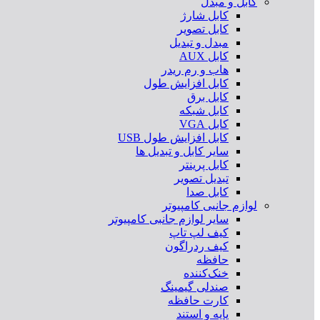
کابل و مبدل
کابل شارژ
کابل تصویر
مبدل و تبدیل
کابل AUX
هاب و رم ریدر
کابل افزایش طول
کابل برق
کابل شبکه
کابل VGA
کابل افزایش طول USB
سایر کابل و تبدیل ها
کابل پرینتر
تبدیل تصویر
کابل صدا
لوازم جانبی کامپیوتر
سایر لوازم جانبی کامپیوتر
کیف لپ تاپ
کیف ردراگون
حافظه
خنک‌کننده
صندلی گیمینگ
کارت حافظه
پایه و استند