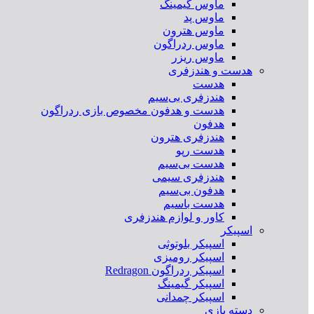
ماوس گیمینگ
ماوس پد
ماوس هترون
ماوس ردراگون
ماوس ریزر
هدست و هندزفری
هدست
هندزفری بی‌سیم
هدست و هدفون مخصوص بازی ردراگون
هدفون
هندزفری هترون
هدست رپو
هدست بی‌سیم
هندزفری سیمی
هدفون بی‌سیم
هدست باسیم
کاور و لوازم هندزفری
اسپیکر
اسپیکر بلوتوثی
اسپیکر رومیزی
اسپیکر ردراگون Redragon
اسپیکر گیمینگ
اسپیکر چمدانی
دسته بازی