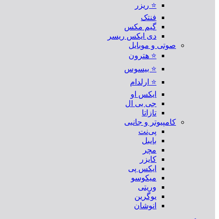
⭐ ریزر
فنتک
گیم مکس
دی ایکس ریسر
صوتی و موبایل
⭐ هترون
⭐ بیسوس
⭐ ارلدام
ایکس او
جی بی ال
تازاتا
کامپیوتر و جانبی
پی‌نت
بایبل
مچر
کایزر
ایکس پی
میکوسو
وریتی
یوگرین
انوشان