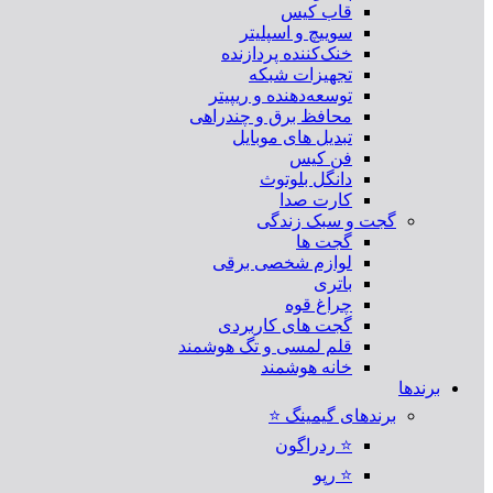
قاب کیس
سوییچ و اسپلیتر
خنک‌کننده پردازنده
تجهیزات شبکه
توسعه‌دهنده و ریپیتر
محافظ برق و چندراهی
تبدیل های موبایل
فن کیس
دانگل بلوتوث
کارت صدا
گجت و سبک زندگی
گجت ها
لوازم شخصی برقی
باتری
چراغ قوه
گجت های کاربردی
قلم لمسی و تگ هوشمند
خانه هوشمند
برندها
برندهای گیمینگ ⭐
⭐ ردراگون
⭐ رپو