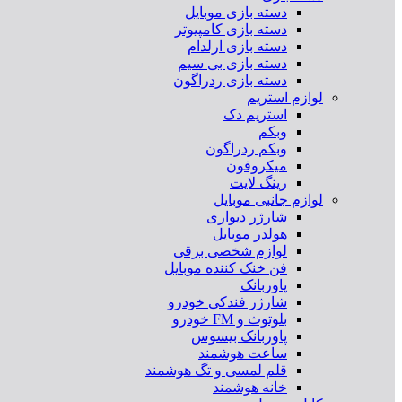
دسته بازی موبایل
دسته بازی کامپیوتر
دسته بازی ارلدام
دسته بازی بی سیم
دسته بازی ردراگون
لوازم استریم
استریم دک
وبکم
وبکم ردراگون
میکروفون
رینگ لایت
لوازم جانبی موبایل
شارژر دیواری
هولدر موبایل
لوازم شخصی برقی
فن خنک کننده موبایل
پاوربانک
شارژر فندکی خودرو
بلوتوث و FM خودرو
پاوربانک بیسوس
ساعت هوشمند
قلم لمسی و تگ هوشمند
خانه هوشمند