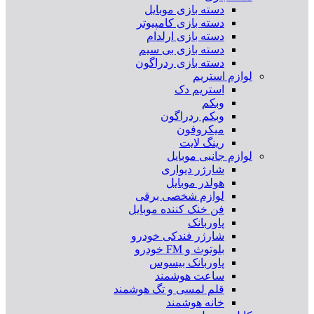
دسته بازی موبایل
دسته بازی کامپیوتر
دسته بازی ارلدام
دسته بازی بی سیم
دسته بازی ردراگون
لوازم استریم
استریم دک
وبکم
وبکم ردراگون
میکروفون
رینگ لایت
لوازم جانبی موبایل
شارژر دیواری
هولدر موبایل
لوازم شخصی برقی
فن خنک کننده موبایل
پاوربانک
شارژر فندکی خودرو
بلوتوث و FM خودرو
پاوربانک بیسوس
ساعت هوشمند
قلم لمسی و تگ هوشمند
خانه هوشمند