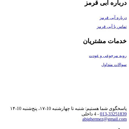
درباره آبی قرمز
درباره آبی قرمز
تماس با آبی قرمز
خدمات مشتریان
رویه مرجوعی و عودت
سوالات متداول
پاسخگوی شما هستیم: شنبه تا چهارشنبه 10-۱۷، پنج‌شنبه 10-۱۴
013-33251839
- 4 داخلی
abighermez@gmail.com