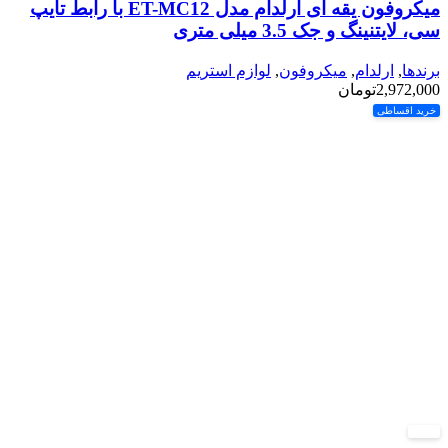
میکروفون یقه ای ارلدام مدل ET-MC12 با رابط تایپ
سی، لایتنینگ و جک 3.5 میلی متری
برندها
,
ارلدام
,
میکروفون
,
لوازم استریم
2,972,000
تومان
خرید اقساطی
-10%