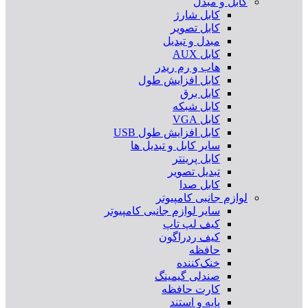
کابل و مبدل
کابل شارژ
کابل تصویر
مبدل و تبدیل
کابل AUX
هاب و رم ریدر
کابل افزایش طول
کابل برق
کابل شبکه
کابل VGA
کابل افزایش طول USB
سایر کابل و تبدیل ها
کابل پرینتر
تبدیل تصویر
کابل صدا
لوازم جانبی کامپیوتر
سایر لوازم جانبی کامپیوتر
کیف لپ تاپ
کیف ردراگون
حافظه
خنک‌کننده
صندلی گیمینگ
کارت حافظه
پایه و استند