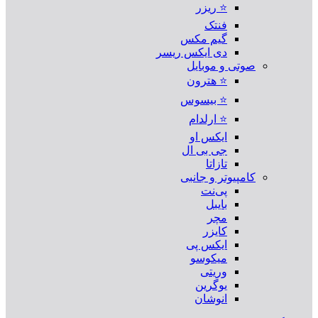
⭐ ریزر
فنتک
گیم مکس
دی ایکس ریسر
صوتی و موبایل
⭐ هترون
⭐ بیسوس
⭐ ارلدام
ایکس او
جی بی ال
تازاتا
کامپیوتر و جانبی
پی‌نت
بایبل
مچر
کایزر
ایکس پی
میکوسو
وریتی
یوگرین
انوشان