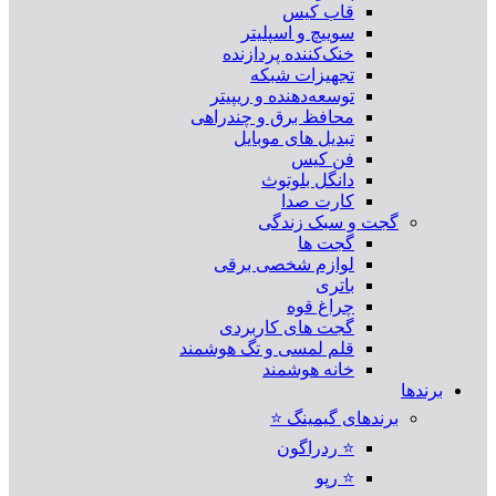
قاب کیس
سوییچ و اسپلیتر
خنک‌کننده پردازنده
تجهیزات شبکه
توسعه‌دهنده و ریپیتر
محافظ برق و چندراهی
تبدیل های موبایل
فن کیس
دانگل بلوتوث
کارت صدا
گجت و سبک زندگی
گجت ها
لوازم شخصی برقی
باتری
چراغ قوه
گجت های کاربردی
قلم لمسی و تگ هوشمند
خانه هوشمند
برندها
برندهای گیمینگ ⭐
⭐ ردراگون
⭐ رپو