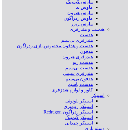
ماوس گیمینگ
ماوس پد
ماوس هترون
ماوس ردراگون
ماوس ریزر
هدست و هندزفری
هدست
هندزفری بی‌سیم
هدست و هدفون مخصوص بازی ردراگون
هدفون
هندزفری هترون
هدست رپو
هدست بی‌سیم
هندزفری سیمی
هدفون بی‌سیم
هدست باسیم
کاور و لوازم هندزفری
اسپیکر
اسپیکر بلوتوثی
اسپیکر رومیزی
اسپیکر ردراگون Redragon
اسپیکر گیمینگ
اسپیکر چمدانی
دسته بازی