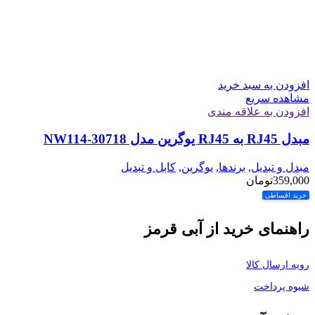
افزودن به سبد خرید
مشاهده سریع
افزودن به علاقه مندی
مبدل RJ45 به RJ45 یوگرین مدل NW114-30718
مبدل و تبدیل
,
برندها
,
یوگرین
,
کابل و تبدیل
359,000
تومان
خرید اقساطی
راهنمای خرید از آبی قرمز
رویه ارسال کالا
شیوه پرداخت