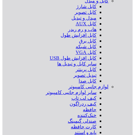
کابل و مبدل
کابل شارژ
کابل تصویر
مبدل و تبدیل
کابل AUX
هاب و رم ریدر
کابل افزایش طول
کابل برق
کابل شبکه
کابل VGA
کابل افزایش طول USB
سایر کابل و تبدیل ها
کابل پرینتر
تبدیل تصویر
کابل صدا
لوازم جانبی کامپیوتر
سایر لوازم جانبی کامپیوتر
کیف لپ تاپ
کیف ردراگون
حافظه
خنک‌کننده
صندلی گیمینگ
کارت حافظه
پایه و استند