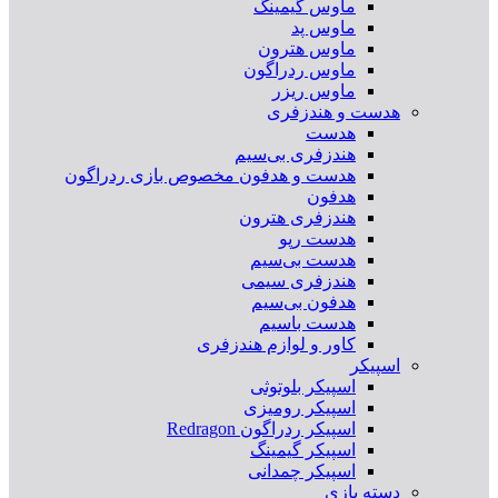
ماوس گیمینگ
ماوس پد
ماوس هترون
ماوس ردراگون
ماوس ریزر
هدست و هندزفری
هدست
هندزفری بی‌سیم
هدست و هدفون مخصوص بازی ردراگون
هدفون
هندزفری هترون
هدست رپو
هدست بی‌سیم
هندزفری سیمی
هدفون بی‌سیم
هدست باسیم
کاور و لوازم هندزفری
اسپیکر
اسپیکر بلوتوثی
اسپیکر رومیزی
اسپیکر ردراگون Redragon
اسپیکر گیمینگ
اسپیکر چمدانی
دسته بازی