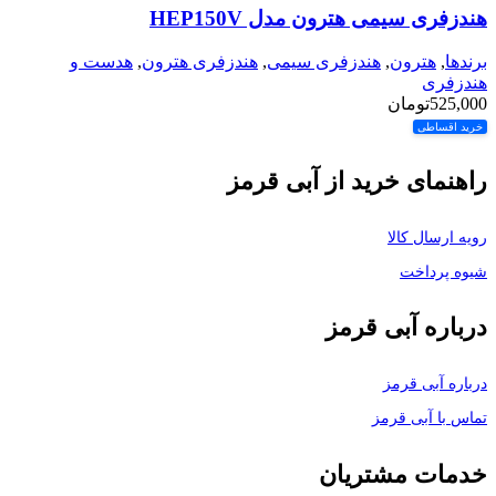
هندزفری سیمی هترون مدل HEP150V
برندها
,
هترون
,
هندزفری سیمی
,
هندزفری هترون
,
هدست و
هندزفری
525,000
تومان
خرید اقساطی
راهنمای خرید از آبی قرمز
رویه ارسال کالا
شیوه پرداخت
درباره آبی قرمز
درباره آبی قرمز
تماس با آبی قرمز
خدمات مشتریان