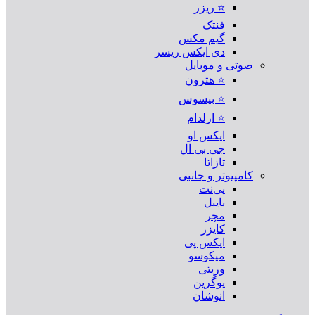
⭐ ریزر
فنتک
گیم مکس
دی ایکس ریسر
صوتی و موبایل
⭐ هترون
⭐ بیسوس
⭐ ارلدام
ایکس او
جی بی ال
تازاتا
کامپیوتر و جانبی
پی‌نت
بایبل
مچر
کایزر
ایکس پی
میکوسو
وریتی
یوگرین
انوشان