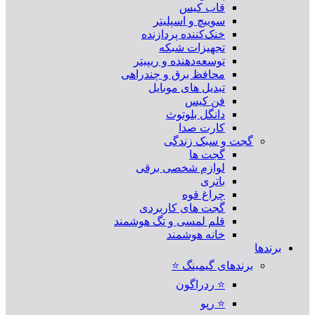
قاب کیس
سوییچ و اسپلیتر
خنک‌کننده پردازنده
تجهیزات شبکه
توسعه‌دهنده و ریپیتر
محافظ برق و چندراهی
تبدیل های موبایل
فن کیس
دانگل بلوتوث
کارت صدا
گجت و سبک زندگی
گجت ها
لوازم شخصی برقی
باتری
چراغ قوه
گجت های کاربردی
قلم لمسی و تگ هوشمند
خانه هوشمند
برندها
برندهای گیمینگ ⭐
⭐ ردراگون
⭐ رپو