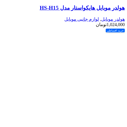
هولدر موبایل هایکواستار مدل HS-H15
هولدر موبایل
,
لوازم جانبی موبایل
1,024,000
تومان
خرید اقساطی