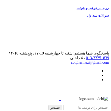
رویه مرجوعی و عودت
سوالات متداول
پاسخگوی شما هستیم: شنبه تا چهارشنبه 10-۱۷، پنج‌شنبه 10-۱۴
013-33251839
- 4 داخلی
abighermez@gmail.com
جستجو