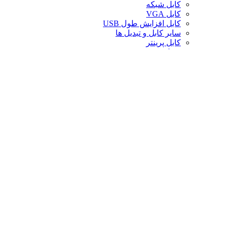
کابل شبکه
کابل VGA
کابل افزایش طول USB
سایر کابل و تبدیل ها
کابل پرینتر
تبدیل تصویر
کابل صدا
لوازم جانبی کامپیوتر
سایر لوازم جانبی کامپیوتر
کیف لپ تاپ
کیف ردراگون
حافظه
خنک‌کننده
صندلی گیمینگ
کارت حافظه
پایه و استند
قاب کیس
سوییچ و اسپلیتر
خنک‌کننده پردازنده
تجهیزات شبکه
توسعه‌دهنده و ریپیتر
محافظ برق و چندراهی
تبدیل های موبایل
فن کیس