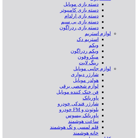
دسته بازی موبایل
دسته بازی کامپیوتر
دسته بازی ارلدام
دسته بازی بی سیم
دسته بازی ردراگون
لوازم استریم
استریم دک
وبکم
وبکم ردراگون
میکروفون
رینگ لایت
لوازم جانبی موبایل
شارژر دیواری
هولدر موبایل
لوازم شخصی برقی
فن خنک کننده موبایل
پاوربانک
شارژر فندکی خودرو
بلوتوث و FM خودرو
پاوربانک بیسوس
ساعت هوشمند
قلم لمسی و تگ هوشمند
خانه هوشمند