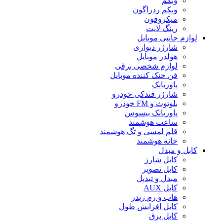
وبکم
وبکم ردراگون
میکروفون
رینگ لایت
لوازم جانبی موبایل
شارژر دیواری
هولدر موبایل
لوازم شخصی برقی
فن خنک کننده موبایل
پاوربانک
شارژر فندکی خودرو
بلوتوث و FM خودرو
پاوربانک بیسوس
ساعت هوشمند
قلم لمسی و تگ هوشمند
خانه هوشمند
کابل و مبدل
کابل شارژ
کابل تصویر
مبدل و تبدیل
کابل AUX
هاب و رم ریدر
کابل افزایش طول
کابل برق