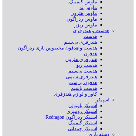
ماوس گیمینگ
ماوس پد
ماوس هترون
ماوس ردراگون
ماوس ریزر
هدست و هندزفری
هدست
هندزفری بی‌سیم
هدست و هدفون مخصوص بازی ردراگون
هدفون
هندزفری هترون
هدست رپو
هدست بی‌سیم
هندزفری سیمی
هدفون بی‌سیم
هدست باسیم
کاور و لوازم هندزفری
اسپیکر
اسپیکر بلوتوثی
اسپیکر رومیزی
اسپیکر ردراگون Redragon
اسپیکر گیمینگ
اسپیکر چمدانی
دسته بازی