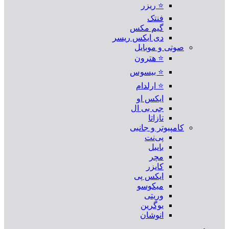
⭐ ریزر
فنتک
گیم مکس
دی ایکس ریسر
صوتی و موبایل
⭐ هترون
⭐ بیسوس
⭐ ارلدام
ایکس او
جی بی ال
تازاتا
کامپیوتر و جانبی
پی‌نت
بایبل
مچر
کایزر
ایکس پی
میکوسو
وریتی
یوگرین
انوشان