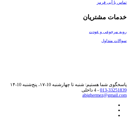
تماس با آبی قرمز
خدمات مشتریان
رویه مرجوعی و عودت
سوالات متداول
پاسخگوی شما هستیم: شنبه تا چهارشنبه 10-۱۷، پنج‌شنبه 10-۱۴
013-33251839
- 4 داخلی
abighermez@gmail.com