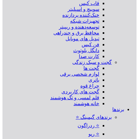
قاب کیس
سوییچ و اسپلیتر
خنک‌کننده پردازنده
تجهیزات شبکه
توسعه‌دهنده و ریپیتر
محافظ برق و چندراهی
تبدیل های موبایل
فن کیس
دانگل بلوتوث
کارت صدا
گجت و سبک زندگی
گجت ها
لوازم شخصی برقی
باتری
چراغ قوه
گجت های کاربردی
قلم لمسی و تگ هوشمند
خانه هوشمند
برندها
برندهای گیمینگ ⭐
⭐ ردراگون
⭐ رپو