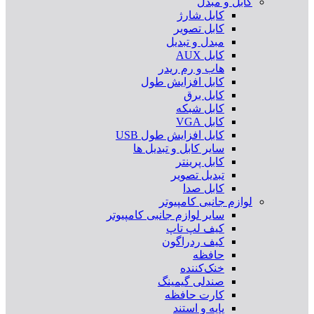
کابل و مبدل
کابل شارژ
کابل تصویر
مبدل و تبدیل
کابل AUX
هاب و رم ریدر
کابل افزایش طول
کابل برق
کابل شبکه
کابل VGA
کابل افزایش طول USB
سایر کابل و تبدیل ها
کابل پرینتر
تبدیل تصویر
کابل صدا
لوازم جانبی کامپیوتر
سایر لوازم جانبی کامپیوتر
کیف لپ تاپ
کیف ردراگون
حافظه
خنک‌کننده
صندلی گیمینگ
کارت حافظه
پایه و استند