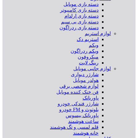
دسته بازی موبایل
دسته بازی کامپیوتر
دسته بازی ارلدام
دسته بازی بی سیم
دسته بازی ردراگون
لوازم استریم
استریم دک
وبکم
وبکم ردراگون
میکروفون
رینگ لایت
لوازم جانبی موبایل
شارژر دیواری
هولدر موبایل
لوازم شخصی برقی
فن خنک کننده موبایل
پاوربانک
شارژر فندکی خودرو
بلوتوث و FM خودرو
پاوربانک بیسوس
ساعت هوشمند
قلم لمسی و تگ هوشمند
خانه هوشمند