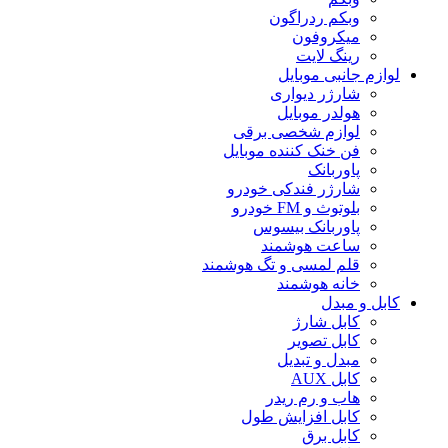
وبکم ردراگون
میکروفون
رینگ لایت
لوازم جانبی موبایل
شارژر دیواری
هولدر موبایل
لوازم شخصی برقی
فن خنک کننده موبایل
پاوربانک
شارژر فندکی خودرو
بلوتوث و FM خودرو
پاوربانک بیسوس
ساعت هوشمند
قلم لمسی و تگ هوشمند
خانه هوشمند
کابل و مبدل
کابل شارژ
کابل تصویر
مبدل و تبدیل
کابل AUX
هاب و رم ریدر
کابل افزایش طول
کابل برق