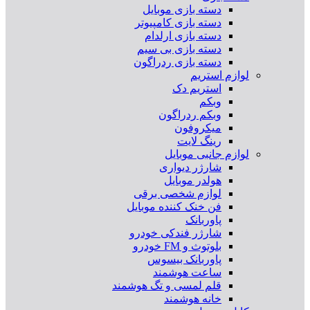
دسته بازی موبایل
دسته بازی کامپیوتر
دسته بازی ارلدام
دسته بازی بی سیم
دسته بازی ردراگون
لوازم استریم
استریم دک
وبکم
وبکم ردراگون
میکروفون
رینگ لایت
لوازم جانبی موبایل
شارژر دیواری
هولدر موبایل
لوازم شخصی برقی
فن خنک کننده موبایل
پاوربانک
شارژر فندکی خودرو
بلوتوث و FM خودرو
پاوربانک بیسوس
ساعت هوشمند
قلم لمسی و تگ هوشمند
خانه هوشمند