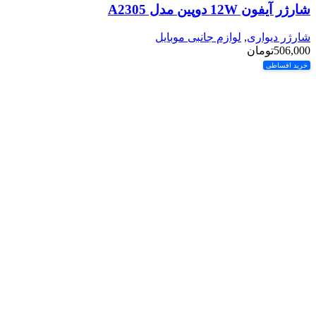
شارژر آیفون 12W دوپین مدل A2305
شارژر دیواری
,
لوازم جانبی موبایل
506,000
تومان
خرید اقساطی