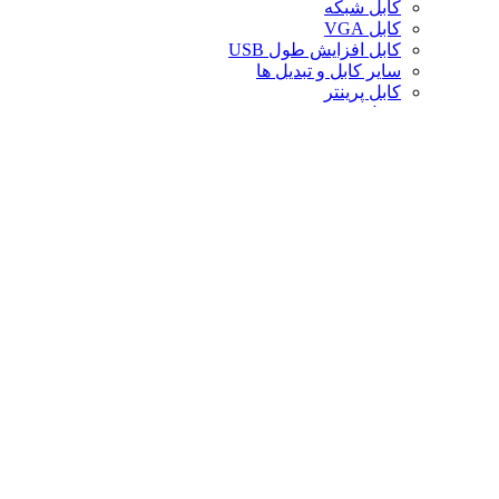
کابل شبکه
کابل VGA
کابل افزایش طول USB
سایر کابل و تبدیل ها
کابل پرینتر
تبدیل تصویر
کابل صدا
لوازم جانبی کامپیوتر
سایر لوازم جانبی کامپیوتر
کیف لپ تاپ
کیف ردراگون
حافظه
خنک‌کننده
صندلی گیمینگ
کارت حافظه
پایه و استند
قاب کیس
سوییچ و اسپلیتر
خنک‌کننده پردازنده
تجهیزات شبکه
توسعه‌دهنده و ریپیتر
محافظ برق و چندراهی
تبدیل های موبایل
فن کیس