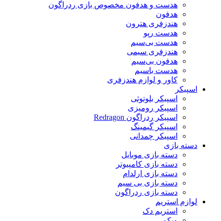
هدست و هدفون مخصوص بازی ردراگون
هدفون
هندزفری هترون
هدست رپو
هدست بی‌سیم
هندزفری سیمی
هدفون بی‌سیم
هدست باسیم
کاور و لوازم هندزفری
اسپیکر
اسپیکر بلوتوثی
اسپیکر رومیزی
اسپیکر ردراگون Redragon
اسپیکر گیمینگ
اسپیکر چمدانی
دسته بازی
دسته بازی موبایل
دسته بازی کامپیوتر
دسته بازی ارلدام
دسته بازی بی سیم
دسته بازی ردراگون
لوازم استریم
استریم دک
وبکم