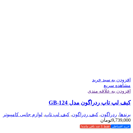
افزودن به سبد خرید
مشاهده سریع
افزودن به علاقه مندی
کیف لپ تاپ ردراگون مدل GB-124
برندها
,
ردراگون
,
کیف ردراگون
,
کیف لپ تاپ
,
لوازم جانبی کامپیوتر
9,739,000
تومان
خرید اقساطی
فقط 1 عدد باقی مانده!