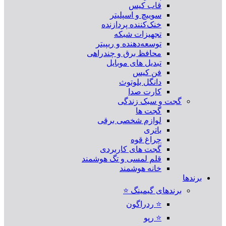
قاب کیس
سوییچ و اسپلیتر
خنک‌کننده پردازنده
تجهیزات شبکه
توسعه‌دهنده و ریپیتر
محافظ برق و چندراهی
تبدیل های موبایل
فن کیس
دانگل بلوتوث
کارت صدا
گجت و سبک زندگی
گجت ها
لوازم شخصی برقی
باتری
چراغ قوه
گجت های کاربردی
قلم لمسی و تگ هوشمند
خانه هوشمند
برندها
برندهای گیمینگ ⭐
⭐ ردراگون
⭐ رپو