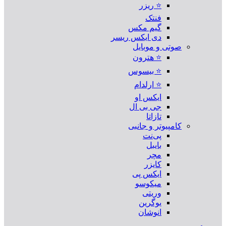
⭐ ریزر
فنتک
گیم مکس
دی ایکس ریسر
صوتی و موبایل
⭐ هترون
⭐ بیسوس
⭐ ارلدام
ایکس او
جی بی ال
تازاتا
کامپیوتر و جانبی
پی‌نت
بایبل
مچر
کایزر
ایکس پی
میکوسو
وریتی
یوگرین
انوشان