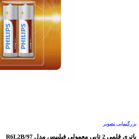
بزرگنمایی تصویر
باتری قلمی 2 تایی معمولی فیلیپس مدل R6L2B/97