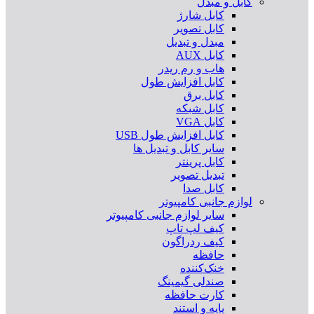
کابل و مبدل
کابل شارژ
کابل تصویر
مبدل و تبدیل
کابل AUX
هاب و رم ریدر
کابل افزایش طول
کابل برق
کابل شبکه
کابل VGA
کابل افزایش طول USB
سایر کابل و تبدیل ها
کابل پرینتر
تبدیل تصویر
کابل صدا
لوازم جانبی کامپیوتر
سایر لوازم جانبی کامپیوتر
کیف لپ تاپ
کیف ردراگون
حافظه
خنک‌کننده
صندلی گیمینگ
کارت حافظه
پایه و استند