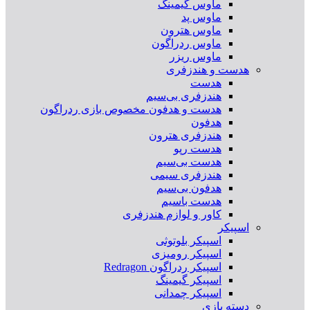
ماوس گیمینگ
ماوس پد
ماوس هترون
ماوس ردراگون
ماوس ریزر
هدست و هندزفری
هدست
هندزفری بی‌سیم
هدست و هدفون مخصوص بازی ردراگون
هدفون
هندزفری هترون
هدست رپو
هدست بی‌سیم
هندزفری سیمی
هدفون بی‌سیم
هدست باسیم
کاور و لوازم هندزفری
اسپیکر
اسپیکر بلوتوثی
اسپیکر رومیزی
اسپیکر ردراگون Redragon
اسپیکر گیمینگ
اسپیکر چمدانی
دسته بازی