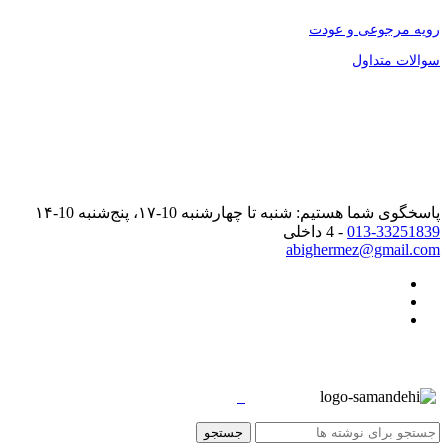
رویه مرجوعی و عودت
سوالات متداول
پاسخگوی شما هستیم: شنبه تا چهارشنبه 10-۱۷، پنج‌شنبه 10-۱۴
013-33251839
- 4 داخلی
abighermez@gmail.com
جستجو