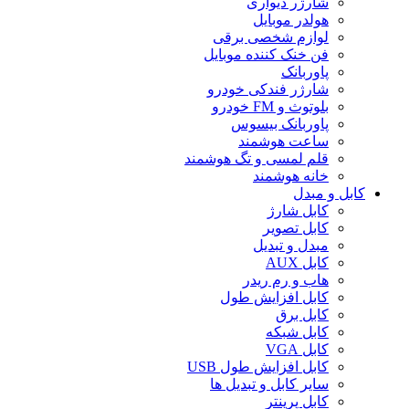
شارژر دیواری
هولدر موبایل
لوازم شخصی برقی
فن خنک کننده موبایل
پاوربانک
شارژر فندکی خودرو
بلوتوث و FM خودرو
پاوربانک بیسوس
ساعت هوشمند
قلم لمسی و تگ هوشمند
خانه هوشمند
کابل و مبدل
کابل شارژ
کابل تصویر
مبدل و تبدیل
کابل AUX
هاب و رم ریدر
کابل افزایش طول
کابل برق
کابل شبکه
کابل VGA
کابل افزایش طول USB
سایر کابل و تبدیل ها
کابل پرینتر