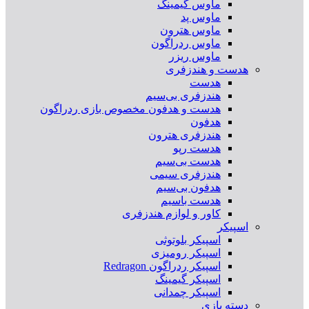
ماوس گیمینگ
ماوس پد
ماوس هترون
ماوس ردراگون
ماوس ریزر
هدست و هندزفری
هدست
هندزفری بی‌سیم
هدست و هدفون مخصوص بازی ردراگون
هدفون
هندزفری هترون
هدست رپو
هدست بی‌سیم
هندزفری سیمی
هدفون بی‌سیم
هدست باسیم
کاور و لوازم هندزفری
اسپیکر
اسپیکر بلوتوثی
اسپیکر رومیزی
اسپیکر ردراگون Redragon
اسپیکر گیمینگ
اسپیکر چمدانی
دسته بازی