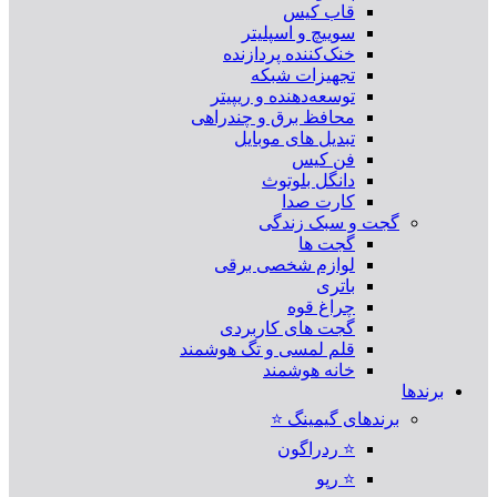
قاب کیس
سوییچ و اسپلیتر
خنک‌کننده پردازنده
تجهیزات شبکه
توسعه‌دهنده و ریپیتر
محافظ برق و چندراهی
تبدیل های موبایل
فن کیس
دانگل بلوتوث
کارت صدا
گجت و سبک زندگی
گجت ها
لوازم شخصی برقی
باتری
چراغ قوه
گجت های کاربردی
قلم لمسی و تگ هوشمند
خانه هوشمند
برندها
برندهای گیمینگ ⭐
⭐ ردراگون
⭐ رپو