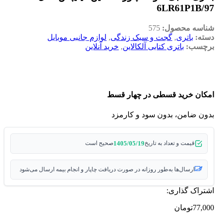
6LR61P1B/97
شناسه محصول:
575
دسته:
باتری
,
گجت و سبک زندگی
,
لوازم جانبی موبایل
برچسب:
باتری کتابی آلکالاین
,
خرید آنلاین
امکان خرید قسطی در چهار قسط
بدون ضامن، بدون سود و کارمزد
1405/05/19
قیمت و تعداد به تاریخ
صحیح است
ارسال‌ها به‌طور روزانه در صورت دریافت چاپار و انجام بیمه ارسال می‌شود
اشتراک گذاری:
77,000
تومان