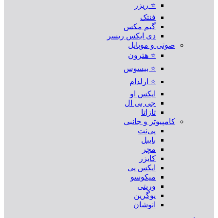
⭐ ریزر
فنتک
گیم مکس
دی ایکس ریسر
صوتی و موبایل
⭐ هترون
⭐ بیسوس
⭐ ارلدام
ایکس او
جی بی ال
تازاتا
کامپیوتر و جانبی
پی‌نت
بایبل
مچر
کایزر
ایکس پی
میکوسو
وریتی
یوگرین
انوشان