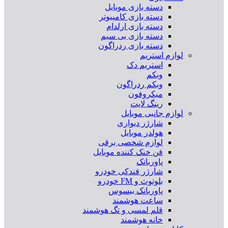
دسته بازی موبایل
دسته بازی کامپیوتر
دسته بازی ارلدام
دسته بازی بی سیم
دسته بازی ردراگون
لوازم استریم
استریم دک
وبکم
وبکم ردراگون
میکروفون
رینگ لایت
لوازم جانبی موبایل
شارژر دیواری
هولدر موبایل
لوازم شخصی برقی
فن خنک کننده موبایل
پاوربانک
شارژر فندکی خودرو
بلوتوث و FM خودرو
پاوربانک بیسوس
ساعت هوشمند
قلم لمسی و تگ هوشمند
خانه هوشمند