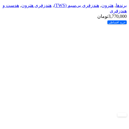
برندها
,
هترون
,
هندزفری بی‌سیم (TWS)
,
هندزفری هترون
,
هدست و
هندزفری
3,770,000
تومان
خرید اقساطی
-10%