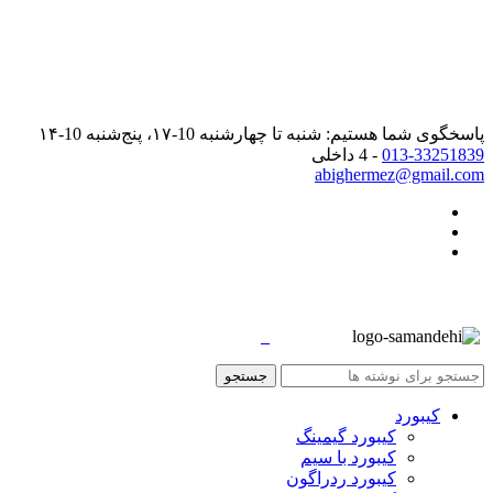
پاسخگوی شما هستیم: شنبه تا چهارشنبه 10-۱۷، پنج‌شنبه 10-۱۴
013-33251839
- 4 داخلی
abighermez@gmail.com
جستجو
کیبورد
کیبورد گیمینگ
کیبورد با سیم
کیبورد ردراگون