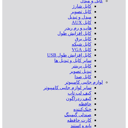
کابل و مبدل
کابل شارژ
کابل تصویر
مبدل و تبدیل
کابل AUX
هاب و رم ریدر
کابل افزایش طول
کابل برق
کابل شبکه
کابل VGA
کابل افزایش طول USB
سایر کابل و تبدیل ها
کابل پرینتر
تبدیل تصویر
کابل صدا
لوازم جانبی کامپیوتر
سایر لوازم جانبی کامپیوتر
کیف لپ تاپ
کیف ردراگون
حافظه
خنک‌کننده
صندلی گیمینگ
کارت حافظه
پایه و استند