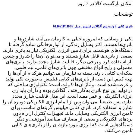
امکان بازگشت کالا در 7 روز
توضیحات
باتری کتابی 9 ولت پاور آلکالاین فیلیپس مدل 6LR61P1B/97
یکی از وسایلی که امروزه خیلی به کارمان می‌آیند، شارژرها و
باتری‌ها هستند. اکثر وسایل زندگی، از لوازم‌خانگی ساده گرفته تا
دستگاه‌های هوشمند، برای تامین انرژی الکتریکی نیاز به باتری دارند.
بعضی از باتری‌ها قابل شارژ هستند و می‌توان آن‌ها را شارژ و چندین
بار استفاده کرد و برخی دیگر، قابلیت شارژ مجدد ندارند. باتری‌های
معمولی و رایج انواع مختلفی چون باتری‌های قلمی، نیم قلمی،
سکه‌ای، کتابی دارند. بسته به نیازمان می‌توانیم هرکدام از آن‌ها را
تهیه کنیم. این دسته از باتری‌های کتابی فیلیپس به‌صورت تکی تولید
و عرضه‌شده است. ولتاژ آن‌ها 9 ولت است؛ تکنولوژی ساختی که
در تولید این نوع باتری به‌کاررفته ، آلکالاین بوده و دارای پایداری
انرژی الکتریکی و عمر مفید است. این مدل قابلیت شارژ مجدد
ندارد، پس طبیعتا نمی‌توان پس از اتمام انرژی الکتریکی دوباره آن را
شارژ و استفاده کرد. باتری کتابی فیلیپس گزینه‌ای مناسب برای
تامین انرژی الکتریکی وسایلی مانند تجهیزات کنترل از راه دور،
بردهای الکتریکی و بعضی از مصارف مقاصد آموزشی و دیگر
دستگاه‌هایی است که انرژی موردنیازشان را از باتری‌های کتابی
تامین می‌کنند.