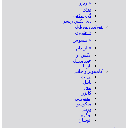
⭐ ریزر
فنتک
گیم مکس
دی ایکس ریسر
صوتی و موبایل
⭐ هترون
⭐ بیسوس
⭐ ارلدام
ایکس او
جی بی ال
تازاتا
کامپیوتر و جانبی
پی‌نت
بایبل
مچر
کایزر
ایکس پی
میکوسو
وریتی
یوگرین
انوشان