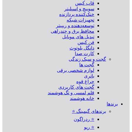
قاب کیس
سوییچ و اسپلیتر
خنک‌کننده پردازنده
تجهیزات شبکه
توسعه‌دهنده و ریپیتر
محافظ برق و چندراهی
تبدیل های موبایل
فن کیس
دانگل بلوتوث
کارت صدا
گجت و سبک زندگی
گجت ها
لوازم شخصی برقی
باتری
چراغ قوه
گجت های کاربردی
قلم لمسی و تگ هوشمند
خانه هوشمند
برندها
برندهای گیمینگ ⭐
⭐ ردراگون
⭐ رپو