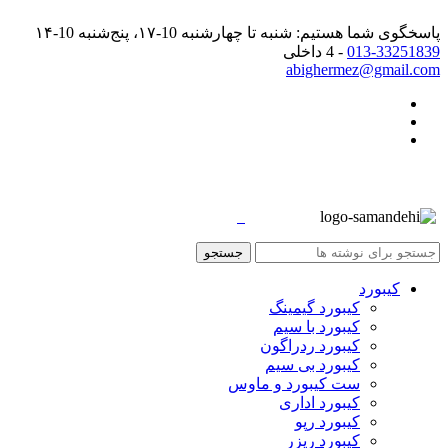
پاسخگوی شما هستیم: شنبه تا چهارشنبه 10-۱۷، پنج‌شنبه 10-۱۴
013-33251839
- 4 داخلی
abighermez@gmail.com
جستجو
کیبورد
کیبورد گیمینگ
کیبورد با سیم
کیبورد ردراگون
کیبورد بی سیم
ست کیبورد و ماوس
کیبورد اداری
کیبورد رپو
کیبورد ریزر