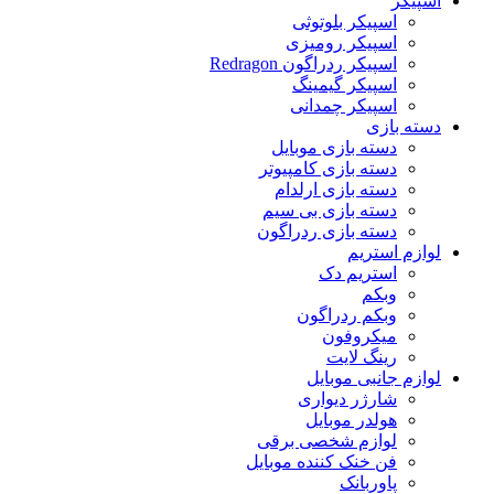
اسپیکر
اسپیکر بلوتوثی
اسپیکر رومیزی
اسپیکر ردراگون Redragon
اسپیکر گیمینگ
اسپیکر چمدانی
دسته بازی
دسته بازی موبایل
دسته بازی کامپیوتر
دسته بازی ارلدام
دسته بازی بی سیم
دسته بازی ردراگون
لوازم استریم
استریم دک
وبکم
وبکم ردراگون
میکروفون
رینگ لایت
لوازم جانبی موبایل
شارژر دیواری
هولدر موبایل
لوازم شخصی برقی
فن خنک کننده موبایل
پاوربانک