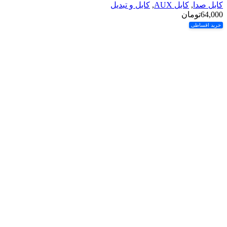
کابل صدا
,
کابل AUX
,
کابل و تبدیل
64,000
تومان
خرید اقساطی