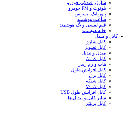
شارژر فندکی خودرو
بلوتوث و FM خودرو
پاوربانک بیسوس
ساعت هوشمند
قلم لمسی و تگ هوشمند
خانه هوشمند
کابل و مبدل
کابل شارژ
کابل تصویر
مبدل و تبدیل
کابل AUX
هاب و رم ریدر
کابل افزایش طول
کابل برق
کابل شبکه
کابل VGA
کابل افزایش طول USB
سایر کابل و تبدیل ها
کابل پرینتر
تبدیل تصویر
کابل صدا
لوازم جانبی کامپیوتر
سایر لوازم جانبی کامپیوتر
کیف لپ تاپ