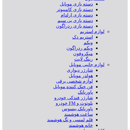
دسته بازی موبایل
دسته بازی کامپیوتر
دسته بازی ارلدام
دسته بازی بی سیم
دسته بازی ردراگون
لوازم استریم
استریم دک
وبکم
وبکم ردراگون
میکروفون
رینگ لایت
لوازم جانبی موبایل
شارژر دیواری
هولدر موبایل
لوازم شخصی برقی
فن خنک کننده موبایل
پاوربانک
شارژر فندکی خودرو
بلوتوث و FM خودرو
پاوربانک بیسوس
ساعت هوشمند
قلم لمسی و تگ هوشمند
خانه هوشمند