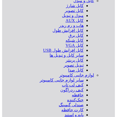
کابل و مبدل
کابل شارژ
کابل تصویر
مبدل و تبدیل
کابل AUX
هاب و رم ریدر
کابل افزایش طول
کابل برق
کابل شبکه
کابل VGA
کابل افزایش طول USB
سایر کابل و تبدیل ها
کابل پرینتر
تبدیل تصویر
کابل صدا
لوازم جانبی کامپیوتر
سایر لوازم جانبی کامپیوتر
کیف لپ تاپ
کیف ردراگون
حافظه
خنک‌کننده
صندلی گیمینگ
کارت حافظه
پایه و استند