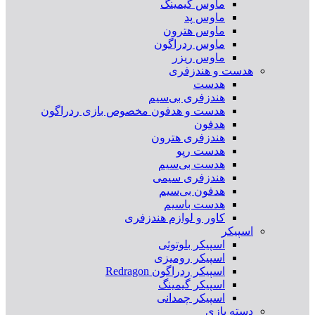
ماوس گیمینگ
ماوس پد
ماوس هترون
ماوس ردراگون
ماوس ریزر
هدست و هندزفری
هدست
هندزفری بی‌سیم
هدست و هدفون مخصوص بازی ردراگون
هدفون
هندزفری هترون
هدست رپو
هدست بی‌سیم
هندزفری سیمی
هدفون بی‌سیم
هدست باسیم
کاور و لوازم هندزفری
اسپیکر
اسپیکر بلوتوثی
اسپیکر رومیزی
اسپیکر ردراگون Redragon
اسپیکر گیمینگ
اسپیکر چمدانی
دسته بازی