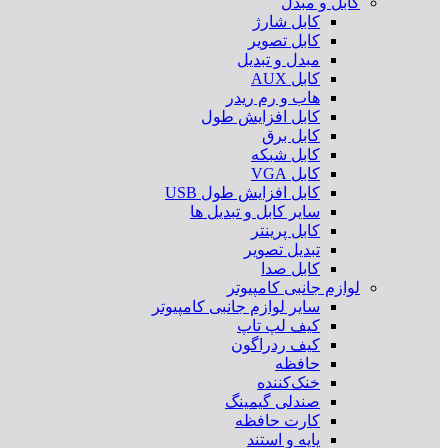
کابل و مبدل
کابل شارژ
کابل تصویر
مبدل و تبدیل
کابل AUX
هاب و رم ریدر
کابل افزایش طول
کابل برق
کابل شبکه
کابل VGA
کابل افزایش طول USB
سایر کابل و تبدیل ها
کابل پرینتر
تبدیل تصویر
کابل صدا
لوازم جانبی کامپیوتر
سایر لوازم جانبی کامپیوتر
کیف لپ تاپ
کیف ردراگون
حافظه
خنک‌کننده
صندلی گیمینگ
کارت حافظه
پایه و استند