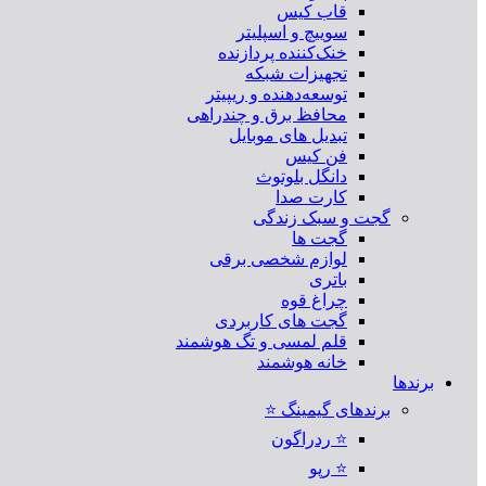
قاب کیس
سوییچ و اسپلیتر
خنک‌کننده پردازنده
تجهیزات شبکه
توسعه‌دهنده و ریپیتر
محافظ برق و چندراهی
تبدیل های موبایل
فن کیس
دانگل بلوتوث
کارت صدا
گجت و سبک زندگی
گجت ها
لوازم شخصی برقی
باتری
چراغ قوه
گجت های کاربردی
قلم لمسی و تگ هوشمند
خانه هوشمند
برندها
برندهای گیمینگ ⭐
⭐ ردراگون
⭐ رپو