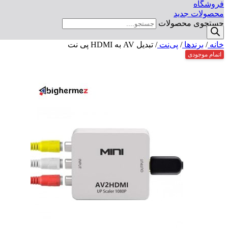
فروشگاه
محصولات جدید
جستجوی محصولات
خانه
/
برندها
/
پی‌نت
/
تبدیل AV به HDMI پی نت
اتمام موجودی