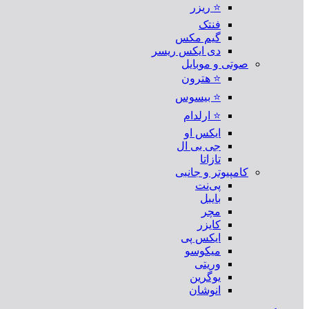
⭐ ریزر
فنتک
گیم مکس
دی ایکس ریسر
صوتی و موبایل
⭐ هترون
⭐ بیسوس
⭐ ارلدام
ایکس او
جی بی ال
تازاتا
کامپیوتر و جانبی
پی‌نت
بایبل
مچر
کایزر
ایکس پی
میکوسو
وریتی
یوگرین
انوشان