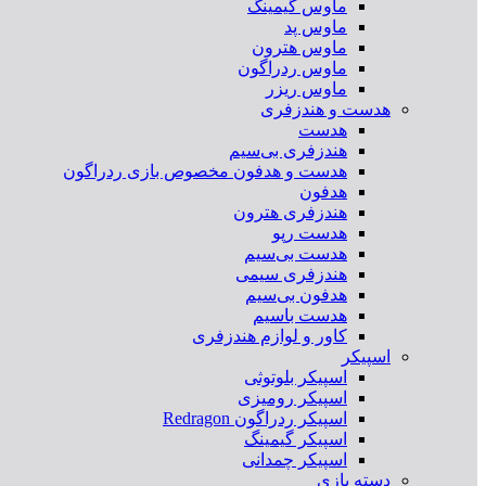
ماوس گیمینگ
ماوس پد
ماوس هترون
ماوس ردراگون
ماوس ریزر
هدست و هندزفری
هدست
هندزفری بی‌سیم
هدست و هدفون مخصوص بازی ردراگون
هدفون
هندزفری هترون
هدست رپو
هدست بی‌سیم
هندزفری سیمی
هدفون بی‌سیم
هدست باسیم
کاور و لوازم هندزفری
اسپیکر
اسپیکر بلوتوثی
اسپیکر رومیزی
اسپیکر ردراگون Redragon
اسپیکر گیمینگ
اسپیکر چمدانی
دسته بازی