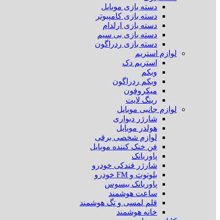
دسته بازی موبایل
دسته بازی کامپیوتر
دسته بازی ارلدام
دسته بازی بی سیم
دسته بازی ردراگون
لوازم استریم
استریم دک
وبکم
وبکم ردراگون
میکروفون
رینگ لایت
لوازم جانبی موبایل
شارژر دیواری
هولدر موبایل
لوازم شخصی برقی
فن خنک کننده موبایل
پاوربانک
شارژر فندکی خودرو
بلوتوث و FM خودرو
پاوربانک بیسوس
ساعت هوشمند
قلم لمسی و تگ هوشمند
خانه هوشمند