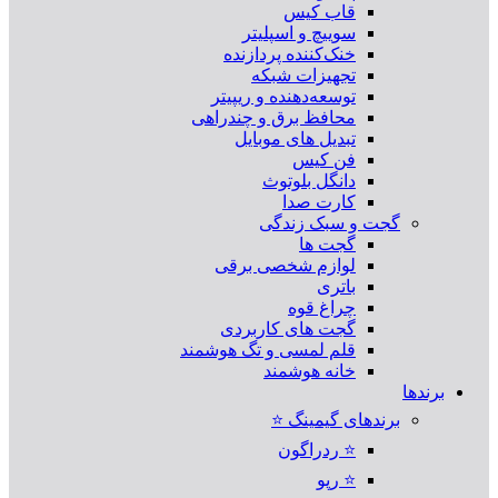
قاب کیس
سوییچ و اسپلیتر
خنک‌کننده پردازنده
تجهیزات شبکه
توسعه‌دهنده و ریپیتر
محافظ برق و چندراهی
تبدیل های موبایل
فن کیس
دانگل بلوتوث
کارت صدا
گجت و سبک زندگی
گجت ها
لوازم شخصی برقی
باتری
چراغ قوه
گجت های کاربردی
قلم لمسی و تگ هوشمند
خانه هوشمند
برندها
برندهای گیمینگ ⭐
⭐ ردراگون
⭐ رپو