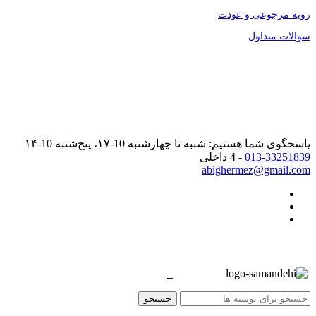
رویه مرجوعی و عودت
سوالات متداول
پاسخگوی شما هستیم: شنبه تا چهارشنبه 10-۱۷، پنج‌شنبه 10-۱۴
013-33251839
- 4 داخلی
abighermez@gmail.com
جستجو