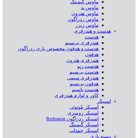
ماوس گیمینگ
ماوس پد
ماوس هترون
ماوس ردراگون
ماوس ریزر
هدست و هندزفری
هدست
هندزفری بی‌سیم
هدست و هدفون مخصوص بازی ردراگون
هدفون
هندزفری هترون
هدست رپو
هدست بی‌سیم
هندزفری سیمی
هدفون بی‌سیم
هدست باسیم
کاور و لوازم هندزفری
اسپیکر
اسپیکر بلوتوثی
اسپیکر رومیزی
اسپیکر ردراگون Redragon
اسپیکر گیمینگ
اسپیکر چمدانی
دسته بازی