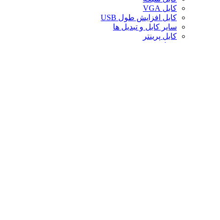
کابل VGA
کابل افزایش طول USB
سایر کابل و تبدیل ها
کابل پرینتر
تبدیل تصویر
کابل صدا
لوازم جانبی کامپیوتر
سایر لوازم جانبی کامپیوتر
کیف لپ تاپ
کیف ردراگون
حافظه
خنک‌کننده
صندلی گیمینگ
کارت حافظه
پایه و استند
قاب کیس
سوییچ و اسپلیتر
خنک‌کننده پردازنده
تجهیزات شبکه
توسعه‌دهنده و ریپیتر
محافظ برق و چندراهی
تبدیل های موبایل
فن کیس