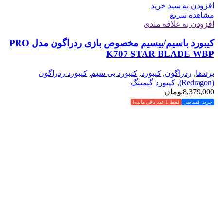
افزودن به سبد خرید
مشاهده سریع
افزودن به علاقه مندی
کیبورد باسیم/بیسیم مخصوص بازی ردراگون مدل PRO
K707 STAR BLADE WBP
برندها
,
ردراگون
,
کیبورد
,
کیبورد بی سیم
,
کیبورد ردراگون
(Redragon)
,
کیبورد گیمینگ
8,379,000
تومان
خرید اقساطی
فقط 1 عدد باقی مانده!