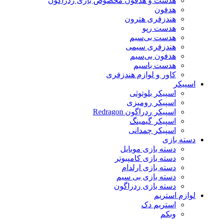
هدست و هدفون مخصوص بازی ردراگون
هدفون
هندزفری هترون
هدست رپو
هدست بی‌سیم
هندزفری سیمی
هدفون بی‌سیم
هدست باسیم
کاور و لوازم هندزفری
اسپیکر
اسپیکر بلوتوثی
اسپیکر رومیزی
اسپیکر ردراگون Redragon
اسپیکر گیمینگ
اسپیکر چمدانی
دسته بازی
دسته بازی موبایل
دسته بازی کامپیوتر
دسته بازی ارلدام
دسته بازی بی سیم
دسته بازی ردراگون
لوازم استریم
استریم دک
وبکم