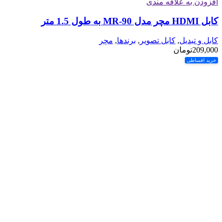
افزودن به علاقه مندی
کابل HDMI مچر مدل MR-90 به طول 1.5 متر
کابل و تبدیل
,
کابل تصویر
,
برندها
,
مچر
209,000
تومان
خرید اقساطی