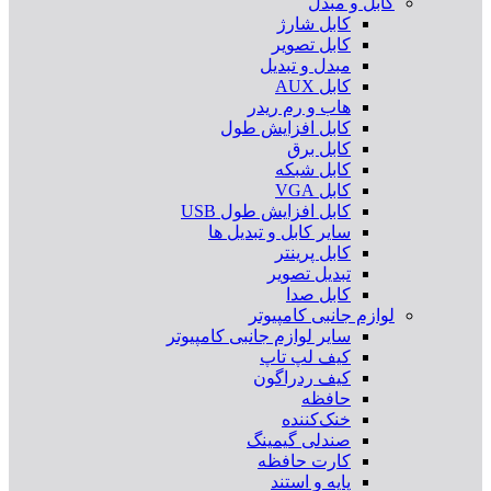
کابل و مبدل
کابل شارژ
کابل تصویر
مبدل و تبدیل
کابل AUX
هاب و رم ریدر
کابل افزایش طول
کابل برق
کابل شبکه
کابل VGA
کابل افزایش طول USB
سایر کابل و تبدیل ها
کابل پرینتر
تبدیل تصویر
کابل صدا
لوازم جانبی کامپیوتر
سایر لوازم جانبی کامپیوتر
کیف لپ تاپ
کیف ردراگون
حافظه
خنک‌کننده
صندلی گیمینگ
کارت حافظه
پایه و استند