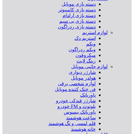
دسته بازی موبایل
دسته بازی کامپیوتر
دسته بازی ارلدام
دسته بازی بی سیم
دسته بازی ردراگون
لوازم استریم
استریم دک
وبکم
وبکم ردراگون
میکروفون
رینگ لایت
لوازم جانبی موبایل
شارژر دیواری
هولدر موبایل
لوازم شخصی برقی
فن خنک کننده موبایل
پاوربانک
شارژر فندکی خودرو
بلوتوث و FM خودرو
پاوربانک بیسوس
ساعت هوشمند
قلم لمسی و تگ هوشمند
خانه هوشمند