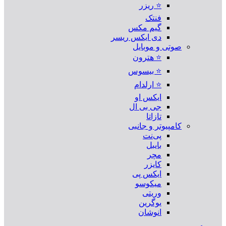
⭐ ریزر
فنتک
گیم مکس
دی ایکس ریسر
صوتی و موبایل
⭐ هترون
⭐ بیسوس
⭐ ارلدام
ایکس او
جی بی ال
تازاتا
کامپیوتر و جانبی
پی‌نت
بایبل
مچر
کایزر
ایکس پی
میکوسو
وریتی
یوگرین
انوشان