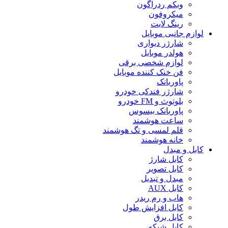
وبکم ردراگون
میکروفون
رینگ لایت
لوازم جانبی موبایل
شارژر دیواری
هولدر موبایل
لوازم شخصی برقی
فن خنک کننده موبایل
پاوربانک
شارژر فندکی خودرو
بلوتوث و FM خودرو
پاوربانک بیسوس
ساعت هوشمند
قلم لمسی و تگ هوشمند
خانه هوشمند
کابل و مبدل
کابل شارژ
کابل تصویر
مبدل و تبدیل
کابل AUX
هاب و رم ریدر
کابل افزایش طول
کابل برق
کابل شبکه