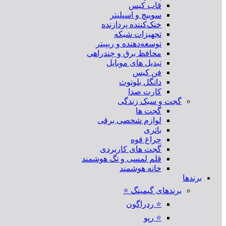
قاب کیس
سوییچ و اسپلیتر
خنک‌کننده پردازنده
تجهیزات شبکه
توسعه‌دهنده و ریپیتر
محافظ برق و چندراهی
تبدیل های موبایل
فن کیس
دانگل بلوتوث
کارت صدا
گجت و سبک زندگی
گجت ها
لوازم شخصی برقی
باتری
چراغ قوه
گجت های کاربردی
قلم لمسی و تگ هوشمند
خانه هوشمند
برندها
برندهای گیمینگ ⭐
⭐ ردراگون
⭐ رپو