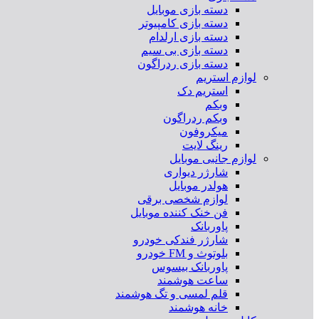
دسته بازی موبایل
دسته بازی کامپیوتر
دسته بازی ارلدام
دسته بازی بی سیم
دسته بازی ردراگون
لوازم استریم
استریم دک
وبکم
وبکم ردراگون
میکروفون
رینگ لایت
لوازم جانبی موبایل
شارژر دیواری
هولدر موبایل
لوازم شخصی برقی
فن خنک کننده موبایل
پاوربانک
شارژر فندکی خودرو
بلوتوث و FM خودرو
پاوربانک بیسوس
ساعت هوشمند
قلم لمسی و تگ هوشمند
خانه هوشمند