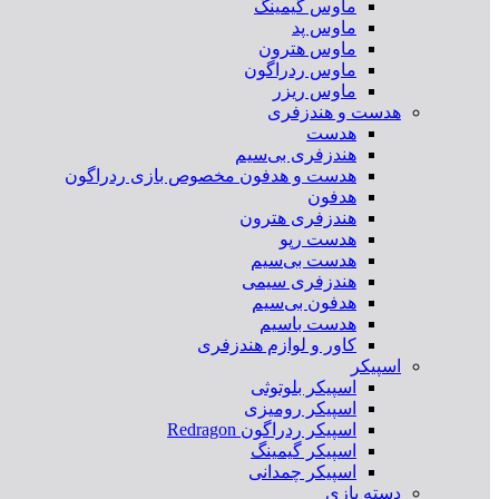
ماوس گیمینگ
ماوس پد
ماوس هترون
ماوس ردراگون
ماوس ریزر
هدست و هندزفری
هدست
هندزفری بی‌سیم
هدست و هدفون مخصوص بازی ردراگون
هدفون
هندزفری هترون
هدست رپو
هدست بی‌سیم
هندزفری سیمی
هدفون بی‌سیم
هدست باسیم
کاور و لوازم هندزفری
اسپیکر
اسپیکر بلوتوثی
اسپیکر رومیزی
اسپیکر ردراگون Redragon
اسپیکر گیمینگ
اسپیکر چمدانی
دسته بازی