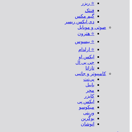
⭐ ریزر
فنتک
گیم مکس
دی ایکس ریسر
صوتی و موبایل
⭐ هترون
⭐ بیسوس
⭐ ارلدام
ایکس او
جی بی ال
تازاتا
کامپیوتر و جانبی
پی‌نت
بایبل
مچر
کایزر
ایکس پی
میکوسو
وریتی
یوگرین
انوشان