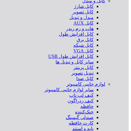
کابل و مبدل
کابل شارژ
کابل تصویر
مبدل و تبدیل
کابل AUX
هاب و رم ریدر
کابل افزایش طول
کابل برق
کابل شبکه
کابل VGA
کابل افزایش طول USB
سایر کابل و تبدیل ها
کابل پرینتر
تبدیل تصویر
کابل صدا
لوازم جانبی کامپیوتر
سایر لوازم جانبی کامپیوتر
کیف لپ تاپ
کیف ردراگون
حافظه
خنک‌کننده
صندلی گیمینگ
کارت حافظه
پایه و استند