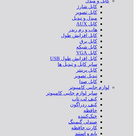
کابل و مبدل
کابل شارژ
کابل تصویر
مبدل و تبدیل
کابل AUX
هاب و رم ریدر
کابل افزایش طول
کابل برق
کابل شبکه
کابل VGA
کابل افزایش طول USB
سایر کابل و تبدیل ها
کابل پرینتر
تبدیل تصویر
کابل صدا
لوازم جانبی کامپیوتر
سایر لوازم جانبی کامپیوتر
کیف لپ تاپ
کیف ردراگون
حافظه
خنک‌کننده
صندلی گیمینگ
کارت حافظه
پایه و استند