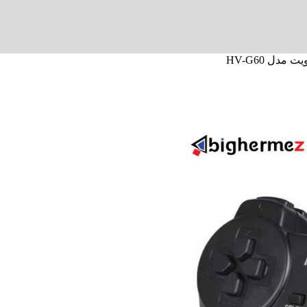
مدل HV-G60