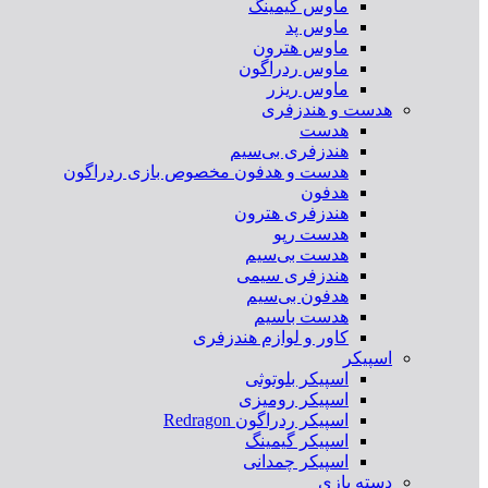
ماوس گیمینگ
ماوس پد
ماوس هترون
ماوس ردراگون
ماوس ریزر
هدست و هندزفری
هدست
هندزفری بی‌سیم
هدست و هدفون مخصوص بازی ردراگون
هدفون
هندزفری هترون
هدست رپو
هدست بی‌سیم
هندزفری سیمی
هدفون بی‌سیم
هدست باسیم
کاور و لوازم هندزفری
اسپیکر
اسپیکر بلوتوثی
اسپیکر رومیزی
اسپیکر ردراگون Redragon
اسپیکر گیمینگ
اسپیکر چمدانی
دسته بازی