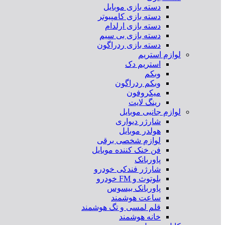
دسته بازی موبایل
دسته بازی کامپیوتر
دسته بازی ارلدام
دسته بازی بی سیم
دسته بازی ردراگون
لوازم استریم
استریم دک
وبکم
وبکم ردراگون
میکروفون
رینگ لایت
لوازم جانبی موبایل
شارژر دیواری
هولدر موبایل
لوازم شخصی برقی
فن خنک کننده موبایل
پاوربانک
شارژر فندکی خودرو
بلوتوث و FM خودرو
پاوربانک بیسوس
ساعت هوشمند
قلم لمسی و تگ هوشمند
خانه هوشمند