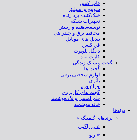
قاب کیس
سوییچ و اسپلیتر
خنک‌کننده پردازنده
تجهیزات شبکه
توسعه‌دهنده و ریپیتر
محافظ برق و چندراهی
تبدیل های موبایل
فن کیس
دانگل بلوتوث
کارت صدا
گجت و سبک زندگی
گجت ها
لوازم شخصی برقی
باتری
چراغ قوه
گجت های کاربردی
قلم لمسی و تگ هوشمند
خانه هوشمند
برندها
برندهای گیمینگ ⭐
⭐ ردراگون
⭐ رپو