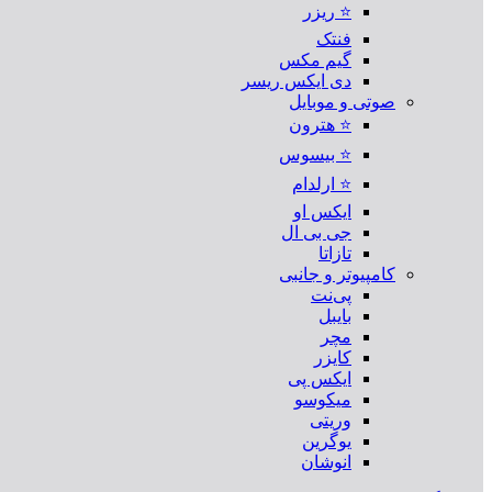
⭐ ریزر
فنتک
گیم مکس
دی ایکس ریسر
صوتی و موبایل
⭐ هترون
⭐ بیسوس
⭐ ارلدام
ایکس او
جی بی ال
تازاتا
کامپیوتر و جانبی
پی‌نت
بایبل
مچر
کایزر
ایکس پی
میکوسو
وریتی
یوگرین
انوشان