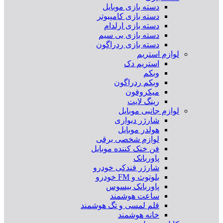
دسته بازی موبایل
دسته بازی کامپیوتر
دسته بازی ارلدام
دسته بازی بی سیم
دسته بازی ردراگون
لوازم استریم
استریم دک
وبکم
وبکم ردراگون
میکروفون
رینگ لایت
لوازم جانبی موبایل
شارژر دیواری
هولدر موبایل
لوازم شخصی برقی
فن خنک کننده موبایل
پاوربانک
شارژر فندکی خودرو
بلوتوث و FM خودرو
پاوربانک بیسوس
ساعت هوشمند
قلم لمسی و تگ هوشمند
خانه هوشمند