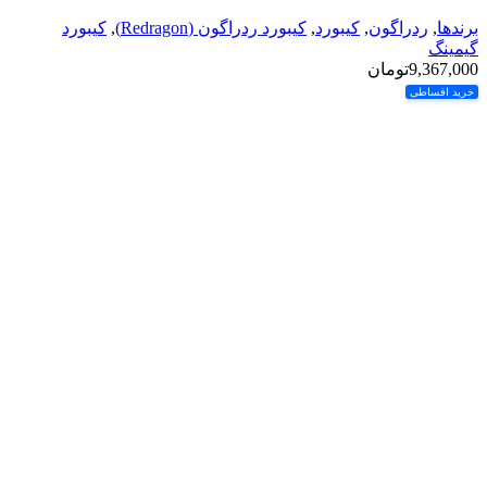
برندها
,
ردراگون
,
کیبورد
,
کیبورد ردراگون (Redragon)
,
کیبورد
گیمینگ
9,367,000
تومان
خرید اقساطی