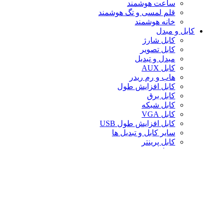
ساعت هوشمند
قلم لمسی و تگ هوشمند
خانه هوشمند
کابل و مبدل
کابل شارژ
کابل تصویر
مبدل و تبدیل
کابل AUX
هاب و رم ریدر
کابل افزایش طول
کابل برق
کابل شبکه
کابل VGA
کابل افزایش طول USB
سایر کابل و تبدیل ها
کابل پرینتر
تبدیل تصویر
کابل صدا
لوازم جانبی کامپیوتر
سایر لوازم جانبی کامپیوتر
کیف لپ تاپ
کیف ردراگون
حافظه
خنک‌کننده