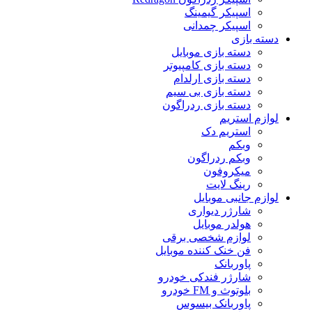
اسپیکر گیمینگ
اسپیکر چمدانی
دسته بازی
دسته بازی موبایل
دسته بازی کامپیوتر
دسته بازی ارلدام
دسته بازی بی سیم
دسته بازی ردراگون
لوازم استریم
استریم دک
وبکم
وبکم ردراگون
میکروفون
رینگ لایت
لوازم جانبی موبایل
شارژر دیواری
هولدر موبایل
لوازم شخصی برقی
فن خنک کننده موبایل
پاوربانک
شارژر فندکی خودرو
بلوتوث و FM خودرو
پاوربانک بیسوس