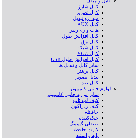
کابل و مبدل
کابل شارژ
کابل تصویر
مبدل و تبدیل
کابل AUX
هاب و رم ریدر
کابل افزایش طول
کابل برق
کابل شبکه
کابل VGA
کابل افزایش طول USB
سایر کابل و تبدیل ها
کابل پرینتر
تبدیل تصویر
کابل صدا
لوازم جانبی کامپیوتر
سایر لوازم جانبی کامپیوتر
کیف لپ تاپ
کیف ردراگون
حافظه
خنک‌کننده
صندلی گیمینگ
کارت حافظه
پایه و استند