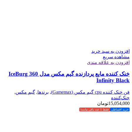
افزودن به سبد خرید
مشاهده سریع
افزودن به علاقه مندی
خنک کننده مایع پردازنده گیم مکس مدل IceBurg 360
Infinity Black
فن خنک کننده cpu گیم مکس (Gamemax)
,
برندها
,
گیم مکس
,
خنک‌کننده
15,054,000
تومان
خرید اقساطی
فقط 1 عدد باقی مانده!