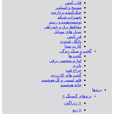
قاب کیس
سوییچ و اسپلیتر
خنک‌کننده پردازنده
تجهیزات شبکه
توسعه‌دهنده و ریپیتر
محافظ برق و چندراهی
تبدیل های موبایل
فن کیس
دانگل بلوتوث
کارت صدا
گجت و سبک زندگی
گجت ها
لوازم شخصی برقی
باتری
چراغ قوه
گجت های کاربردی
قلم لمسی و تگ هوشمند
خانه هوشمند
برندها
برندهای گیمینگ ⭐
⭐ ردراگون
⭐ رپو