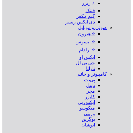
⭐ ریزر
فنتک
گیم مکس
دی ایکس ریسر
صوتی و موبایل
⭐ هترون
⭐ بیسوس
⭐ ارلدام
ایکس او
جی بی ال
تازاتا
کامپیوتر و جانبی
پی‌نت
بایبل
مچر
کایزر
ایکس پی
میکوسو
وریتی
یوگرین
انوشان