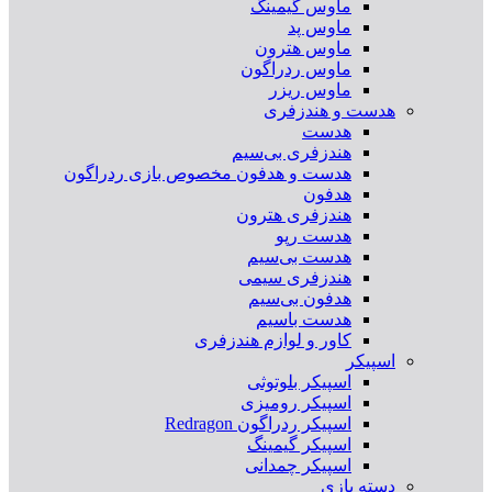
ماوس گیمینگ
ماوس پد
ماوس هترون
ماوس ردراگون
ماوس ریزر
هدست و هندزفری
هدست
هندزفری بی‌سیم
هدست و هدفون مخصوص بازی ردراگون
هدفون
هندزفری هترون
هدست رپو
هدست بی‌سیم
هندزفری سیمی
هدفون بی‌سیم
هدست باسیم
کاور و لوازم هندزفری
اسپیکر
اسپیکر بلوتوثی
اسپیکر رومیزی
اسپیکر ردراگون Redragon
اسپیکر گیمینگ
اسپیکر چمدانی
دسته بازی