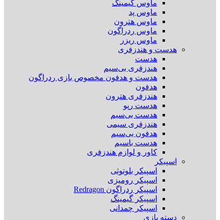
ماوس گیمینگ
ماوس پد
ماوس هترون
ماوس ردراگون
ماوس ریزر
هدست و هندزفری
هدست
هندزفری بی‌سیم
هدست و هدفون مخصوص بازی ردراگون
هدفون
هندزفری هترون
هدست رپو
هدست بی‌سیم
هندزفری سیمی
هدفون بی‌سیم
هدست باسیم
کاور و لوازم هندزفری
اسپیکر
اسپیکر بلوتوثی
اسپیکر رومیزی
اسپیکر ردراگون Redragon
اسپیکر گیمینگ
اسپیکر چمدانی
دسته بازی