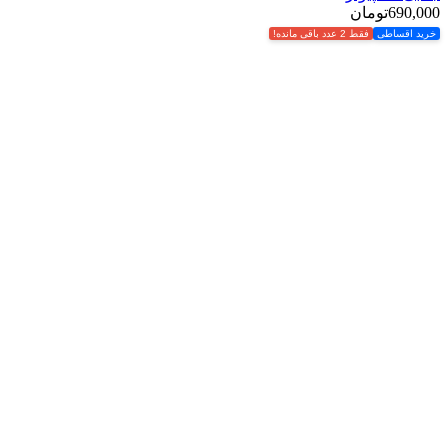
690,000
تومان
خرید اقساطی
فقط 2 عدد باقی مانده!