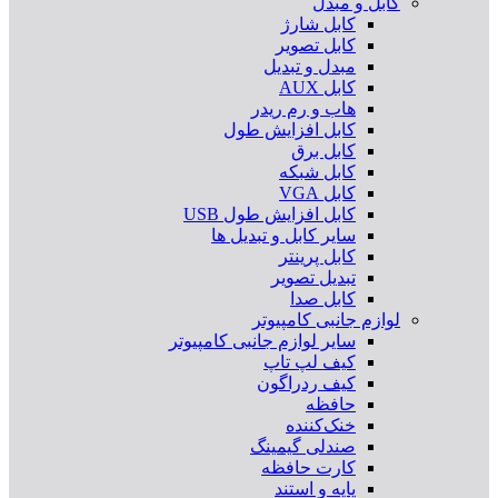
کابل و مبدل
کابل شارژ
کابل تصویر
مبدل و تبدیل
کابل AUX
هاب و رم ریدر
کابل افزایش طول
کابل برق
کابل شبکه
کابل VGA
کابل افزایش طول USB
سایر کابل و تبدیل ها
کابل پرینتر
تبدیل تصویر
کابل صدا
لوازم جانبی کامپیوتر
سایر لوازم جانبی کامپیوتر
کیف لپ تاپ
کیف ردراگون
حافظه
خنک‌کننده
صندلی گیمینگ
کارت حافظه
پایه و استند