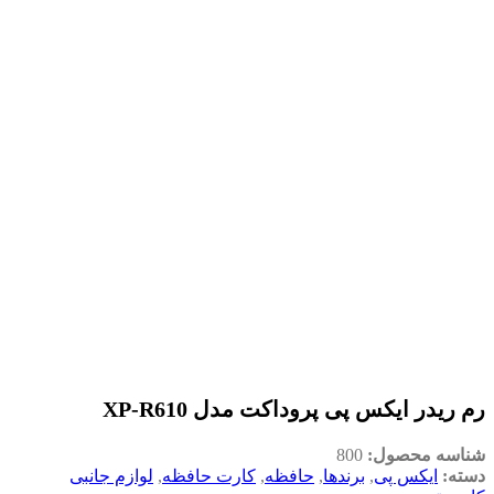
رم ریدر ایکس پی پروداکت مدل XP-R610
شناسه محصول:
800
دسته:
ایکس پی
,
برندها
,
حافظه
,
کارت حافظه
,
لوازم جانبی