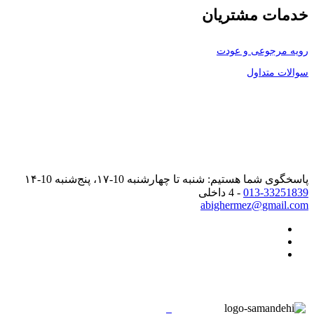
خدمات مشتریان
رویه مرجوعی و عودت
سوالات متداول
پاسخگوی شما هستیم: شنبه تا چهارشنبه 10-۱۷، پنج‌شنبه 10-۱۴
013-33251839
- 4 داخلی
abighermez@gmail.com