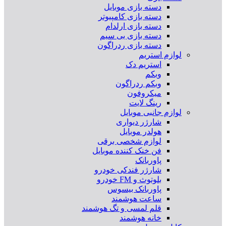
دسته بازی موبایل
دسته بازی کامپیوتر
دسته بازی ارلدام
دسته بازی بی سیم
دسته بازی ردراگون
لوازم استریم
استریم دک
وبکم
وبکم ردراگون
میکروفون
رینگ لایت
لوازم جانبی موبایل
شارژر دیواری
هولدر موبایل
لوازم شخصی برقی
فن خنک کننده موبایل
پاوربانک
شارژر فندکی خودرو
بلوتوث و FM خودرو
پاوربانک بیسوس
ساعت هوشمند
قلم لمسی و تگ هوشمند
خانه هوشمند