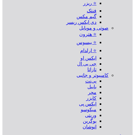
⭐ ریزر
فنتک
گیم مکس
دی ایکس ریسر
صوتی و موبایل
⭐ هترون
⭐ بیسوس
⭐ ارلدام
ایکس او
جی بی ال
تازاتا
کامپیوتر و جانبی
پی‌نت
بایبل
مچر
کایزر
ایکس پی
میکوسو
وریتی
یوگرین
انوشان