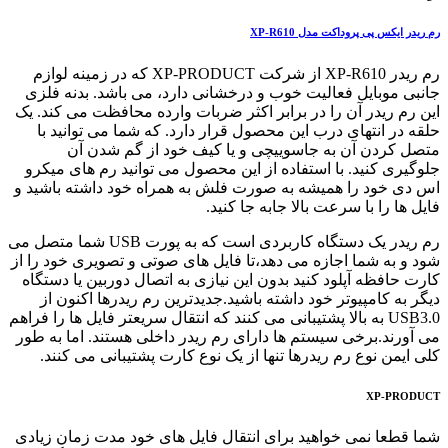
رم ریدر ایکس پی پروداکت مدل XP-R610
رم ریدر XP-R610 از شرکت XP-PRODUCT که در زمینه لوازم
جانبی موبایل فعالیت خوب و درخشانی دارد، می باشد. بدنه فلزی
این رم ریدر آن را در برابر اکثر ضربات وارده محافظت می کند. یک
حلقه در انتهای درب این محصول قرار دارد. که شما می توانید با
متصل کردن آن به جاسوییچی و یا کیف خود از گم شدن آن
جلوگیری کنید. با استفاده از این محصول می توانید رم های میکرو
اس دی خود را همیشه به صورت فلش به همراه خود داشته باشید و
فایل ها را با سرعت بالا جابه جا کنید.
رم ریدر یک دستگاه کاربردی است که به پورت USB شما متصل می
شود و به شما اجازه می دهد،تا فایل های صوتی و تصویری خود را از
کارت حافظه آپلود کنید بدون این نیازی به اتصال دوربین یا دستگاه
دیگر به کامپیوتر خود داشته باشید.جدیدترین رم ریدرها اکنون از
USB3.0 به بالا پشتیبانی می کنند که انتقال سریعتر فایل ها را فراهم
می آورند.برخی سیستم ها دارای رم ریدر داخلی هستند. اما به طور
کلی ایمن نوع رم ریدرها تنها از یک نوع کارت پشتیبانی می کنند.
XP-PRODUCT
شما قطعا نمی خواهید برای انتقال فایل های خود مدت زمان زیادی