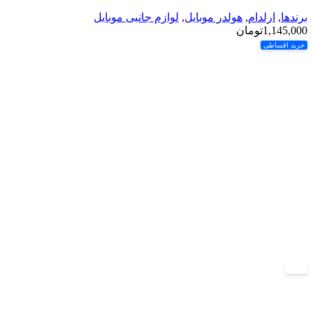
برندها
,
ارلدام
,
هولدر موبایل
,
لوازم جانبی موبایل
1,145,000
تومان
خرید اقساطی
-10%