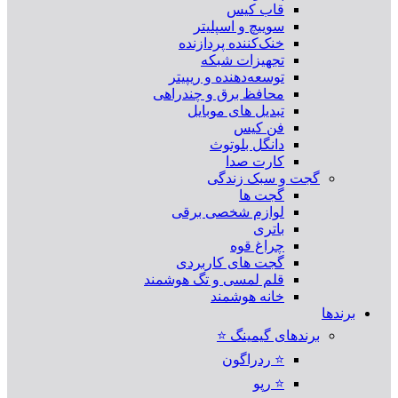
قاب کیس
سوییچ و اسپلیتر
خنک‌کننده پردازنده
تجهیزات شبکه
توسعه‌دهنده و ریپیتر
محافظ برق و چندراهی
تبدیل های موبایل
فن کیس
دانگل بلوتوث
کارت صدا
گجت و سبک زندگی
گجت ها
لوازم شخصی برقی
باتری
چراغ قوه
گجت های کاربردی
قلم لمسی و تگ هوشمند
خانه هوشمند
برندها
برندهای گیمینگ ⭐
⭐ ردراگون
⭐ رپو