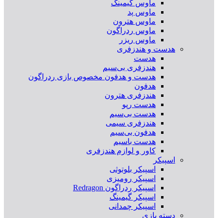
ماوس گیمینگ
ماوس پد
ماوس هترون
ماوس ردراگون
ماوس ریزر
هدست و هندزفری
هدست
هندزفری بی‌سیم
هدست و هدفون مخصوص بازی ردراگون
هدفون
هندزفری هترون
هدست رپو
هدست بی‌سیم
هندزفری سیمی
هدفون بی‌سیم
هدست باسیم
کاور و لوازم هندزفری
اسپیکر
اسپیکر بلوتوثی
اسپیکر رومیزی
اسپیکر ردراگون Redragon
اسپیکر گیمینگ
اسپیکر چمدانی
دسته بازی