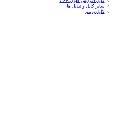
کابل افزایش طول USB
سایر کابل و تبدیل ها
کابل پرینتر
تبدیل تصویر
کابل صدا
لوازم جانبی کامپیوتر
سایر لوازم جانبی کامپیوتر
کیف لپ تاپ
کیف ردراگون
حافظه
خنک‌کننده
صندلی گیمینگ
کارت حافظه
پایه و استند
قاب کیس
سوییچ و اسپلیتر
خنک‌کننده پردازنده
تجهیزات شبکه
توسعه‌دهنده و ریپیتر
محافظ برق و چندراهی
تبدیل های موبایل
فن کیس
دانگل بلوتوث
کارت صدا