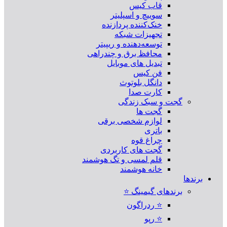
قاب کیس
سوییچ و اسپلیتر
خنک‌کننده پردازنده
تجهیزات شبکه
توسعه‌دهنده و ریپیتر
محافظ برق و چندراهی
تبدیل های موبایل
فن کیس
دانگل بلوتوث
کارت صدا
گجت و سبک زندگی
گجت ها
لوازم شخصی برقی
باتری
چراغ قوه
گجت های کاربردی
قلم لمسی و تگ هوشمند
خانه هوشمند
برندها
برندهای گیمینگ ⭐
⭐ ردراگون
⭐ رپو