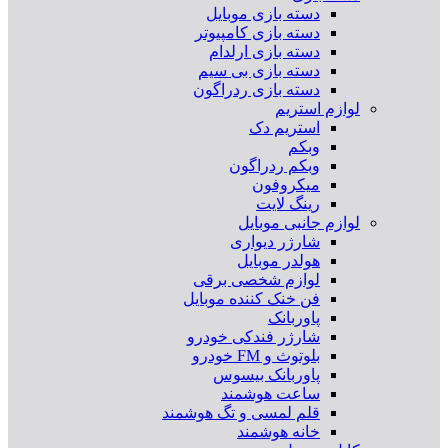
دسته بازی موبایل
دسته بازی کامپیوتر
دسته بازی ارلدام
دسته بازی بی سیم
دسته بازی ردراگون
لوازم استریم
استریم دک
وبکم
وبکم ردراگون
میکروفون
رینگ لایت
لوازم جانبی موبایل
شارژر دیواری
هولدر موبایل
لوازم شخصی برقی
فن خنک کننده موبایل
پاوربانک
شارژر فندکی خودرو
بلوتوث و FM خودرو
پاوربانک بیسوس
ساعت هوشمند
قلم لمسی و تگ هوشمند
خانه هوشمند