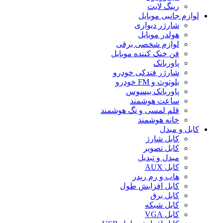
رینگ لایت
لوازم جانبی موبایل
شارژر دیواری
هولدر موبایل
لوازم شخصی برقی
فن خنک کننده موبایل
پاوربانک
شارژر فندکی خودرو
بلوتوث و FM خودرو
پاوربانک بیسوس
ساعت هوشمند
قلم لمسی و تگ هوشمند
خانه هوشمند
کابل و مبدل
کابل شارژ
کابل تصویر
مبدل و تبدیل
کابل AUX
هاب و رم ریدر
کابل افزایش طول
کابل برق
کابل شبکه
کابل VGA