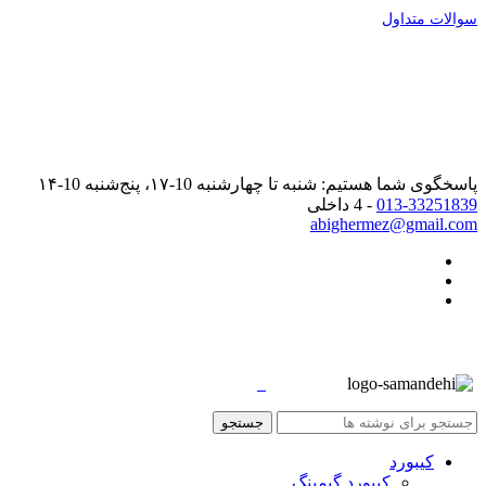
سوالات متداول
پاسخگوی شما هستیم: شنبه تا چهارشنبه 10-۱۷، پنج‌شنبه 10-۱۴
013-33251839
- 4 داخلی
abighermez@gmail.com
جستجو
کیبورد
کیبورد گیمینگ