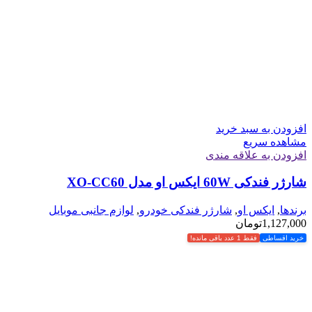
افزودن به سبد خرید
مشاهده سریع
افزودن به علاقه مندی
شارژر فندکی 60W ایکس او مدل XO-CC60
برندها
,
ایکس او
,
شارژر فندکی خودرو
,
لوازم جانبی موبایل
1,127,000
تومان
خرید اقساطی
فقط 1 عدد باقی مانده!