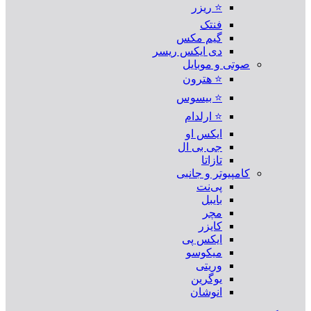
⭐ ریزر
فنتک
گیم مکس
دی ایکس ریسر
صوتی و موبایل
⭐ هترون
⭐ بیسوس
⭐ ارلدام
ایکس او
جی بی ال
تازاتا
کامپیوتر و جانبی
پی‌نت
بایبل
مچر
کایزر
ایکس پی
میکوسو
وریتی
یوگرین
انوشان