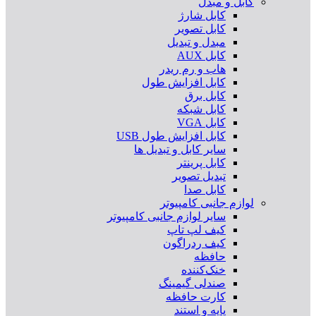
کابل و مبدل
کابل شارژ
کابل تصویر
مبدل و تبدیل
کابل AUX
هاب و رم ریدر
کابل افزایش طول
کابل برق
کابل شبکه
کابل VGA
کابل افزایش طول USB
سایر کابل و تبدیل ها
کابل پرینتر
تبدیل تصویر
کابل صدا
لوازم جانبی کامپیوتر
سایر لوازم جانبی کامپیوتر
کیف لپ تاپ
کیف ردراگون
حافظه
خنک‌کننده
صندلی گیمینگ
کارت حافظه
پایه و استند