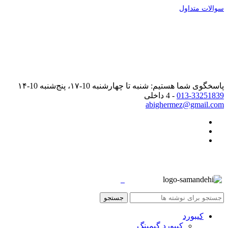
سوالات متداول
پاسخگوی شما هستیم: شنبه تا چهارشنبه 10-۱۷، پنج‌شنبه 10-۱۴
013-33251839
- 4 داخلی
abighermez@gmail.com
جستجو
کیبورد
کیبورد گیمینگ