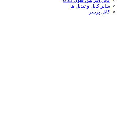
کابل افزایش طول USB
سایر کابل و تبدیل ها
کابل پرینتر
تبدیل تصویر
کابل صدا
لوازم جانبی کامپیوتر
سایر لوازم جانبی کامپیوتر
کیف لپ تاپ
کیف ردراگون
حافظه
خنک‌کننده
صندلی گیمینگ
کارت حافظه
پایه و استند
قاب کیس
سوییچ و اسپلیتر
خنک‌کننده پردازنده
تجهیزات شبکه
توسعه‌دهنده و ریپیتر
محافظ برق و چندراهی
تبدیل های موبایل
فن کیس
دانگل بلوتوث
کارت صدا