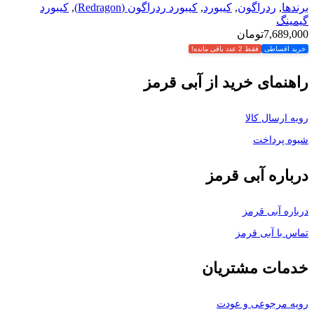
برندها
,
ردراگون
,
کیبورد
,
کیبورد ردراگون (Redragon)
,
کیبورد
گیمینگ
7,689,000
تومان
خرید اقساطی
فقط 2 عدد باقی مانده!
راهنمای خرید از آبی قرمز
رویه ارسال کالا
شیوه پرداخت
درباره آبی قرمز
درباره آبی قرمز
تماس با آبی قرمز
خدمات مشتریان
رویه مرجوعی و عودت