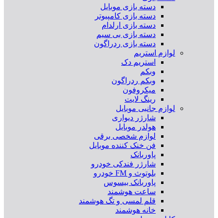
دسته بازی موبایل
دسته بازی کامپیوتر
دسته بازی ارلدام
دسته بازی بی سیم
دسته بازی ردراگون
لوازم استریم
استریم دک
وبکم
وبکم ردراگون
میکروفون
رینگ لایت
لوازم جانبی موبایل
شارژر دیواری
هولدر موبایل
لوازم شخصی برقی
فن خنک کننده موبایل
پاوربانک
شارژر فندکی خودرو
بلوتوث و FM خودرو
پاوربانک بیسوس
ساعت هوشمند
قلم لمسی و تگ هوشمند
خانه هوشمند