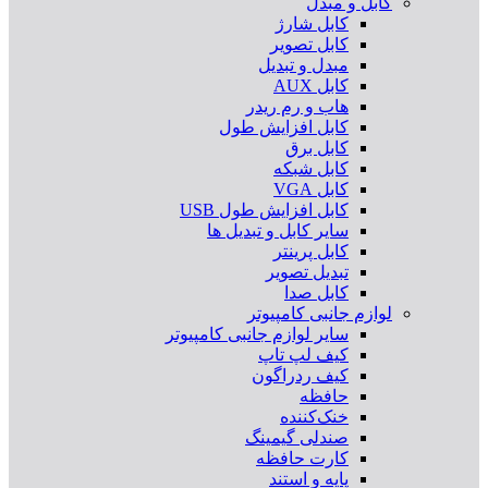
کابل و مبدل
کابل شارژ
کابل تصویر
مبدل و تبدیل
کابل AUX
هاب و رم ریدر
کابل افزایش طول
کابل برق
کابل شبکه
کابل VGA
کابل افزایش طول USB
سایر کابل و تبدیل ها
کابل پرینتر
تبدیل تصویر
کابل صدا
لوازم جانبی کامپیوتر
سایر لوازم جانبی کامپیوتر
کیف لپ تاپ
کیف ردراگون
حافظه
خنک‌کننده
صندلی گیمینگ
کارت حافظه
پایه و استند