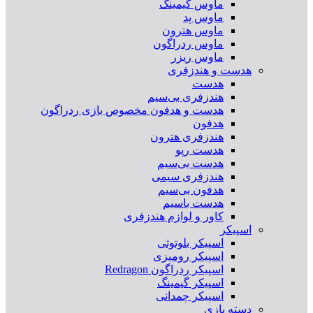
ماوس گیمینگ
ماوس پد
ماوس هترون
ماوس ردراگون
ماوس ریزر
هدست و هندزفری
هدست
هندزفری بی‌سیم
هدست و هدفون مخصوص بازی ردراگون
هدفون
هندزفری هترون
هدست رپو
هدست بی‌سیم
هندزفری سیمی
هدفون بی‌سیم
هدست باسیم
کاور و لوازم هندزفری
اسپیکر
اسپیکر بلوتوثی
اسپیکر رومیزی
اسپیکر ردراگون Redragon
اسپیکر گیمینگ
اسپیکر چمدانی
دسته بازی