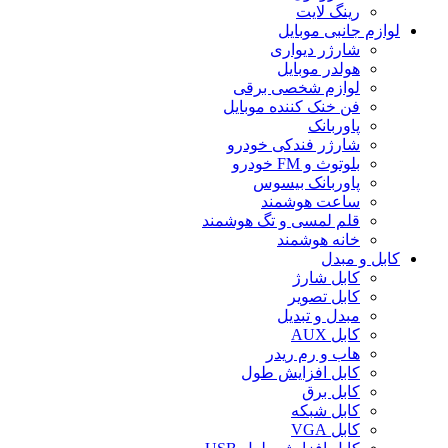
رینگ لایت
لوازم جانبی موبایل
شارژر دیواری
هولدر موبایل
لوازم شخصی برقی
فن خنک کننده موبایل
پاوربانک
شارژر فندکی خودرو
بلوتوث و FM خودرو
پاوربانک بیسوس
ساعت هوشمند
قلم لمسی و تگ هوشمند
خانه هوشمند
کابل و مبدل
کابل شارژ
کابل تصویر
مبدل و تبدیل
کابل AUX
هاب و رم ریدر
کابل افزایش طول
کابل برق
کابل شبکه
کابل VGA