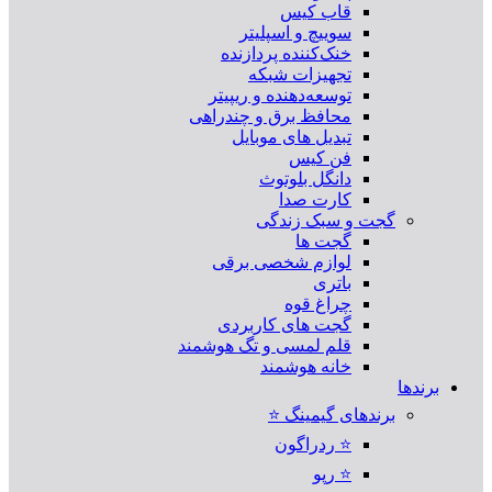
قاب کیس
سوییچ و اسپلیتر
خنک‌کننده پردازنده
تجهیزات شبکه
توسعه‌دهنده و ریپیتر
محافظ برق و چندراهی
تبدیل های موبایل
فن کیس
دانگل بلوتوث
کارت صدا
گجت و سبک زندگی
گجت ها
لوازم شخصی برقی
باتری
چراغ قوه
گجت های کاربردی
قلم لمسی و تگ هوشمند
خانه هوشمند
برندها
برندهای گیمینگ ⭐
⭐ ردراگون
⭐ رپو