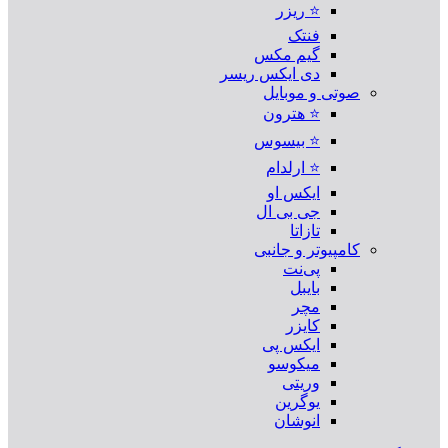
⭐ ریزر
فنتک
گیم مکس
دی ایکس ریسر
صوتی و موبایل
⭐ هترون
⭐ بیسوس
⭐ ارلدام
ایکس او
جی بی ال
تازاتا
کامپیوتر و جانبی
پی‌نت
بایبل
مچر
کایزر
ایکس پی
میکوسو
وریتی
یوگرین
انوشان