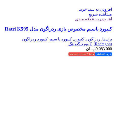
افزودن به سبد خرید
مشاهده سریع
افزودن به علاقه مندی
کیبورد باسیم مخصوص بازی ردراگون مدل Ratri K595
برندها
,
ردراگون
,
کیبورد
,
کیبورد با سیم
,
کیبورد ردراگون
(Redragon)
,
کیبورد گیمینگ
9,083,000
تومان
خرید اقساطی
فقط 2 عدد باقی مانده!