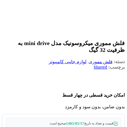
فلش مموری میکروسونیک مدل mini drive به
ظرفیت 32 گیگ
دسته:
فلش مموری
,
لوازم جانبی کامپیوتر
برچسب:
bluered
امکان خرید قسطی در چهار قسط
بدون ضامن، بدون سود و کارمزد
1405/05/17
قیمت و تعداد به تاریخ
صحیح است