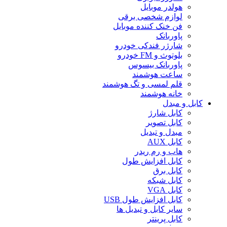
هولدر موبایل
لوازم شخصی برقی
فن خنک کننده موبایل
پاوربانک
شارژر فندکی خودرو
بلوتوث و FM خودرو
پاوربانک بیسوس
ساعت هوشمند
قلم لمسی و تگ هوشمند
خانه هوشمند
کابل و مبدل
کابل شارژ
کابل تصویر
مبدل و تبدیل
کابل AUX
هاب و رم ریدر
کابل افزایش طول
کابل برق
کابل شبکه
کابل VGA
کابل افزایش طول USB
سایر کابل و تبدیل ها
کابل پرینتر