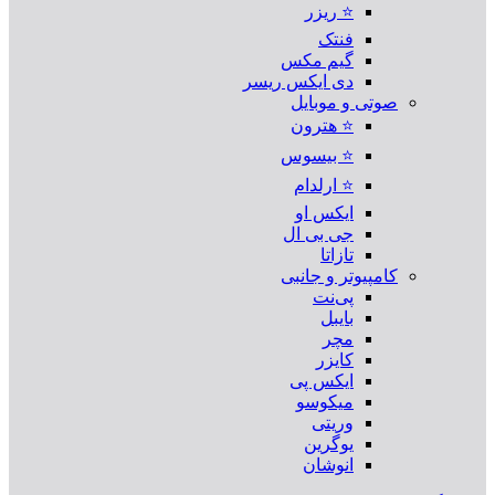
⭐ ریزر
فنتک
گیم مکس
دی ایکس ریسر
صوتی و موبایل
⭐ هترون
⭐ بیسوس
⭐ ارلدام
ایکس او
جی بی ال
تازاتا
کامپیوتر و جانبی
پی‌نت
بایبل
مچر
کایزر
ایکس پی
میکوسو
وریتی
یوگرین
انوشان