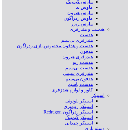
ماوس گیمینگ
ماوس پد
ماوس هترون
ماوس ردراگون
ماوس ریزر
هدست و هندزفری
هدست
هندزفری بی‌سیم
هدست و هدفون مخصوص بازی ردراگون
هدفون
هندزفری هترون
هدست رپو
هدست بی‌سیم
هندزفری سیمی
هدفون بی‌سیم
هدست باسیم
کاور و لوازم هندزفری
اسپیکر
اسپیکر بلوتوثی
اسپیکر رومیزی
اسپیکر ردراگون Redragon
اسپیکر گیمینگ
اسپیکر چمدانی
دسته بازی