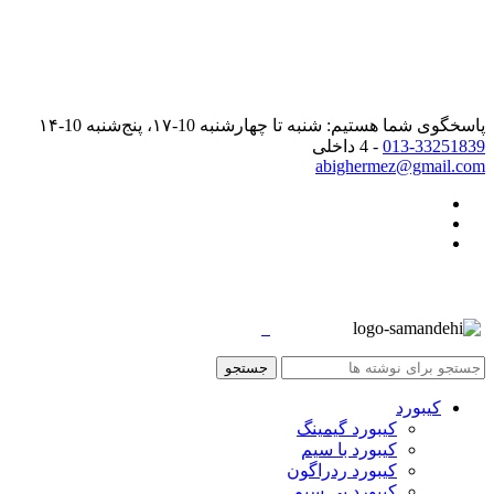
پاسخگوی شما هستیم: شنبه تا چهارشنبه 10-۱۷، پنج‌شنبه 10-۱۴
013-33251839
- 4 داخلی
abighermez@gmail.com
جستجو
کیبورد
کیبورد گیمینگ
کیبورد با سیم
کیبورد ردراگون
کیبورد بی سیم