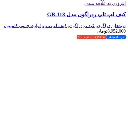
افزودن به علاقه مندی
کیف لپ تاپ ردراگون مدل GB-118
برندها
,
ردراگون
,
کیف ردراگون
,
کیف لپ تاپ
,
لوازم جانبی کامپیوتر
8,952,000
تومان
خرید اقساطی
فقط 2 عدد باقی مانده!