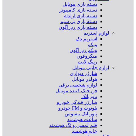
دسته بازی موبایل
دسته بازی کامپیوتر
دسته بازی ارلدام
دسته بازی بی سیم
دسته بازی ردراگون
لوازم استریم
استریم دک
وبکم
وبکم ردراگون
میکروفون
رینگ لایت
لوازم جانبی موبایل
شارژر دیواری
هولدر موبایل
لوازم شخصی برقی
فن خنک کننده موبایل
پاوربانک
شارژر فندکی خودرو
بلوتوث و FM خودرو
پاوربانک بیسوس
ساعت هوشمند
قلم لمسی و تگ هوشمند
خانه هوشمند