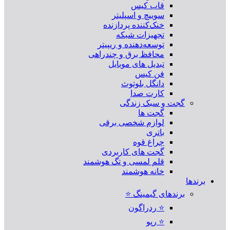
قاب کیس
سوییچ و اسپلیتر
خنک‌کننده پردازنده
تجهیزات شبکه
توسعه‌دهنده و ریپیتر
محافظ برق و چندراهی
تبدیل های موبایل
فن کیس
دانگل بلوتوث
کارت صدا
گجت و سبک زندگی
گجت ها
لوازم شخصی برقی
باتری
چراغ قوه
گجت های کاربردی
قلم لمسی و تگ هوشمند
خانه هوشمند
برندها
برندهای گیمینگ ⭐
⭐ ردراگون
⭐ رپو