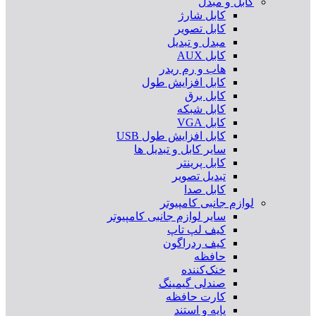
کابل و مبدل
کابل شارژ
کابل تصویر
مبدل و تبدیل
کابل AUX
هاب و رم ریدر
کابل افزایش طول
کابل برق
کابل شبکه
کابل VGA
کابل افزایش طول USB
سایر کابل و تبدیل ها
کابل پرینتر
تبدیل تصویر
کابل صدا
لوازم جانبی کامپیوتر
سایر لوازم جانبی کامپیوتر
کیف لپ تاپ
کیف ردراگون
حافظه
خنک‌کننده
صندلی گیمینگ
کارت حافظه
پایه و استند