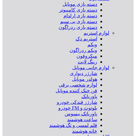
دسته بازی موبایل
دسته بازی کامپیوتر
دسته بازی ارلدام
دسته بازی بی سیم
دسته بازی ردراگون
لوازم استریم
استریم دک
وبکم
وبکم ردراگون
میکروفون
رینگ لایت
لوازم جانبی موبایل
شارژر دیواری
هولدر موبایل
لوازم شخصی برقی
فن خنک کننده موبایل
پاوربانک
شارژر فندکی خودرو
بلوتوث و FM خودرو
پاوربانک بیسوس
ساعت هوشمند
قلم لمسی و تگ هوشمند
خانه هوشمند