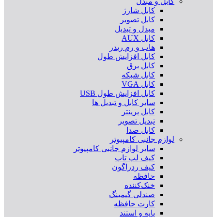
کابل و مبدل
کابل شارژ
کابل تصویر
مبدل و تبدیل
کابل AUX
هاب و رم ریدر
کابل افزایش طول
کابل برق
کابل شبکه
کابل VGA
کابل افزایش طول USB
سایر کابل و تبدیل ها
کابل پرینتر
تبدیل تصویر
کابل صدا
لوازم جانبی کامپیوتر
سایر لوازم جانبی کامپیوتر
کیف لپ تاپ
کیف ردراگون
حافظه
خنک‌کننده
صندلی گیمینگ
کارت حافظه
پایه و استند