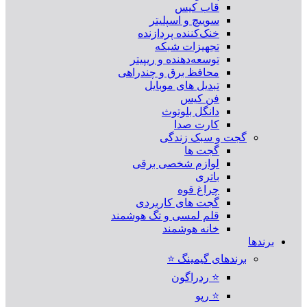
قاب کیس
سوییچ و اسپلیتر
خنک‌کننده پردازنده
تجهیزات شبکه
توسعه‌دهنده و ریپیتر
محافظ برق و چندراهی
تبدیل های موبایل
فن کیس
دانگل بلوتوث
کارت صدا
گجت و سبک زندگی
گجت ها
لوازم شخصی برقی
باتری
چراغ قوه
گجت های کاربردی
قلم لمسی و تگ هوشمند
خانه هوشمند
برندها
برندهای گیمینگ ⭐
⭐ ردراگون
⭐ رپو