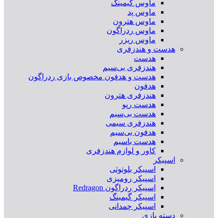
ماوس گیمینگ
ماوس پد
ماوس هترون
ماوس ردراگون
ماوس ریزر
هدست و هندزفری
هدست
هندزفری بی‌سیم
هدست و هدفون مخصوص بازی ردراگون
هدفون
هندزفری هترون
هدست رپو
هدست بی‌سیم
هندزفری سیمی
هدفون بی‌سیم
هدست باسیم
کاور و لوازم هندزفری
اسپیکر
اسپیکر بلوتوثی
اسپیکر رومیزی
اسپیکر ردراگون Redragon
اسپیکر گیمینگ
اسپیکر چمدانی
دسته بازی