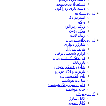
دسته بازی بی سیم
دسته بازی ردراگون
لوازم استریم
استریم دک
وبکم
وبکم ردراگون
میکروفون
رینگ لایت
لوازم جانبی موبایل
شارژر دیواری
هولدر موبایل
لوازم شخصی برقی
فن خنک کننده موبایل
پاوربانک
شارژر فندکی خودرو
بلوتوث و FM خودرو
پاوربانک بیسوس
ساعت هوشمند
قلم لمسی و تگ هوشمند
خانه هوشمند
کابل و مبدل
کابل شارژ
کابل تصویر