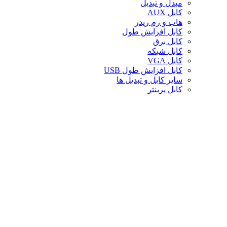
مبدل و تبدیل
کابل AUX
هاب و رم ریدر
کابل افزایش طول
کابل برق
کابل شبکه
کابل VGA
کابل افزایش طول USB
سایر کابل و تبدیل ها
کابل پرینتر
تبدیل تصویر
کابل صدا
لوازم جانبی کامپیوتر
سایر لوازم جانبی کامپیوتر
کیف لپ تاپ
کیف ردراگون
حافظه
خنک‌کننده
صندلی گیمینگ
کارت حافظه
پایه و استند
قاب کیس
سوییچ و اسپلیتر
خنک‌کننده پردازنده