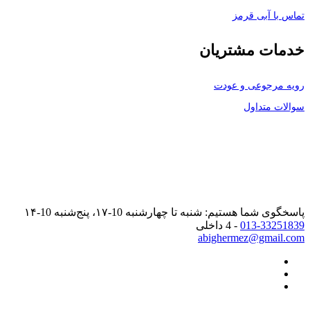
تماس با آبی قرمز
خدمات مشتریان
رویه مرجوعی و عودت
سوالات متداول
پاسخگوی شما هستیم: شنبه تا چهارشنبه 10-۱۷، پنج‌شنبه 10-۱۴
013-33251839
- 4 داخلی
abighermez@gmail.com