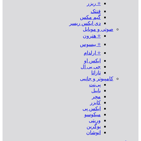
⭐ ریزر
فنتک
گیم مکس
دی ایکس ریسر
صوتی و موبایل
⭐ هترون
⭐ بیسوس
⭐ ارلدام
ایکس او
جی بی ال
تازاتا
کامپیوتر و جانبی
پی‌نت
بایبل
مچر
کایزر
ایکس پی
میکوسو
وریتی
یوگرین
انوشان