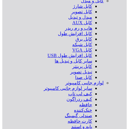
کابل و مبدل
کابل شارژ
کابل تصویر
مبدل و تبدیل
کابل AUX
هاب و رم ریدر
کابل افزایش طول
کابل برق
کابل شبکه
کابل VGA
کابل افزایش طول USB
سایر کابل و تبدیل ها
کابل پرینتر
تبدیل تصویر
کابل صدا
لوازم جانبی کامپیوتر
سایر لوازم جانبی کامپیوتر
کیف لپ تاپ
کیف ردراگون
حافظه
خنک‌کننده
صندلی گیمینگ
کارت حافظه
پایه و استند