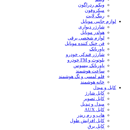
وبکم ردراگون
میکروفون
رینگ لایت
لوازم جانبی موبایل
شارژر دیواری
هولدر موبایل
لوازم شخصی برقی
فن خنک کننده موبایل
پاوربانک
شارژر فندکی خودرو
بلوتوث و FM خودرو
پاوربانک بیسوس
ساعت هوشمند
قلم لمسی و تگ هوشمند
خانه هوشمند
کابل و مبدل
کابل شارژ
کابل تصویر
مبدل و تبدیل
کابل AUX
هاب و رم ریدر
کابل افزایش طول
کابل برق