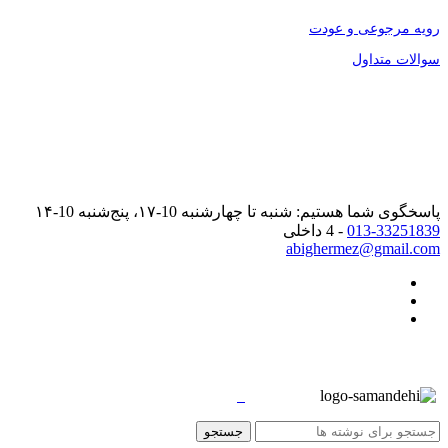
رویه مرجوعی و عودت
سوالات متداول
پاسخگوی شما هستیم: شنبه تا چهارشنبه 10-۱۷، پنج‌شنبه 10-۱۴
013-33251839
- 4 داخلی
abighermez@gmail.com
جستجو