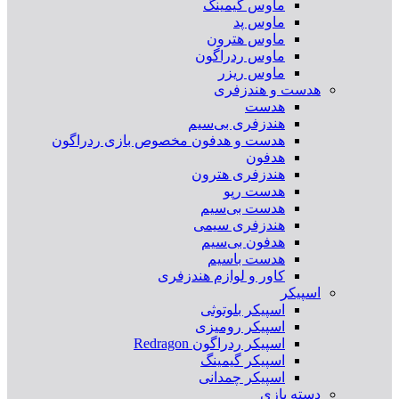
ماوس گیمینگ
ماوس پد
ماوس هترون
ماوس ردراگون
ماوس ریزر
هدست و هندزفری
هدست
هندزفری بی‌سیم
هدست و هدفون مخصوص بازی ردراگون
هدفون
هندزفری هترون
هدست رپو
هدست بی‌سیم
هندزفری سیمی
هدفون بی‌سیم
هدست باسیم
کاور و لوازم هندزفری
اسپیکر
اسپیکر بلوتوثی
اسپیکر رومیزی
اسپیکر ردراگون Redragon
اسپیکر گیمینگ
اسپیکر چمدانی
دسته بازی