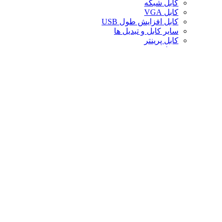
کابل شبکه
کابل VGA
کابل افزایش طول USB
سایر کابل و تبدیل ها
کابل پرینتر
تبدیل تصویر
کابل صدا
لوازم جانبی کامپیوتر
سایر لوازم جانبی کامپیوتر
کیف لپ تاپ
کیف ردراگون
حافظه
خنک‌کننده
صندلی گیمینگ
کارت حافظه
پایه و استند
قاب کیس
سوییچ و اسپلیتر
خنک‌کننده پردازنده
تجهیزات شبکه
توسعه‌دهنده و ریپیتر
محافظ برق و چندراهی
تبدیل های موبایل
فن کیس