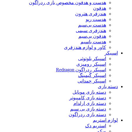
هدست و هدفون مخصوص بازی ردراگون
هدفون
هندزفری هترون
هدست رپو
هدست بی‌سیم
هندزفری سیمی
هدفون بی‌سیم
هدست باسیم
کاور و لوازم هندزفری
اسپیکر
اسپیکر بلوتوثی
اسپیکر رومیزی
اسپیکر ردراگون Redragon
اسپیکر گیمینگ
اسپیکر چمدانی
دسته بازی
دسته بازی موبایل
دسته بازی کامپیوتر
دسته بازی ارلدام
دسته بازی بی سیم
دسته بازی ردراگون
لوازم استریم
استریم دک
وبکم