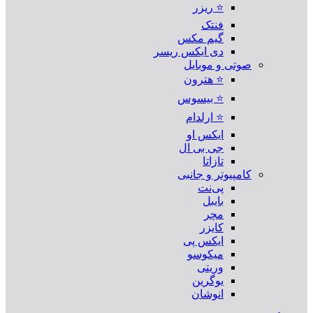
⭐ ریزر
فنتک
گیم مکس
دی ایکس ریسر
صوتی و موبایل
⭐ هترون
⭐ بیسوس
⭐ ارلدام
ایکس او
جی بی ال
تازاتا
کامپیوتر و جانبی
پی‌نت
بایبل
مچر
کایزر
ایکس پی
میکوسو
وریتی
یوگرین
انوشان