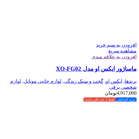
افزودن به سبد خرید
مشاهده سریع
افزودن به علاقه مندی
ماساژور ایکس او مدل XO-FG02
برندها
,
ایکس او
,
گجت و سبک زندگی
,
لوازم جانبی موبایل
,
لوازم
شخصی برقی
4,917,000
تومان
خرید اقساطی
فقط 2 عدد باقی مانده!