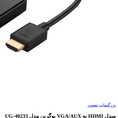
بزرگنمایی تصویر
مبدل HDMI به VGA/AUX یوگرین مدل UG-40233