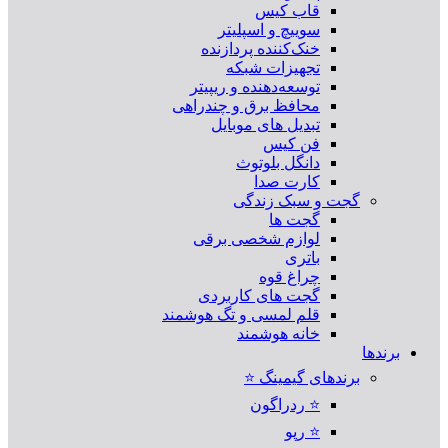
قاب کیس
سوییچ و اسپلیتر
خنک‌کننده پردازنده
تجهیزات شبکه
توسعه‌دهنده و ریپیتر
محافظ برق و چندراهی
تبدیل های موبایل
فن کیس
دانگل بلوتوث
کارت صدا
گجت و سبک زندگی
گجت ها
لوازم شخصی برقی
باتری
چراغ قوه
گجت های کاربردی
قلم لمسی و تگ هوشمند
خانه هوشمند
برندها
برندهای گیمینگ ⭐
⭐ ردراگون
⭐ رپو