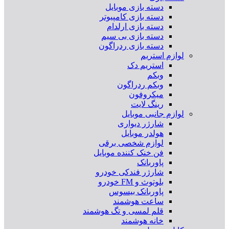
دسته بازی موبایل
دسته بازی کامپیوتر
دسته بازی ارلدام
دسته بازی بی سیم
دسته بازی ردراگون
لوازم استریم
استریم دک
وبکم
وبکم ردراگون
میکروفون
رینگ لایت
لوازم جانبی موبایل
شارژر دیواری
هولدر موبایل
لوازم شخصی برقی
فن خنک کننده موبایل
پاوربانک
شارژر فندکی خودرو
بلوتوث و FM خودرو
پاوربانک بیسوس
ساعت هوشمند
قلم لمسی و تگ هوشمند
خانه هوشمند