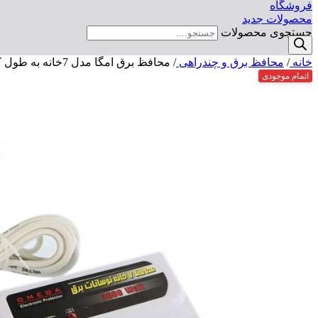
فروشگاه
محصولات جدید
جستجوی محصولات
خانه
/
محافظ برق و چندراهی
/
محافظ برق امگا مدل 7خانه به طول کابل 3 متر
اتمام موجودی