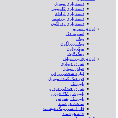
دسته بازی موبایل
دسته بازی کامپیوتر
دسته بازی ارلدام
دسته بازی بی سیم
دسته بازی ردراگون
لوازم استریم
استریم دک
وبکم
وبکم ردراگون
میکروفون
رینگ لایت
لوازم جانبی موبایل
شارژر دیواری
هولدر موبایل
لوازم شخصی برقی
فن خنک کننده موبایل
پاوربانک
شارژر فندکی خودرو
بلوتوث و FM خودرو
پاوربانک بیسوس
ساعت هوشمند
قلم لمسی و تگ هوشمند
خانه هوشمند