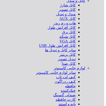
کابل و مبدل
کابل شارژ
کابل تصویر
مبدل و تبدیل
کابل AUX
هاب و رم ریدر
کابل افزایش طول
کابل برق
کابل شبکه
کابل VGA
کابل افزایش طول USB
سایر کابل و تبدیل ها
کابل پرینتر
تبدیل تصویر
کابل صدا
لوازم جانبی کامپیوتر
سایر لوازم جانبی کامپیوتر
کیف لپ تاپ
کیف ردراگون
حافظه
خنک‌کننده
صندلی گیمینگ
کارت حافظه
پایه و استند