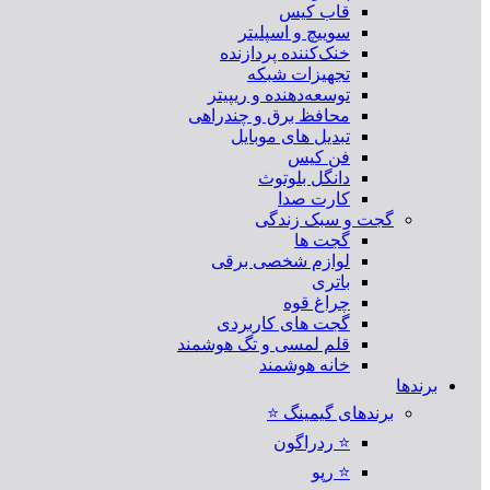
قاب کیس
سوییچ و اسپلیتر
خنک‌کننده پردازنده
تجهیزات شبکه
توسعه‌دهنده و ریپیتر
محافظ برق و چندراهی
تبدیل های موبایل
فن کیس
دانگل بلوتوث
کارت صدا
گجت و سبک زندگی
گجت ها
لوازم شخصی برقی
باتری
چراغ قوه
گجت های کاربردی
قلم لمسی و تگ هوشمند
خانه هوشمند
برندها
برندهای گیمینگ ⭐
⭐ ردراگون
⭐ رپو