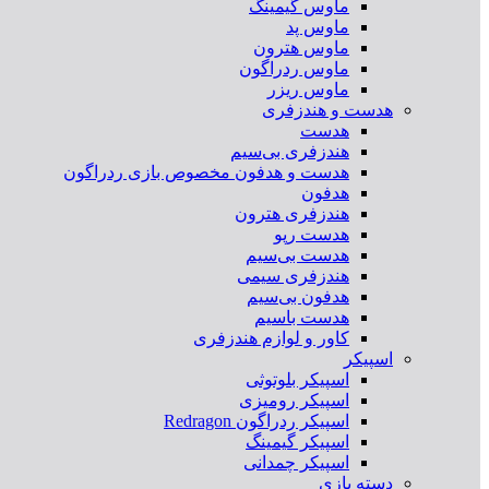
ماوس گیمینگ
ماوس پد
ماوس هترون
ماوس ردراگون
ماوس ریزر
هدست و هندزفری
هدست
هندزفری بی‌سیم
هدست و هدفون مخصوص بازی ردراگون
هدفون
هندزفری هترون
هدست رپو
هدست بی‌سیم
هندزفری سیمی
هدفون بی‌سیم
هدست باسیم
کاور و لوازم هندزفری
اسپیکر
اسپیکر بلوتوثی
اسپیکر رومیزی
اسپیکر ردراگون Redragon
اسپیکر گیمینگ
اسپیکر چمدانی
دسته بازی