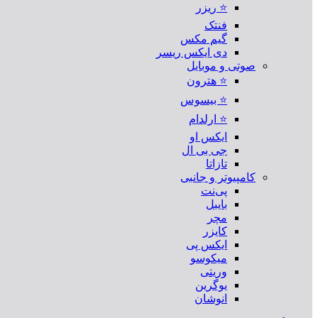
⭐ ریزر
فنتک
گیم مکس
دی ایکس ریسر
صوتی و موبایل
⭐ هترون
⭐ بیسوس
⭐ ارلدام
ایکس او
جی بی ال
تازاتا
کامپیوتر و جانبی
پی‌نت
بایبل
مچر
کایزر
ایکس پی
میکوسو
وریتی
یوگرین
انوشان