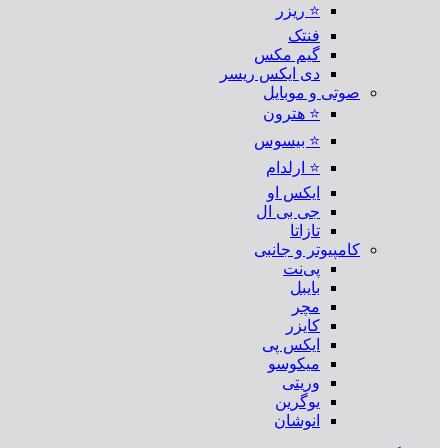
⭐ ریزر
فنتک
گیم مکس
دی ایکس ریسر
صوتی و موبایل
⭐ هترون
⭐ بیسوس
⭐ ارلدام
ایکس او
جی بی ال
تازاتا
کامپیوتر و جانبی
پی‌نت
بایبل
مچر
کایزر
ایکس پی
میکوسو
وریتی
یوگرین
انوشان