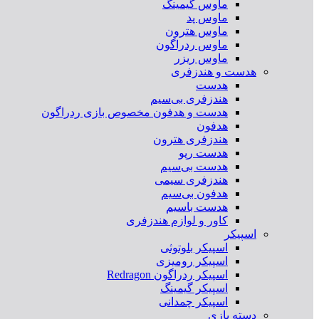
ماوس گیمینگ
ماوس پد
ماوس هترون
ماوس ردراگون
ماوس ریزر
هدست و هندزفری
هدست
هندزفری بی‌سیم
هدست و هدفون مخصوص بازی ردراگون
هدفون
هندزفری هترون
هدست رپو
هدست بی‌سیم
هندزفری سیمی
هدفون بی‌سیم
هدست باسیم
کاور و لوازم هندزفری
اسپیکر
اسپیکر بلوتوثی
اسپیکر رومیزی
اسپیکر ردراگون Redragon
اسپیکر گیمینگ
اسپیکر چمدانی
دسته بازی