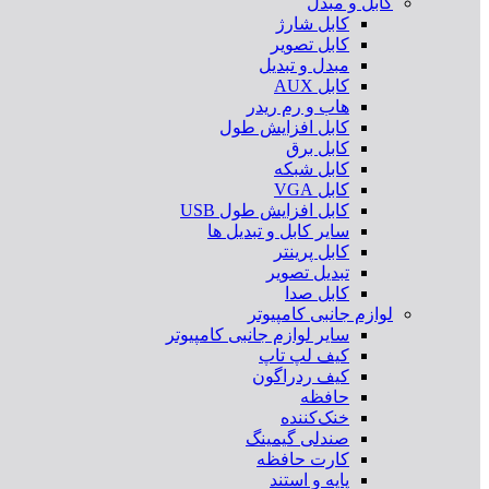
کابل و مبدل
کابل شارژ
کابل تصویر
مبدل و تبدیل
کابل AUX
هاب و رم ریدر
کابل افزایش طول
کابل برق
کابل شبکه
کابل VGA
کابل افزایش طول USB
سایر کابل و تبدیل ها
کابل پرینتر
تبدیل تصویر
کابل صدا
لوازم جانبی کامپیوتر
سایر لوازم جانبی کامپیوتر
کیف لپ تاپ
کیف ردراگون
حافظه
خنک‌کننده
صندلی گیمینگ
کارت حافظه
پایه و استند