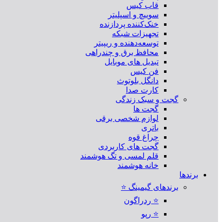
قاب کیس
سوییچ و اسپلیتر
خنک‌کننده پردازنده
تجهیزات شبکه
توسعه‌دهنده و ریپیتر
محافظ برق و چندراهی
تبدیل های موبایل
فن کیس
دانگل بلوتوث
کارت صدا
گجت و سبک زندگی
گجت ها
لوازم شخصی برقی
باتری
چراغ قوه
گجت های کاربردی
قلم لمسی و تگ هوشمند
خانه هوشمند
برندها
برندهای گیمینگ ⭐
⭐ ردراگون
⭐ رپو