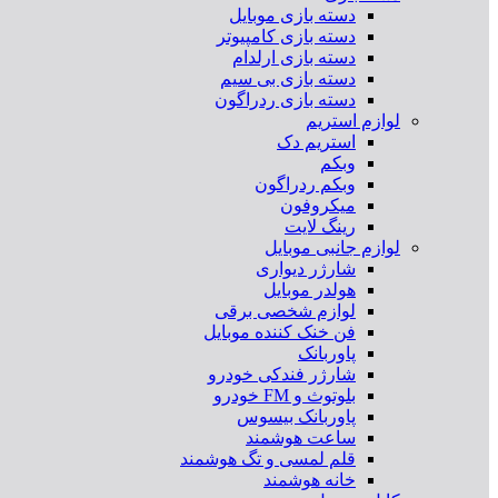
دسته بازی موبایل
دسته بازی کامپیوتر
دسته بازی ارلدام
دسته بازی بی سیم
دسته بازی ردراگون
لوازم استریم
استریم دک
وبکم
وبکم ردراگون
میکروفون
رینگ لایت
لوازم جانبی موبایل
شارژر دیواری
هولدر موبایل
لوازم شخصی برقی
فن خنک کننده موبایل
پاوربانک
شارژر فندکی خودرو
بلوتوث و FM خودرو
پاوربانک بیسوس
ساعت هوشمند
قلم لمسی و تگ هوشمند
خانه هوشمند