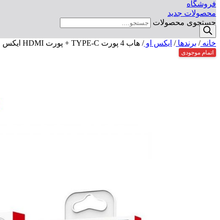
فروشگاه
محصولات جدید
جستجوی محصولات
خانه
/
برندها
/
ایکس او
/
هاب 4 پورت TYPE-C + پورت HDMI ایکس او مدل XO-HUB002
اتمام موجودی