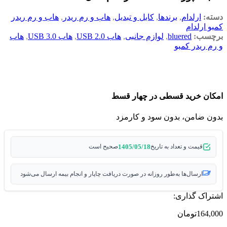
دسته:
ارلدام
,
برندها
,
کابل و تبدیل
,
هاب و رم ریدر
,
هاب و رم ریدر
کمبو ارلدام
برچسب:
bluered
,
لوازم جانبی
,
هاب USB 2.0
,
هاب USB 3.0
,
هاب
و رم ریدر کمبو
امکان خرید قسطی در چهار قسط
بدون ضامن، بدون سود و کارمزد
1405/05/18
قیمت و تعداد به تاریخ
صحیح است
ارسال‌ها به‌طور روزانه در صورت دریافت چاپار و انجام بیمه ارسال می‌شود
اشتراک گذاری:
164,000
تومان