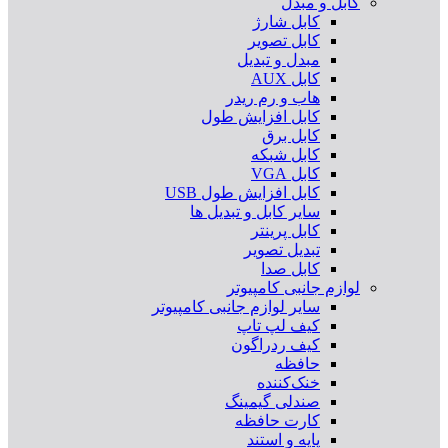
کابل و مبدل
کابل شارژ
کابل تصویر
مبدل و تبدیل
کابل AUX
هاب و رم ریدر
کابل افزایش طول
کابل برق
کابل شبکه
کابل VGA
کابل افزایش طول USB
سایر کابل و تبدیل ها
کابل پرینتر
تبدیل تصویر
کابل صدا
لوازم جانبی کامپیوتر
سایر لوازم جانبی کامپیوتر
کیف لپ تاپ
کیف ردراگون
حافظه
خنک‌کننده
صندلی گیمینگ
کارت حافظه
پایه و استند