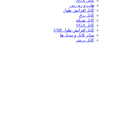
کابل AUX
هاب و رم ریدر
کابل افزایش طول
کابل برق
کابل شبکه
کابل VGA
کابل افزایش طول USB
سایر کابل و تبدیل ها
کابل پرینتر
تبدیل تصویر
کابل صدا
لوازم جانبی کامپیوتر
سایر لوازم جانبی کامپیوتر
کیف لپ تاپ
کیف ردراگون
حافظه
خنک‌کننده
صندلی گیمینگ
کارت حافظه
پایه و استند
قاب کیس
سوییچ و اسپلیتر
خنک‌کننده پردازنده
تجهیزات شبکه