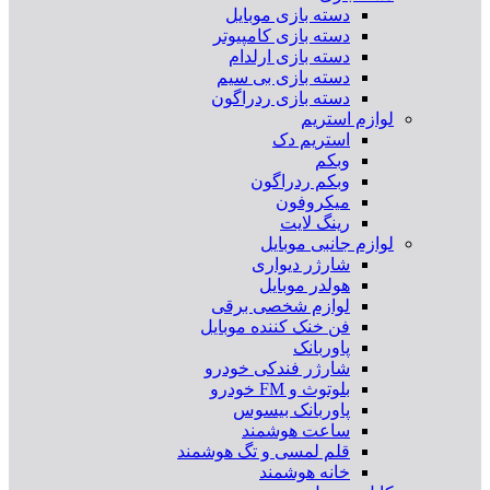
دسته بازی موبایل
دسته بازی کامپیوتر
دسته بازی ارلدام
دسته بازی بی سیم
دسته بازی ردراگون
لوازم استریم
استریم دک
وبکم
وبکم ردراگون
میکروفون
رینگ لایت
لوازم جانبی موبایل
شارژر دیواری
هولدر موبایل
لوازم شخصی برقی
فن خنک کننده موبایل
پاوربانک
شارژر فندکی خودرو
بلوتوث و FM خودرو
پاوربانک بیسوس
ساعت هوشمند
قلم لمسی و تگ هوشمند
خانه هوشمند