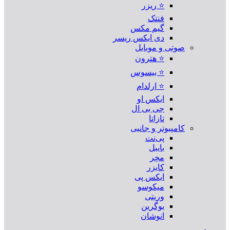
⭐ ریزر
فنتک
گیم مکس
دی ایکس ریسر
صوتی و موبایل
⭐ هترون
⭐ بیسوس
⭐ ارلدام
ایکس او
جی بی ال
تازاتا
کامپیوتر و جانبی
پی‌نت
بایبل
مچر
کایزر
ایکس پی
میکوسو
وریتی
یوگرین
انوشان