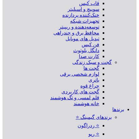
قاب کیس
سوییچ و اسپلیتر
خنک‌کننده پردازنده
تجهیزات شبکه
توسعه‌دهنده و ریپیتر
محافظ برق و چندراهی
تبدیل های موبایل
فن کیس
دانگل بلوتوث
کارت صدا
گجت و سبک زندگی
گجت ها
لوازم شخصی برقی
باتری
چراغ قوه
گجت های کاربردی
قلم لمسی و تگ هوشمند
خانه هوشمند
برندها
برندهای گیمینگ ⭐
⭐ ردراگون
⭐ رپو