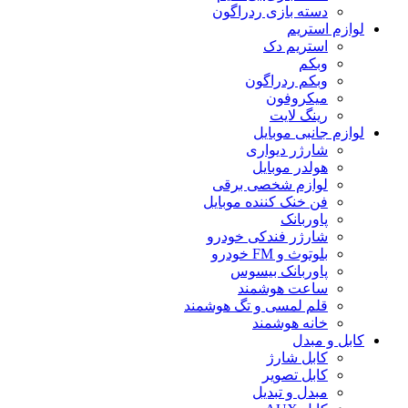
دسته بازی ردراگون
لوازم استریم
استریم دک
وبکم
وبکم ردراگون
میکروفون
رینگ لایت
لوازم جانبی موبایل
شارژر دیواری
هولدر موبایل
لوازم شخصی برقی
فن خنک کننده موبایل
پاوربانک
شارژر فندکی خودرو
بلوتوث و FM خودرو
پاوربانک بیسوس
ساعت هوشمند
قلم لمسی و تگ هوشمند
خانه هوشمند
کابل و مبدل
کابل شارژ
کابل تصویر
مبدل و تبدیل