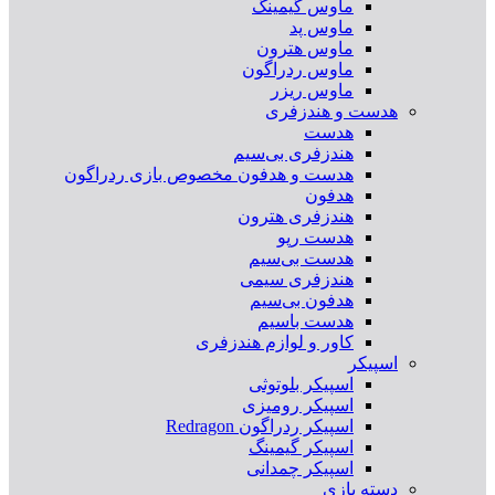
ماوس گیمینگ
ماوس پد
ماوس هترون
ماوس ردراگون
ماوس ریزر
هدست و هندزفری
هدست
هندزفری بی‌سیم
هدست و هدفون مخصوص بازی ردراگون
هدفون
هندزفری هترون
هدست رپو
هدست بی‌سیم
هندزفری سیمی
هدفون بی‌سیم
هدست باسیم
کاور و لوازم هندزفری
اسپیکر
اسپیکر بلوتوثی
اسپیکر رومیزی
اسپیکر ردراگون Redragon
اسپیکر گیمینگ
اسپیکر چمدانی
دسته بازی