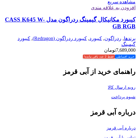
مشاهده سریع
افزودن به علاقه مندی
کیبورد مکانیکال گیمینگ ردراگون مدل CASS K645 W-
GB RGB
برندها
,
ردراگون
,
کیبورد
,
کیبورد ردراگون (Redragon)
,
کیبورد
گیمینگ
7,689,000
تومان
خرید اقساطی
فقط 2 عدد باقی مانده!
راهنمای خرید از آبی قرمز
رویه ارسال کالا
شیوه پرداخت
درباره آبی قرمز
درباره آبی قرمز
تماس با آبی قرمز