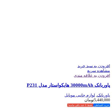
افزودن به سبد خرید
مشاهده سریع
افزودن به علاقه مندی
پاوربانک 30000mAh هایکواستار مدل P231
پاوربانک
,
لوازم جانبی موبایل
5,440,000
تومان
خرید اقساطی
فقط 1 عدد باقی مانده!