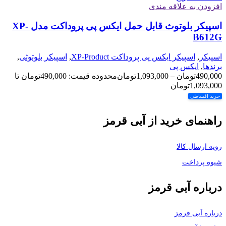
افزودن به علاقه مندی
اسپیکر بلوتوث قابل حمل ایکس پی پروداکت مدل XP-
B612G
اسپیکر
,
اسپیکر ایکس پی پروداکت XP-Product
,
اسپیکر بلوتوثی
,
برندها
,
ایکس پی
490,000
تومان
–
1,093,000
تومان
محدوده قیمت: 490,000تومان تا
1,093,000تومان
خرید اقساطی
راهنمای خرید از آبی قرمز
رویه ارسال کالا
شیوه پرداخت
درباره آبی قرمز
درباره آبی قرمز