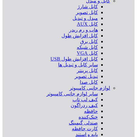
کابل و مبدل
کابل شارژ
کابل تصویر
مبدل و تبدیل
کابل AUX
هاب و رم ریدر
کابل افزایش طول
کابل برق
کابل شبکه
کابل VGA
کابل افزایش طول USB
سایر کابل و تبدیل ها
کابل پرینتر
تبدیل تصویر
کابل صدا
لوازم جانبی کامپیوتر
سایر لوازم جانبی کامپیوتر
کیف لپ تاپ
کیف ردراگون
حافظه
خنک‌کننده
صندلی گیمینگ
کارت حافظه
پایه و استند