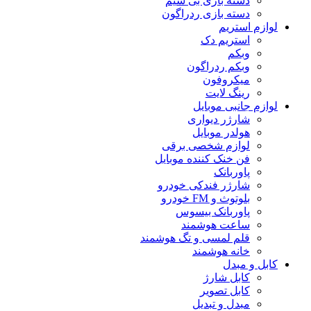
دسته بازی بی سیم
دسته بازی ردراگون
لوازم استریم
استریم دک
وبکم
وبکم ردراگون
میکروفون
رینگ لایت
لوازم جانبی موبایل
شارژر دیواری
هولدر موبایل
لوازم شخصی برقی
فن خنک کننده موبایل
پاوربانک
شارژر فندکی خودرو
بلوتوث و FM خودرو
پاوربانک بیسوس
ساعت هوشمند
قلم لمسی و تگ هوشمند
خانه هوشمند
کابل و مبدل
کابل شارژ
کابل تصویر
مبدل و تبدیل