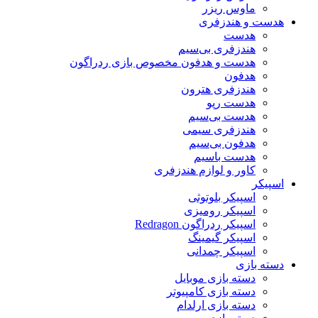
ماوس ریزر
هدست و هندزفری
هدست
هندزفری بی‌سیم
هدست و هدفون مخصوص بازی ردراگون
هدفون
هندزفری هترون
هدست رپو
هدست بی‌سیم
هندزفری سیمی
هدفون بی‌سیم
هدست باسیم
کاور و لوازم هندزفری
اسپیکر
اسپیکر بلوتوثی
اسپیکر رومیزی
اسپیکر ردراگون Redragon
اسپیکر گیمینگ
اسپیکر چمدانی
دسته بازی
دسته بازی موبایل
دسته بازی کامپیوتر
دسته بازی ارلدام