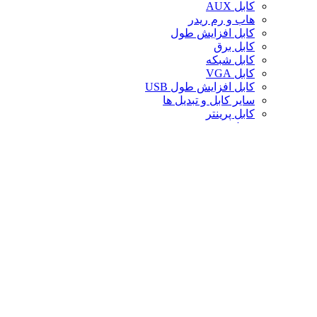
کابل AUX
هاب و رم ریدر
کابل افزایش طول
کابل برق
کابل شبکه
کابل VGA
کابل افزایش طول USB
سایر کابل و تبدیل ها
کابل پرینتر
تبدیل تصویر
کابل صدا
لوازم جانبی کامپیوتر
سایر لوازم جانبی کامپیوتر
کیف لپ تاپ
کیف ردراگون
حافظه
خنک‌کننده
صندلی گیمینگ
کارت حافظه
پایه و استند
قاب کیس
سوییچ و اسپلیتر
خنک‌کننده پردازنده
تجهیزات شبکه