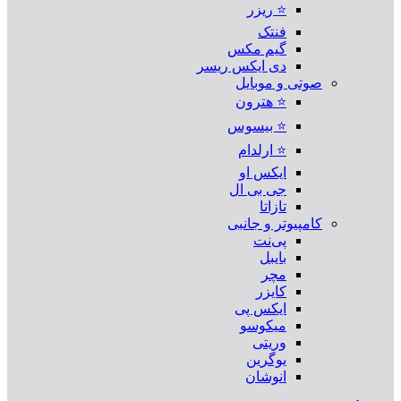
⭐ ریزر
فنتک
گیم مکس
دی ایکس ریسر
صوتی و موبایل
⭐ هترون
⭐ بیسوس
⭐ ارلدام
ایکس او
جی بی ال
تازاتا
کامپیوتر و جانبی
پی‌نت
بایبل
مچر
کایزر
ایکس پی
میکوسو
وریتی
یوگرین
انوشان