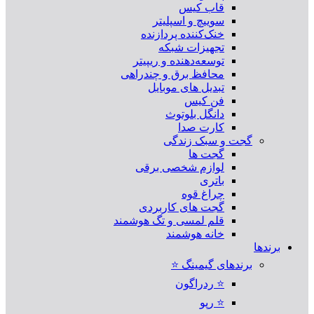
قاب کیس
سوییچ و اسپلیتر
خنک‌کننده پردازنده
تجهیزات شبکه
توسعه‌دهنده و ریپیتر
محافظ برق و چندراهی
تبدیل های موبایل
فن کیس
دانگل بلوتوث
کارت صدا
گجت و سبک زندگی
گجت ها
لوازم شخصی برقی
باتری
چراغ قوه
گجت های کاربردی
قلم لمسی و تگ هوشمند
خانه هوشمند
برندها
برندهای گیمینگ ⭐
⭐ ردراگون
⭐ رپو