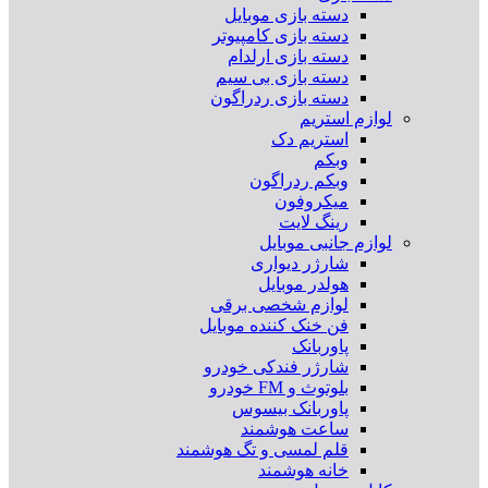
دسته بازی موبایل
دسته بازی کامپیوتر
دسته بازی ارلدام
دسته بازی بی سیم
دسته بازی ردراگون
لوازم استریم
استریم دک
وبکم
وبکم ردراگون
میکروفون
رینگ لایت
لوازم جانبی موبایل
شارژر دیواری
هولدر موبایل
لوازم شخصی برقی
فن خنک کننده موبایل
پاوربانک
شارژر فندکی خودرو
بلوتوث و FM خودرو
پاوربانک بیسوس
ساعت هوشمند
قلم لمسی و تگ هوشمند
خانه هوشمند