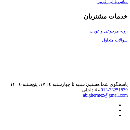
تماس با آبی قرمز
خدمات مشتریان
رویه مرجوعی و عودت
سوالات متداول
پاسخگوی شما هستیم: شنبه تا چهارشنبه 10-۱۷، پنج‌شنبه 10-۱۴
013-33251839
- 4 داخلی
abighermez@gmail.com