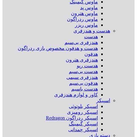
ماوس گیمینگ
ماوس پد
ماوس هترون
ماوس ردراگون
ماوس ریزر
هدست و هندزفری
هدست
هندزفری بی‌سیم
هدست و هدفون مخصوص بازی ردراگون
هدفون
هندزفری هترون
هدست رپو
هدست بی‌سیم
هندزفری سیمی
هدفون بی‌سیم
هدست باسیم
کاور و لوازم هندزفری
اسپیکر
اسپیکر بلوتوثی
اسپیکر رومیزی
اسپیکر ردراگون Redragon
اسپیکر گیمینگ
اسپیکر چمدانی
دسته بازی