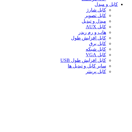
کابل و مبدل
کابل شارژ
کابل تصویر
مبدل و تبدیل
کابل AUX
هاب و رم ریدر
کابل افزایش طول
کابل برق
کابل شبکه
کابل VGA
کابل افزایش طول USB
سایر کابل و تبدیل ها
کابل پرینتر
تبدیل تصویر
کابل صدا
لوازم جانبی کامپیوتر
سایر لوازم جانبی کامپیوتر
کیف لپ تاپ
کیف ردراگون
حافظه
خنک‌کننده
صندلی گیمینگ
کارت حافظه