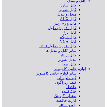
کابل و مبدل
کابل شارژ
کابل تصویر
مبدل و تبدیل
کابل AUX
هاب و رم ریدر
کابل افزایش طول
کابل برق
کابل شبکه
کابل VGA
کابل افزایش طول USB
سایر کابل و تبدیل ها
کابل پرینتر
تبدیل تصویر
کابل صدا
لوازم جانبی کامپیوتر
سایر لوازم جانبی کامپیوتر
کیف لپ تاپ
کیف ردراگون
حافظه
خنک‌کننده
صندلی گیمینگ
کارت حافظه
پایه و استند