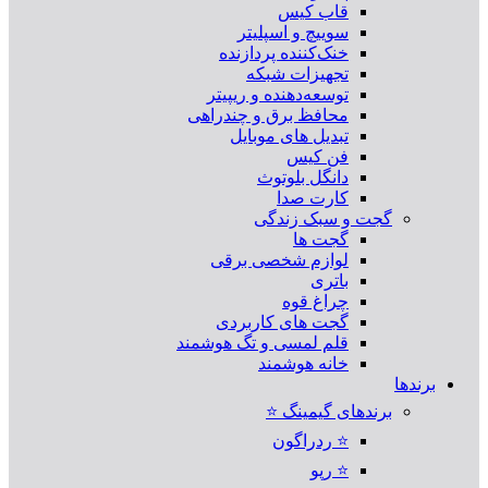
قاب کیس
سوییچ و اسپلیتر
خنک‌کننده پردازنده
تجهیزات شبکه
توسعه‌دهنده و ریپیتر
محافظ برق و چندراهی
تبدیل های موبایل
فن کیس
دانگل بلوتوث
کارت صدا
گجت و سبک زندگی
گجت ها
لوازم شخصی برقی
باتری
چراغ قوه
گجت های کاربردی
قلم لمسی و تگ هوشمند
خانه هوشمند
برندها
برندهای گیمینگ ⭐
⭐ ردراگون
⭐ رپو