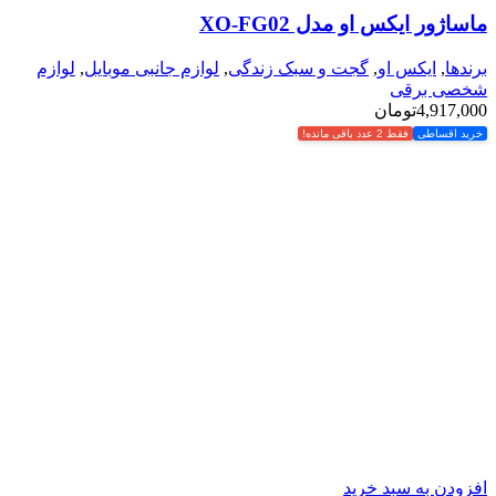
ماساژور ایکس او مدل XO-FG02
برندها
,
ایکس او
,
گجت و سبک زندگی
,
لوازم جانبی موبایل
,
لوازم
شخصی برقی
4,917,000
تومان
خرید اقساطی
فقط 2 عدد باقی مانده!
افزودن به سبد خرید