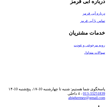
درباره آبی قرمز
درباره آبی قرمز
تماس با آبی قرمز
خدمات مشتریان
رویه مرجوعی و عودت
سوالات متداول
پاسخگوی شما هستیم: شنبه تا چهارشنبه 10-۱۷، پنج‌شنبه 10-۱۴
013-33251839
- 4 داخلی
abighermez@gmail.com