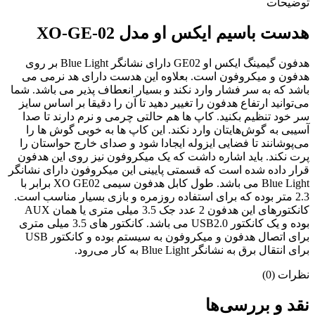
توضیحات
هدست باسیم ایکس او مدل XO-GE-02
هدفون گیمینگ ایکس او GE02 دارای نشانگر Blue Light بر روی
هدفون و میکروفون است. بعلاوه این هدست دارای هد نرمی می
باشد که به سر فشار وارد نکند و بسیار انعطاف پذیر می باشد. شما
می‌توانید ارتفاع هدفون را تغییر دهید تا آن را دقیقا بر اساس سایز
سر خود تنظیم بکنید. کاپ ها هم حالتی چرمی و نرم دارند تا صدا
آسیبی به گوش‌هایتان وارد نکند. این کاپ ها به خوبی گوش ها را
می‌پوشانند تا فضایی ایزوله ایجادا شود و صدای خارج حواستان را
پرت نکند. باید اشاره داشت که یک میکروفون نیز روی این هدفون
قرار داده شده است که قسمتی پایینی این میکروفون دارای نشانگر
Blue Light می باشد. طول کابل هدفون سیمی XO GE02 برابر با
2.3 متر بوده که برای استفاده روزمره و بازی بسیار مناسب است.
کانکتورهای این هدفون 2 عدد جک 3.5 میلی متری یا همان AUX
بوده و یک کانکتور USB2.0 می باشد. کانکتور های 3.5 میلی متری
برای اتصال هدفون و میکروفون به سیستم بوده و کانکتور USB
برای انتقال برق به نشانگر Blue Light به کار می‌رود.
نظرات (0)
نقد و بررسی‌ها