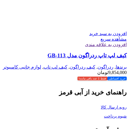
افزودن به سبد خرید
مشاهده سریع
افزودن به علاقه مندی
کیف لپ تاپ ردراگون مدل GB-113
برندها
,
ردراگون
,
کیف ردراگون
,
کیف لپ تاپ
,
لوازم جانبی کامپیوتر
9,854,000
تومان
خرید اقساطی
فقط 1 عدد باقی مانده!
راهنمای خرید از آبی قرمز
رویه ارسال کالا
شیوه پرداخت