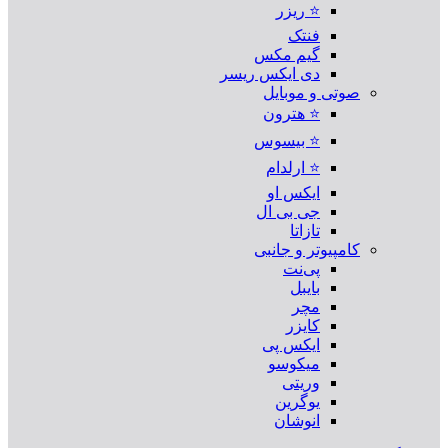
⭐ ریزر
فنتک
گیم مکس
دی ایکس ریسر
صوتی و موبایل
⭐ هترون
⭐ بیسوس
⭐ ارلدام
ایکس او
جی بی ال
تازاتا
کامپیوتر و جانبی
پی‌نت
بایبل
مچر
کایزر
ایکس پی
میکوسو
وریتی
یوگرین
انوشان