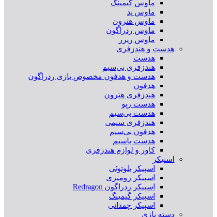
ماوس گیمینگ
ماوس پد
ماوس هترون
ماوس ردراگون
ماوس ریزر
هدست و هندزفری
هدست
هندزفری بی‌سیم
هدست و هدفون مخصوص بازی ردراگون
هدفون
هندزفری هترون
هدست رپو
هدست بی‌سیم
هندزفری سیمی
هدفون بی‌سیم
هدست باسیم
کاور و لوازم هندزفری
اسپیکر
اسپیکر بلوتوثی
اسپیکر رومیزی
اسپیکر ردراگون Redragon
اسپیکر گیمینگ
اسپیکر چمدانی
دسته بازی