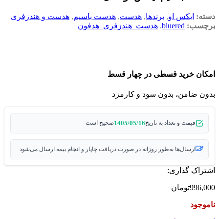
دسته:
ایکس او
,
برندها
,
هدست
,
هدست باسیم
,
هدست و هندزفری
برچسب:
bluered
,
هدست_هندزفری_هدفون
امکان خرید قسطی در چهار قسط
بدون ضامن، بدون سود و کارمزد
1405/05/16
قیمت و تعداد به تاریخ
صحیح است
ارسال‌ها به‌طور روزانه در صورت دریافت چاپار و انجام بیمه ارسال می‌شود
اشتراک گذاری:
996,000
تومان
ناموجود