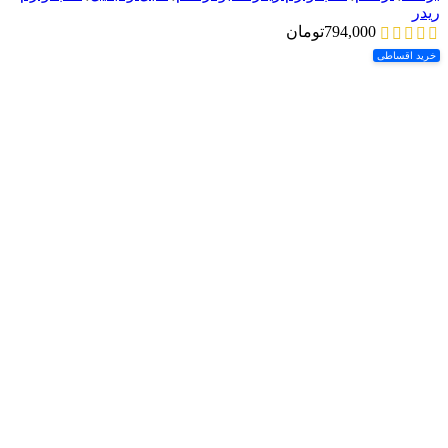
ریدر
794,000
تومان
خرید اقساطی