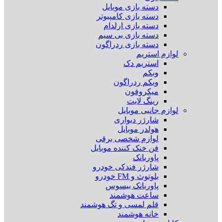
دسته بازی موبایل
دسته بازی کامپیوتر
دسته بازی ارلدام
دسته بازی بی سیم
دسته بازی ردراگون
لوازم استریم
استریم دک
وبکم
وبکم ردراگون
میکروفون
رینگ لایت
لوازم جانبی موبایل
شارژر دیواری
هولدر موبایل
لوازم شخصی برقی
فن خنک کننده موبایل
پاوربانک
شارژر فندکی خودرو
بلوتوث و FM خودرو
پاوربانک بیسوس
ساعت هوشمند
قلم لمسی و تگ هوشمند
خانه هوشمند