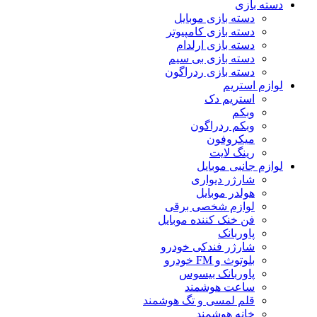
دسته بازی
دسته بازی موبایل
دسته بازی کامپیوتر
دسته بازی ارلدام
دسته بازی بی سیم
دسته بازی ردراگون
لوازم استریم
استریم دک
وبکم
وبکم ردراگون
میکروفون
رینگ لایت
لوازم جانبی موبایل
شارژر دیواری
هولدر موبایل
لوازم شخصی برقی
فن خنک کننده موبایل
پاوربانک
شارژر فندکی خودرو
بلوتوث و FM خودرو
پاوربانک بیسوس
ساعت هوشمند
قلم لمسی و تگ هوشمند
خانه هوشمند