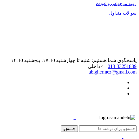
رویه مرجوعی و عودت
سوالات متداول
پاسخگوی شما هستیم: شنبه تا چهارشنبه 10-۱۷، پنج‌شنبه 10-۱۴
013-33251839
- 4 داخلی
abighermez@gmail.com
جستجو