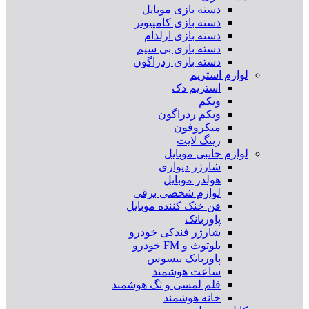
دسته بازی موبایل
دسته بازی کامپیوتر
دسته بازی ارلدام
دسته بازی بی سیم
دسته بازی ردراگون
لوازم استریم
استریم دک
وبکم
وبکم ردراگون
میکروفون
رینگ لایت
لوازم جانبی موبایل
شارژر دیواری
هولدر موبایل
لوازم شخصی برقی
فن خنک کننده موبایل
پاوربانک
شارژر فندکی خودرو
بلوتوث و FM خودرو
پاوربانک بیسوس
ساعت هوشمند
قلم لمسی و تگ هوشمند
خانه هوشمند