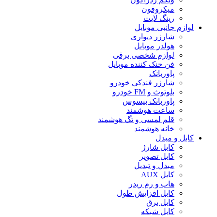
میکروفون
رینگ لایت
لوازم جانبی موبایل
شارژر دیواری
هولدر موبایل
لوازم شخصی برقی
فن خنک کننده موبایل
پاوربانک
شارژر فندکی خودرو
بلوتوث و FM خودرو
پاوربانک بیسوس
ساعت هوشمند
قلم لمسی و تگ هوشمند
خانه هوشمند
کابل و مبدل
کابل شارژ
کابل تصویر
مبدل و تبدیل
کابل AUX
هاب و رم ریدر
کابل افزایش طول
کابل برق
کابل شبکه