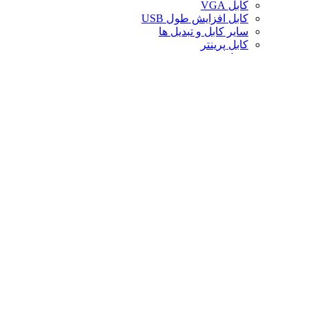
کابل VGA
کابل افزایش طول USB
سایر کابل و تبدیل ها
کابل پرینتر
تبدیل تصویر
کابل صدا
لوازم جانبی کامپیوتر
سایر لوازم جانبی کامپیوتر
کیف لپ تاپ
کیف ردراگون
حافظه
خنک‌کننده
صندلی گیمینگ
کارت حافظه
پایه و استند
قاب کیس
سوییچ و اسپلیتر
خنک‌کننده پردازنده
تجهیزات شبکه
توسعه‌دهنده و ریپیتر
محافظ برق و چندراهی
تبدیل های موبایل
فن کیس
دانگل بلوتوث