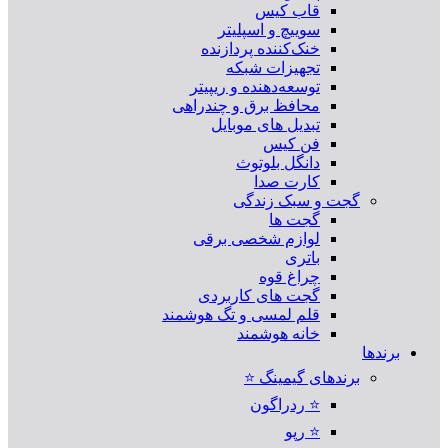
قاب کیس
سوییچ و اسپلیتر
خنک‌کننده پردازنده
تجهیزات شبکه
توسعه‌دهنده و ریپیتر
محافظ برق و چندراهی
تبدیل های موبایل
فن کیس
دانگل بلوتوث
کارت صدا
گجت و سبک زندگی
گجت ها
لوازم شخصی برقی
باتری
چراغ قوه
گجت های کاربردی
قلم لمسی و تگ هوشمند
خانه هوشمند
برندها
برندهای گیمینگ ⭐
⭐ ردراگون
⭐ رپو