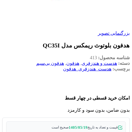
بزرگنمایی تصویر
هدفون بلوتوث ریمکس مدل QC35I
شناسه محصول:
413
دسته:
هدست و هندزفری
,
هدفون
,
هدفون بی‌سیم
برچسب:
هدست_هندزفری_هدفون
امکان خرید قسطی در چهار قسط
بدون ضامن، بدون سود و کارمزد
1405/05/19
قیمت و تعداد به تاریخ
صحیح است