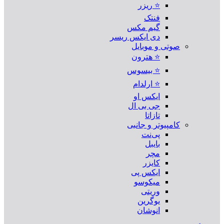
⭐ ریزر
فنتک
گیم مکس
دی ایکس ریسر
صوتی و موبایل
⭐ هترون
⭐ بیسوس
⭐ ارلدام
ایکس او
جی بی ال
تازاتا
کامپیوتر و جانبی
پی‌نت
بایبل
مچر
کایزر
ایکس پی
میکوسو
وریتی
یوگرین
انوشان