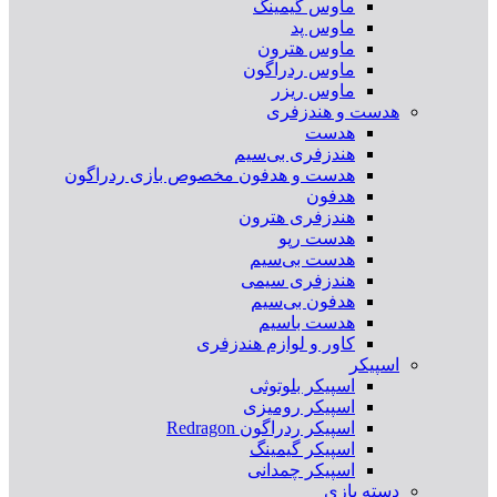
ماوس گیمینگ
ماوس پد
ماوس هترون
ماوس ردراگون
ماوس ریزر
هدست و هندزفری
هدست
هندزفری بی‌سیم
هدست و هدفون مخصوص بازی ردراگون
هدفون
هندزفری هترون
هدست رپو
هدست بی‌سیم
هندزفری سیمی
هدفون بی‌سیم
هدست باسیم
کاور و لوازم هندزفری
اسپیکر
اسپیکر بلوتوثی
اسپیکر رومیزی
اسپیکر ردراگون Redragon
اسپیکر گیمینگ
اسپیکر چمدانی
دسته بازی