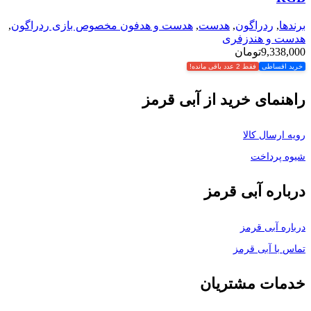
برندها
,
ردراگون
,
هدست
,
هدست و هدفون مخصوص بازی ردراگون
,
هدست و هندزفری
9,338,000
تومان
خرید اقساطی
فقط 2 عدد باقی مانده!
راهنمای خرید از آبی قرمز
رویه ارسال کالا
شیوه پرداخت
درباره آبی قرمز
درباره آبی قرمز
تماس با آبی قرمز
خدمات مشتریان