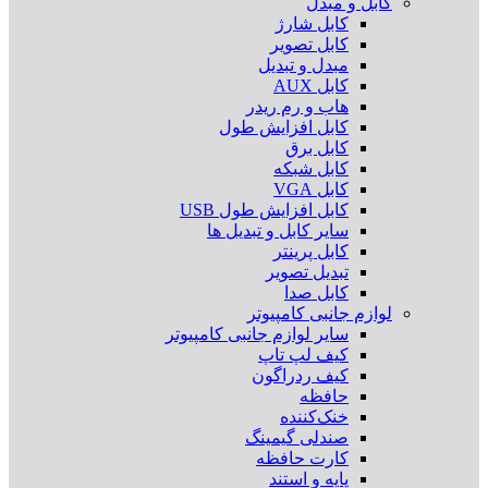
کابل و مبدل
کابل شارژ
کابل تصویر
مبدل و تبدیل
کابل AUX
هاب و رم ریدر
کابل افزایش طول
کابل برق
کابل شبکه
کابل VGA
کابل افزایش طول USB
سایر کابل و تبدیل ها
کابل پرینتر
تبدیل تصویر
کابل صدا
لوازم جانبی کامپیوتر
سایر لوازم جانبی کامپیوتر
کیف لپ تاپ
کیف ردراگون
حافظه
خنک‌کننده
صندلی گیمینگ
کارت حافظه
پایه و استند