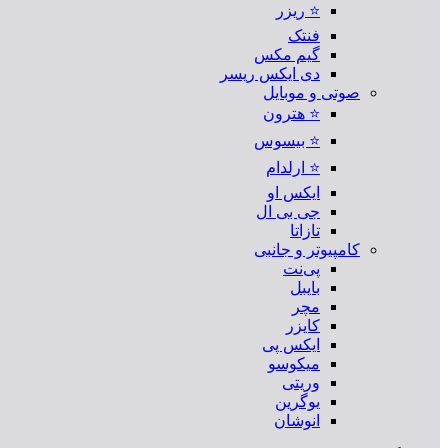
⭐ ریزر
فنتک
گیم مکس
دی ایکس ریسر
صوتی و موبایل
⭐ هترون
⭐ بیسوس
⭐ ارلدام
ایکس او
جی بی ال
تازاتا
کامپیوتر و جانبی
پی‌نت
بایبل
مچر
کایزر
ایکس پی
میکوسو
وریتی
یوگرین
انوشان