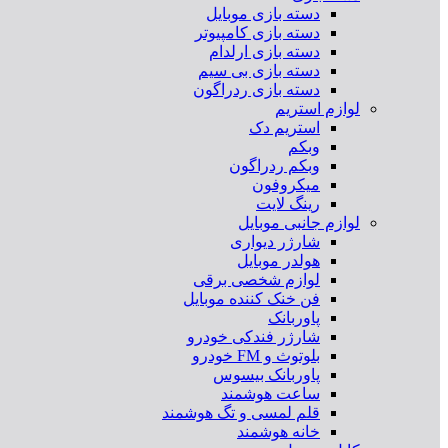
دسته بازی موبایل
دسته بازی کامپیوتر
دسته بازی ارلدام
دسته بازی بی سیم
دسته بازی ردراگون
لوازم استریم
استریم دک
وبکم
وبکم ردراگون
میکروفون
رینگ لایت
لوازم جانبی موبایل
شارژر دیواری
هولدر موبایل
لوازم شخصی برقی
فن خنک کننده موبایل
پاوربانک
شارژر فندکی خودرو
بلوتوث و FM خودرو
پاوربانک بیسوس
ساعت هوشمند
قلم لمسی و تگ هوشمند
خانه هوشمند