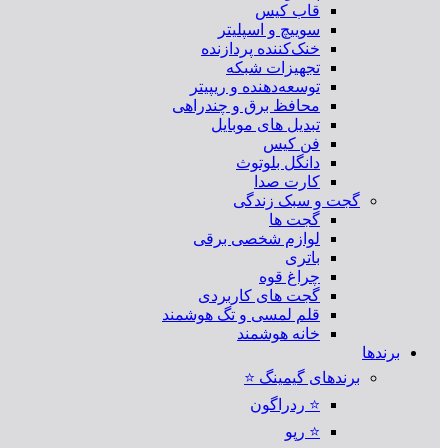
قاب کیس
سوییچ و اسپلیتر
خنک‌کننده پردازنده
تجهیزات شبکه
توسعه‌دهنده و ریپیتر
محافظ برق و چندراهی
تبدیل های موبایل
فن کیس
دانگل بلوتوث
کارت صدا
گجت و سبک زندگی
گجت ها
لوازم شخصی برقی
باتری
چراغ قوه
گجت های کاربردی
قلم لمسی و تگ هوشمند
خانه هوشمند
برندها
برندهای گیمینگ ⭐
⭐ ردراگون
⭐ رپو