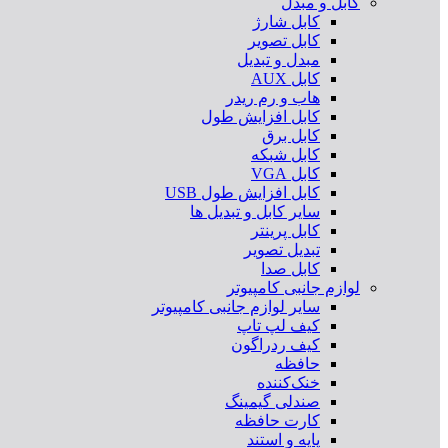
کابل و مبدل
کابل شارژ
کابل تصویر
مبدل و تبدیل
کابل AUX
هاب و رم ریدر
کابل افزایش طول
کابل برق
کابل شبکه
کابل VGA
کابل افزایش طول USB
سایر کابل و تبدیل ها
کابل پرینتر
تبدیل تصویر
کابل صدا
لوازم جانبی کامپیوتر
سایر لوازم جانبی کامپیوتر
کیف لپ تاپ
کیف ردراگون
حافظه
خنک‌کننده
صندلی گیمینگ
کارت حافظه
پایه و استند