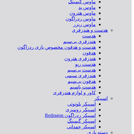
ماوس گیمینگ
ماوس پد
ماوس هترون
ماوس ردراگون
ماوس ریزر
هدست و هندزفری
هدست
هندزفری بی‌سیم
هدست و هدفون مخصوص بازی ردراگون
هدفون
هندزفری هترون
هدست رپو
هدست بی‌سیم
هندزفری سیمی
هدفون بی‌سیم
هدست باسیم
کاور و لوازم هندزفری
اسپیکر
اسپیکر بلوتوثی
اسپیکر رومیزی
اسپیکر ردراگون Redragon
اسپیکر گیمینگ
اسپیکر چمدانی
دسته بازی