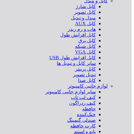
کابل و مبدل
کابل شارژ
کابل تصویر
مبدل و تبدیل
کابل AUX
هاب و رم ریدر
کابل افزایش طول
کابل برق
کابل شبکه
کابل VGA
کابل افزایش طول USB
سایر کابل و تبدیل ها
کابل پرینتر
تبدیل تصویر
کابل صدا
لوازم جانبی کامپیوتر
سایر لوازم جانبی کامپیوتر
کیف لپ تاپ
کیف ردراگون
حافظه
خنک‌کننده
صندلی گیمینگ
کارت حافظه
پایه و استند