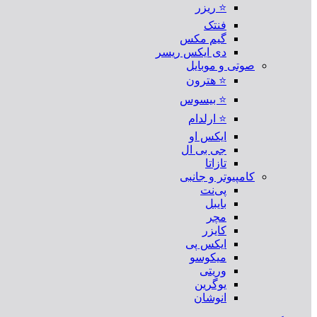
⭐ ریزر
فنتک
گیم مکس
دی ایکس ریسر
صوتی و موبایل
⭐ هترون
⭐ بیسوس
⭐ ارلدام
ایکس او
جی بی ال
تازاتا
کامپیوتر و جانبی
پی‌نت
بایبل
مچر
کایزر
ایکس پی
میکوسو
وریتی
یوگرین
انوشان