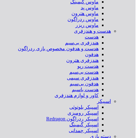
ماوس گیمینگ
ماوس پد
ماوس هترون
ماوس ردراگون
ماوس ریزر
هدست و هندزفری
هدست
هندزفری بی‌سیم
هدست و هدفون مخصوص بازی ردراگون
هدفون
هندزفری هترون
هدست رپو
هدست بی‌سیم
هندزفری سیمی
هدفون بی‌سیم
هدست باسیم
کاور و لوازم هندزفری
اسپیکر
اسپیکر بلوتوثی
اسپیکر رومیزی
اسپیکر ردراگون Redragon
اسپیکر گیمینگ
اسپیکر چمدانی
دسته بازی