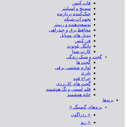
قاب کیس
سوییچ و اسپلیتر
خنک‌کننده پردازنده
تجهیزات شبکه
توسعه‌دهنده و ریپیتر
محافظ برق و چندراهی
تبدیل های موبایل
فن کیس
دانگل بلوتوث
کارت صدا
گجت و سبک زندگی
گجت ها
لوازم شخصی برقی
باتری
چراغ قوه
گجت های کاربردی
قلم لمسی و تگ هوشمند
خانه هوشمند
برندها
برندهای گیمینگ ⭐
⭐ ردراگون
⭐ رپو