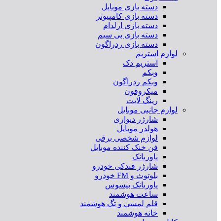
دسته بازی موبایل
دسته بازی کامپیوتر
دسته بازی ارلدام
دسته بازی بی سیم
دسته بازی ردراگون
لوازم استریم
استریم دک
وبکم
وبکم ردراگون
میکروفون
رینگ لایت
لوازم جانبی موبایل
شارژر دیواری
هولدر موبایل
لوازم شخصی برقی
فن خنک کننده موبایل
پاوربانک
شارژر فندکی خودرو
بلوتوث و FM خودرو
پاوربانک بیسوس
ساعت هوشمند
قلم لمسی و تگ هوشمند
خانه هوشمند