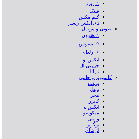
⭐ ریزر
فنتک
گیم مکس
دی ایکس ریسر
صوتی و موبایل
⭐ هترون
⭐ بیسوس
⭐ ارلدام
ایکس او
جی بی ال
تازاتا
کامپیوتر و جانبی
پی‌نت
بایبل
مچر
کایزر
ایکس پی
میکوسو
وریتی
یوگرین
انوشان