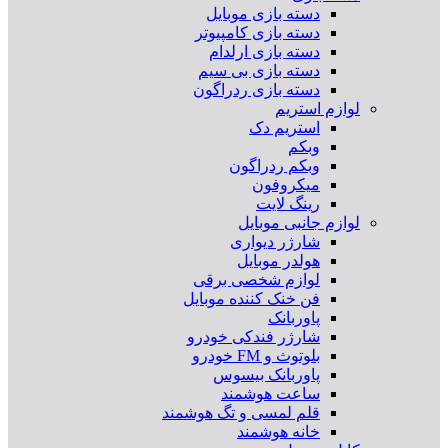
دسته بازی موبایل
دسته بازی کامپیوتر
دسته بازی ارلدام
دسته بازی بی سیم
دسته بازی ردراگون
لوازم استریم
استریم دک
وبکم
وبکم ردراگون
میکروفون
رینگ لایت
لوازم جانبی موبایل
شارژر دیواری
هولدر موبایل
لوازم شخصی برقی
فن خنک کننده موبایل
پاوربانک
شارژر فندکی خودرو
بلوتوث و FM خودرو
پاوربانک بیسوس
ساعت هوشمند
قلم لمسی و تگ هوشمند
خانه هوشمند