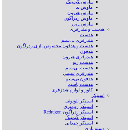
ماوس گیمینگ
ماوس پد
ماوس هترون
ماوس ردراگون
ماوس ریزر
هدست و هندزفری
هدست
هندزفری بی‌سیم
هدست و هدفون مخصوص بازی ردراگون
هدفون
هندزفری هترون
هدست رپو
هدست بی‌سیم
هندزفری سیمی
هدفون بی‌سیم
هدست باسیم
کاور و لوازم هندزفری
اسپیکر
اسپیکر بلوتوثی
اسپیکر رومیزی
اسپیکر ردراگون Redragon
اسپیکر گیمینگ
اسپیکر چمدانی
دسته بازی