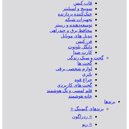
قاب کیس
سوییچ و اسپلیتر
خنک‌کننده پردازنده
تجهیزات شبکه
توسعه‌دهنده و ریپیتر
محافظ برق و چندراهی
تبدیل های موبایل
فن کیس
دانگل بلوتوث
کارت صدا
گجت و سبک زندگی
گجت ها
لوازم شخصی برقی
باتری
چراغ قوه
گجت های کاربردی
قلم لمسی و تگ هوشمند
خانه هوشمند
برندها
برندهای گیمینگ ⭐
⭐ ردراگون
⭐ رپو