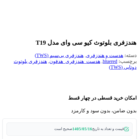
هندزفری بلوتوث کیو سی وای مدل T19
دسته:
هدست و هندزفری
,
هندزفری بی‌سیم (TWS)
برچسب:
bluered
,
هدست_هندزفری_هدفون
,
هندزفری بلوتوث
دوتایی (TWS)
امکان خرید قسطی در چهار قسط
بدون ضامن، بدون سود و کارمزد
1405/05/16
قیمت و تعداد به تاریخ
صحیح است