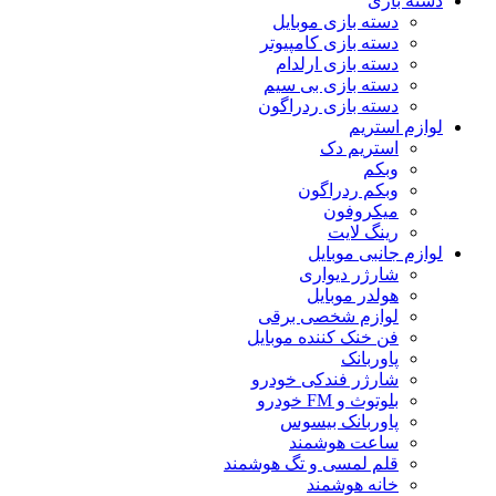
دسته بازی
دسته بازی موبایل
دسته بازی کامپیوتر
دسته بازی ارلدام
دسته بازی بی سیم
دسته بازی ردراگون
لوازم استریم
استریم دک
وبکم
وبکم ردراگون
میکروفون
رینگ لایت
لوازم جانبی موبایل
شارژر دیواری
هولدر موبایل
لوازم شخصی برقی
فن خنک کننده موبایل
پاوربانک
شارژر فندکی خودرو
بلوتوث و FM خودرو
پاوربانک بیسوس
ساعت هوشمند
قلم لمسی و تگ هوشمند
خانه هوشمند