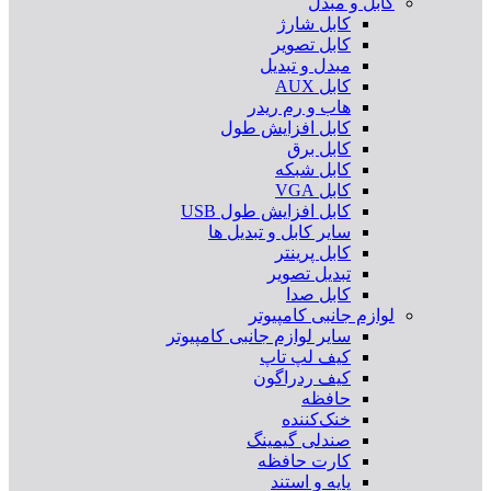
کابل و مبدل
کابل شارژ
کابل تصویر
مبدل و تبدیل
کابل AUX
هاب و رم ریدر
کابل افزایش طول
کابل برق
کابل شبکه
کابل VGA
کابل افزایش طول USB
سایر کابل و تبدیل ها
کابل پرینتر
تبدیل تصویر
کابل صدا
لوازم جانبی کامپیوتر
سایر لوازم جانبی کامپیوتر
کیف لپ تاپ
کیف ردراگون
حافظه
خنک‌کننده
صندلی گیمینگ
کارت حافظه
پایه و استند