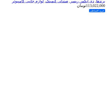
برندها
,
دی ایکس ریسر
,
صندلی گیمینگ
,
لوازم جانبی کامپیوتر
113,022,000
تومان
خرید اقساطی