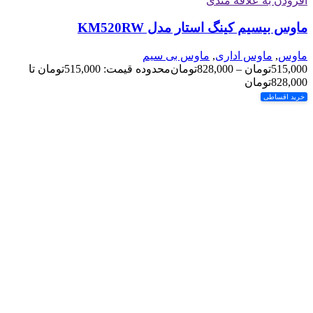
افزودن به علاقه مندی
ماوس بیسیم کینگ استار مدل KM520RW
ماوس
,
ماوس اداری
,
ماوس بی سیم
515,000
تومان
–
828,000
تومان
محدوده قیمت: 515,000تومان تا
828,000تومان
خرید اقساطی