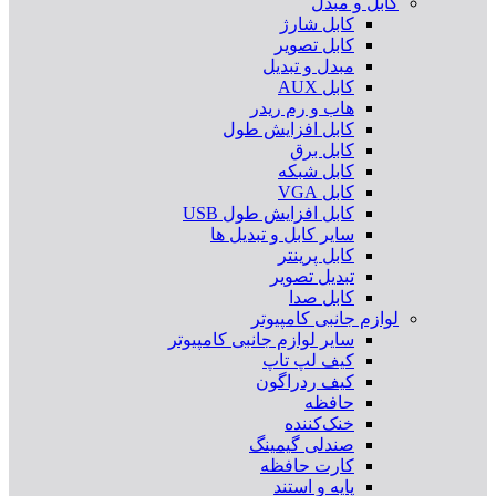
کابل و مبدل
کابل شارژ
کابل تصویر
مبدل و تبدیل
کابل AUX
هاب و رم ریدر
کابل افزایش طول
کابل برق
کابل شبکه
کابل VGA
کابل افزایش طول USB
سایر کابل و تبدیل ها
کابل پرینتر
تبدیل تصویر
کابل صدا
لوازم جانبی کامپیوتر
سایر لوازم جانبی کامپیوتر
کیف لپ تاپ
کیف ردراگون
حافظه
خنک‌کننده
صندلی گیمینگ
کارت حافظه
پایه و استند