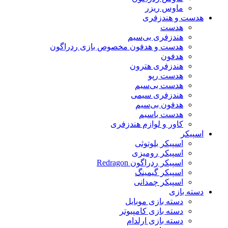
ماوس ریزر
هدست و هندزفری
هدست
هندزفری بی‌سیم
هدست و هدفون مخصوص بازی ردراگون
هدفون
هندزفری هترون
هدست رپو
هدست بی‌سیم
هندزفری سیمی
هدفون بی‌سیم
هدست باسیم
کاور و لوازم هندزفری
اسپیکر
اسپیکر بلوتوثی
اسپیکر رومیزی
اسپیکر ردراگون Redragon
اسپیکر گیمینگ
اسپیکر چمدانی
دسته بازی
دسته بازی موبایل
دسته بازی کامپیوتر
دسته بازی ارلدام