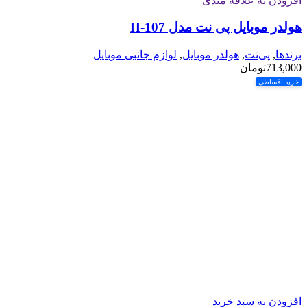
افزودن به علاقه مندی
هولدر موبایل پی نت مدل H-107
برندها
,
پی‌نت
,
هولدر موبایل
,
لوازم جانبی موبایل
713,000
تومان
خرید اقساطی
افزودن به سبد خرید