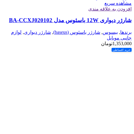
مشاهده سریع
افزودن به علاقه مندی
شارژر دیواری 12W باسئوس مدل BA-CCXJ020102
برندها
,
بیسوس
,
شارژر باسئوس (baseus)
,
شارژر دیواری
,
لوازم
جانبی موبایل
1,353,000
تومان
خرید اقساطی