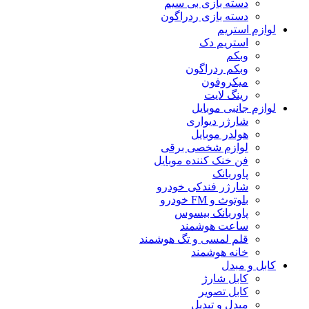
دسته بازی بی سیم
دسته بازی ردراگون
لوازم استریم
استریم دک
وبکم
وبکم ردراگون
میکروفون
رینگ لایت
لوازم جانبی موبایل
شارژر دیواری
هولدر موبایل
لوازم شخصی برقی
فن خنک کننده موبایل
پاوربانک
شارژر فندکی خودرو
بلوتوث و FM خودرو
پاوربانک بیسوس
ساعت هوشمند
قلم لمسی و تگ هوشمند
خانه هوشمند
کابل و مبدل
کابل شارژ
کابل تصویر
مبدل و تبدیل