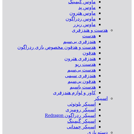
ماوس گیمینگ
ماوس پد
ماوس هترون
ماوس ردراگون
ماوس ریزر
هدست و هندزفری
هدست
هندزفری بی‌سیم
هدست و هدفون مخصوص بازی ردراگون
هدفون
هندزفری هترون
هدست رپو
هدست بی‌سیم
هندزفری سیمی
هدفون بی‌سیم
هدست باسیم
کاور و لوازم هندزفری
اسپیکر
اسپیکر بلوتوثی
اسپیکر رومیزی
اسپیکر ردراگون Redragon
اسپیکر گیمینگ
اسپیکر چمدانی
دسته بازی