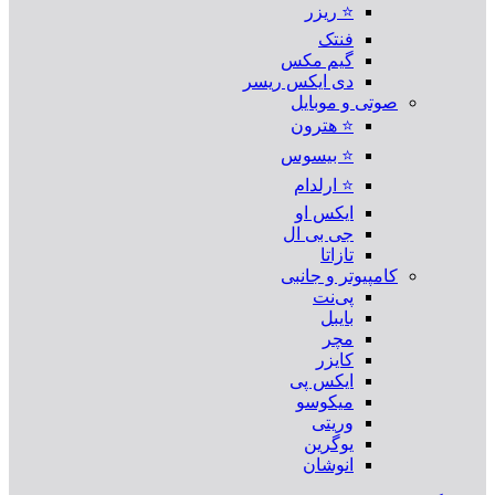
⭐ ریزر
فنتک
گیم مکس
دی ایکس ریسر
صوتی و موبایل
⭐ هترون
⭐ بیسوس
⭐ ارلدام
ایکس او
جی بی ال
تازاتا
کامپیوتر و جانبی
پی‌نت
بایبل
مچر
کایزر
ایکس پی
میکوسو
وریتی
یوگرین
انوشان