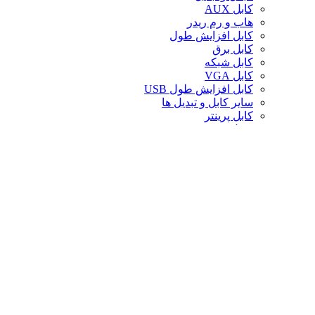
کابل AUX
هاب و رم ریدر
کابل افزایش طول
کابل برق
کابل شبکه
کابل VGA
کابل افزایش طول USB
سایر کابل و تبدیل ها
کابل پرینتر
تبدیل تصویر
کابل صدا
لوازم جانبی کامپیوتر
سایر لوازم جانبی کامپیوتر
کیف لپ تاپ
کیف ردراگون
حافظه
خنک‌کننده
صندلی گیمینگ
کارت حافظه
پایه و استند
قاب کیس
سوییچ و اسپلیتر
خنک‌کننده پردازنده