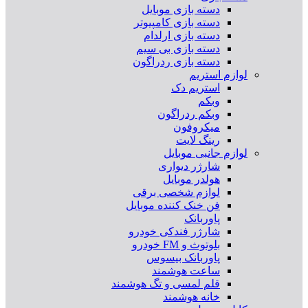
دسته بازی موبایل
دسته بازی کامپیوتر
دسته بازی ارلدام
دسته بازی بی سیم
دسته بازی ردراگون
لوازم استریم
استریم دک
وبکم
وبکم ردراگون
میکروفون
رینگ لایت
لوازم جانبی موبایل
شارژر دیواری
هولدر موبایل
لوازم شخصی برقی
فن خنک کننده موبایل
پاوربانک
شارژر فندکی خودرو
بلوتوث و FM خودرو
پاوربانک بیسوس
ساعت هوشمند
قلم لمسی و تگ هوشمند
خانه هوشمند