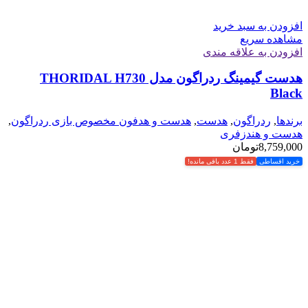
افزودن به سبد خرید
مشاهده سریع
افزودن به علاقه مندی
هدست گیمینگ ردراگون مدل THORIDAL H730
Black
برندها
,
ردراگون
,
هدست
,
هدست و هدفون مخصوص بازی ردراگون
,
هدست و هندزفری
8,759,000
تومان
خرید اقساطی
فقط 1 عدد باقی مانده!