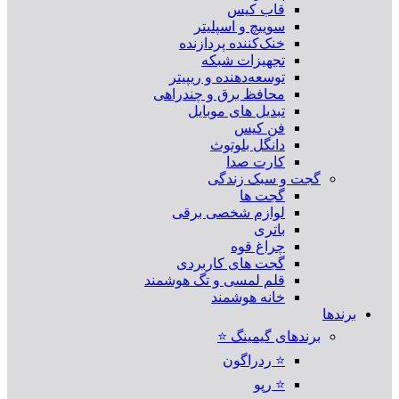
قاب کیس
سوییچ و اسپلیتر
خنک‌کننده پردازنده
تجهیزات شبکه
توسعه‌دهنده و ریپیتر
محافظ برق و چندراهی
تبدیل های موبایل
فن کیس
دانگل بلوتوث
کارت صدا
گجت و سبک زندگی
گجت ها
لوازم شخصی برقی
باتری
چراغ قوه
گجت های کاربردی
قلم لمسی و تگ هوشمند
خانه هوشمند
برندها
برندهای گیمینگ ⭐
⭐ ردراگون
⭐ رپو