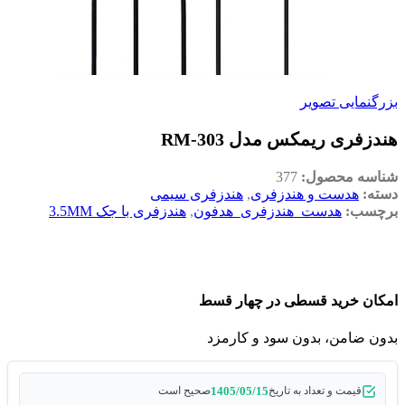
بزرگنمایی تصویر
هندزفری ریمکس مدل RM-303
شناسه محصول:
377
دسته:
هدست و هندزفری
,
هندزفری سیمی
برچسب:
هدست_هندزفری_هدفون
,
هندزفری با جک 3.5MM
امکان خرید قسطی در چهار قسط
بدون ضامن، بدون سود و کارمزد
1405/05/15
قیمت و تعداد به تاریخ
صحیح است