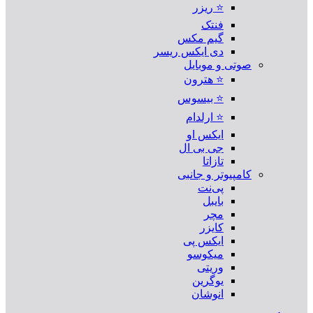
⭐ ریزر
فنتک
گیم مکس
دی ایکس ریسر
صوتی و موبایل
⭐ هترون
⭐ بیسوس
⭐ ارلدام
ایکس او
جی بی ال
تازاتا
کامپیوتر و جانبی
پی‌نت
بایبل
مچر
کایزر
ایکس پی
میکوسو
وریتی
یوگرین
انوشان