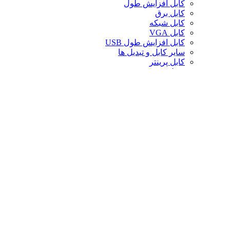
کابل افزایش طول
کابل برق
کابل شبکه
کابل VGA
کابل افزایش طول USB
سایر کابل و تبدیل ها
کابل پرینتر
تبدیل تصویر
کابل صدا
لوازم جانبی کامپیوتر
سایر لوازم جانبی کامپیوتر
کیف لپ تاپ
کیف ردراگون
حافظه
خنک‌کننده
صندلی گیمینگ
کارت حافظه
پایه و استند
قاب کیس
سوییچ و اسپلیتر
خنک‌کننده پردازنده
تجهیزات شبکه
توسعه‌دهنده و ریپیتر
محافظ برق و چندراهی