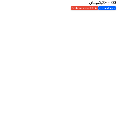
5,280,000
تومان
خرید اقساطی
فقط 1 عدد باقی مانده!