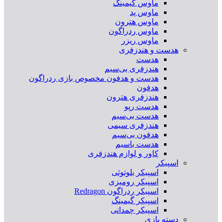
ماوس گیمینگ
ماوس پد
ماوس هترون
ماوس ردراگون
ماوس ریزر
هدست و هندزفری
هدست
هندزفری بی‌سیم
هدست و هدفون مخصوص بازی ردراگون
هدفون
هندزفری هترون
هدست رپو
هدست بی‌سیم
هندزفری سیمی
هدفون بی‌سیم
هدست باسیم
کاور و لوازم هندزفری
اسپیکر
اسپیکر بلوتوثی
اسپیکر رومیزی
اسپیکر ردراگون Redragon
اسپیکر گیمینگ
اسپیکر چمدانی
دسته بازی