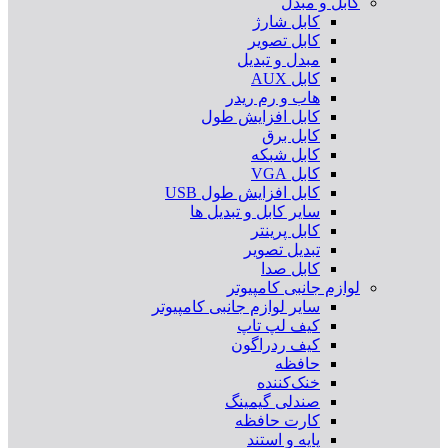
کابل و مبدل
کابل شارژ
کابل تصویر
مبدل و تبدیل
کابل AUX
هاب و رم ریدر
کابل افزایش طول
کابل برق
کابل شبکه
کابل VGA
کابل افزایش طول USB
سایر کابل و تبدیل ها
کابل پرینتر
تبدیل تصویر
کابل صدا
لوازم جانبی کامپیوتر
سایر لوازم جانبی کامپیوتر
کیف لپ تاپ
کیف ردراگون
حافظه
خنک‌کننده
صندلی گیمینگ
کارت حافظه
پایه و استند