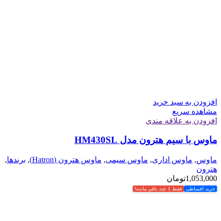
افزودن به سبد خرید
مشاهده سریع
افزودن به علاقه مندی
ماوس با سیم هترون مدل HM430SL
ماوس
,
ماوس اداری
,
ماوس سیمی
,
ماوس هترون (Hatron)
,
برندها
,
هترون
1,053,000
تومان
خرید اقساطی
فقط 1 عدد باقی مانده!