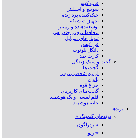
قاب کیس
سوییچ و اسپلیتر
خنک‌کننده پردازنده
تجهیزات شبکه
توسعه‌دهنده و ریپیتر
محافظ برق و چندراهی
تبدیل های موبایل
فن کیس
دانگل بلوتوث
کارت صدا
گجت و سبک زندگی
گجت ها
لوازم شخصی برقی
باتری
چراغ قوه
گجت های کاربردی
قلم لمسی و تگ هوشمند
خانه هوشمند
برندها
برندهای گیمینگ ⭐
⭐ ردراگون
⭐ رپو