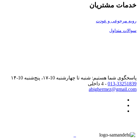
خدمات مشتریان
رویه مرجوعی و عودت
سوالات متداول
پاسخگوی شما هستیم: شنبه تا چهارشنبه 10-۱۷، پنج‌شنبه 10-۱۴
013-33251839
- 4 داخلی
abighermez@gmail.com