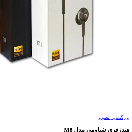
بزرگنمایی تصویر
هندزفری شیاومی مدل M8