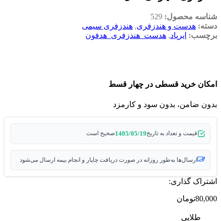
شناسه محصول:
529
دسته:
هدست و هندزفری
,
هندزفری سیمی
برچسب:
ایرپاد
,
هدست_هندزفری_هدفون
امکان خرید قسطی در چهار قسط
بدون ضامن، بدون سود و کارمزد
1405/05/19
قیمت و تعداد به تاریخ
صحیح است
ارسال‌ها به‌طور روزانه در صورت دریافت چاپار و انجام بیمه ارسال می‌شود
اشتراک گذاری:
80,000
تومان
طلایی