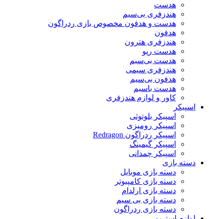
هدست
هندزفری بی‌سیم
هدست و هدفون مخصوص بازی ردراگون
هدفون
هندزفری هترون
هدست رپو
هدست بی‌سیم
هندزفری سیمی
هدفون بی‌سیم
هدست باسیم
کاور و لوازم هندزفری
اسپیکر
اسپیکر بلوتوثی
اسپیکر رومیزی
اسپیکر ردراگون Redragon
اسپیکر گیمینگ
اسپیکر چمدانی
دسته بازی
دسته بازی موبایل
دسته بازی کامپیوتر
دسته بازی ارلدام
دسته بازی بی سیم
دسته بازی ردراگون
لوازم استریم