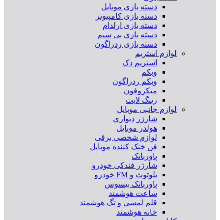
دسته بازی موبایل
دسته بازی کامپیوتر
دسته بازی ارلدام
دسته بازی بی سیم
دسته بازی ردراگون
لوازم استریم
استریم دک
وبکم
وبکم ردراگون
میکروفون
رینگ لایت
لوازم جانبی موبایل
شارژر دیواری
هولدر موبایل
لوازم شخصی برقی
فن خنک کننده موبایل
پاوربانک
شارژر فندکی خودرو
بلوتوث و FM خودرو
پاوربانک بیسوس
ساعت هوشمند
قلم لمسی و تگ هوشمند
خانه هوشمند