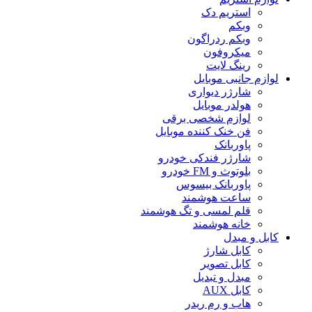
استریم دک
وبکم
وبکم ردراگون
میکروفون
رینگ لایت
لوازم جانبی موبایل
شارژر دیواری
هولدر موبایل
لوازم شخصی برقی
فن خنک کننده موبایل
پاوربانک
شارژر فندکی خودرو
بلوتوث و FM خودرو
پاوربانک بیسوس
ساعت هوشمند
قلم لمسی و تگ هوشمند
خانه هوشمند
کابل و مبدل
کابل شارژ
کابل تصویر
مبدل و تبدیل
کابل AUX
هاب و رم ریدر