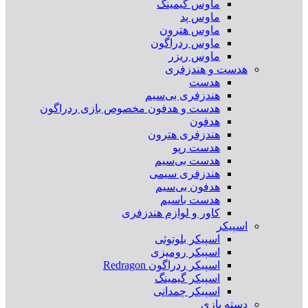
ماوس گیمینگ
ماوس پد
ماوس هترون
ماوس ردراگون
ماوس ریزر
هدست و هندزفری
هدست
هندزفری بی‌سیم
هدست و هدفون مخصوص بازی ردراگون
هدفون
هندزفری هترون
هدست رپو
هدست بی‌سیم
هندزفری سیمی
هدفون بی‌سیم
هدست باسیم
کاور و لوازم هندزفری
اسپیکر
اسپیکر بلوتوثی
اسپیکر رومیزی
اسپیکر ردراگون Redragon
اسپیکر گیمینگ
اسپیکر چمدانی
دسته بازی