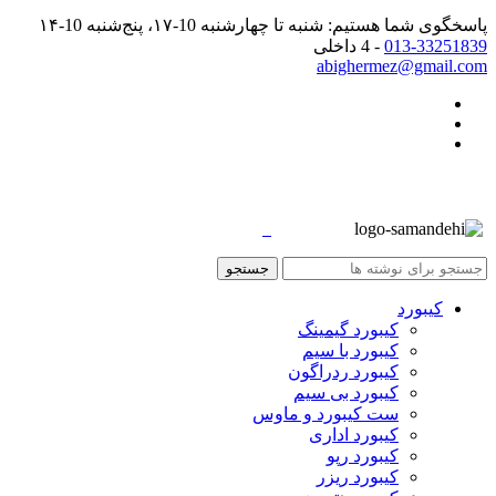
پاسخگوی شما هستیم: شنبه تا چهارشنبه 10-۱۷، پنج‌شنبه 10-۱۴
013-33251839
- 4 داخلی
abighermez@gmail.com
جستجو
کیبورد
کیبورد گیمینگ
کیبورد با سیم
کیبورد ردراگون
کیبورد بی سیم
ست کیبورد و ماوس
کیبورد اداری
کیبورد رپو
کیبورد ریزر