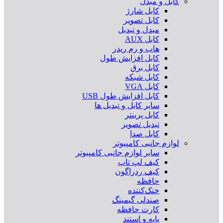
کابل و مبدل
کابل شارژ
کابل تصویر
مبدل و تبدیل
کابل AUX
هاب و رم ریدر
کابل افزایش طول
کابل برق
کابل شبکه
کابل VGA
کابل افزایش طول USB
سایر کابل و تبدیل ها
کابل پرینتر
تبدیل تصویر
کابل صدا
لوازم جانبی کامپیوتر
سایر لوازم جانبی کامپیوتر
کیف لپ تاپ
کیف ردراگون
حافظه
خنک‌کننده
صندلی گیمینگ
کارت حافظه
پایه و استند