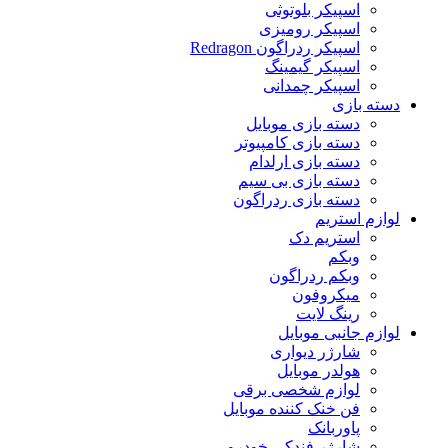
اسپیکر بلوتوثی
اسپیکر رومیزی
اسپیکر ردراگون Redragon
اسپیکر گیمینگ
اسپیکر چمدانی
دسته بازی
دسته بازی موبایل
دسته بازی کامپیوتر
دسته بازی ارلدام
دسته بازی بی سیم
دسته بازی ردراگون
لوازم استریم
استریم دک
وبکم
وبکم ردراگون
میکروفون
رینگ لایت
لوازم جانبی موبایل
شارژر دیواری
هولدر موبایل
لوازم شخصی برقی
فن خنک کننده موبایل
پاوربانک
شارژر فندکی خودرو