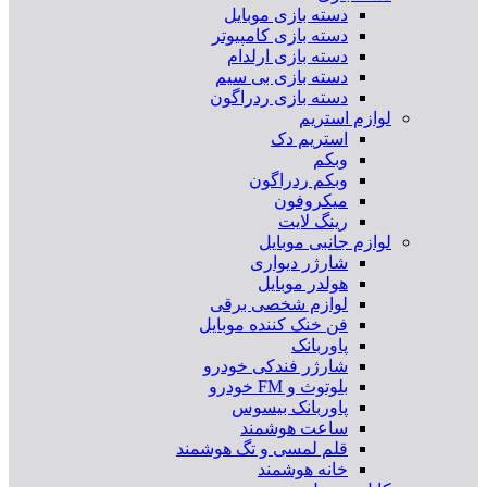
دسته بازی موبایل
دسته بازی کامپیوتر
دسته بازی ارلدام
دسته بازی بی سیم
دسته بازی ردراگون
لوازم استریم
استریم دک
وبکم
وبکم ردراگون
میکروفون
رینگ لایت
لوازم جانبی موبایل
شارژر دیواری
هولدر موبایل
لوازم شخصی برقی
فن خنک کننده موبایل
پاوربانک
شارژر فندکی خودرو
بلوتوث و FM خودرو
پاوربانک بیسوس
ساعت هوشمند
قلم لمسی و تگ هوشمند
خانه هوشمند