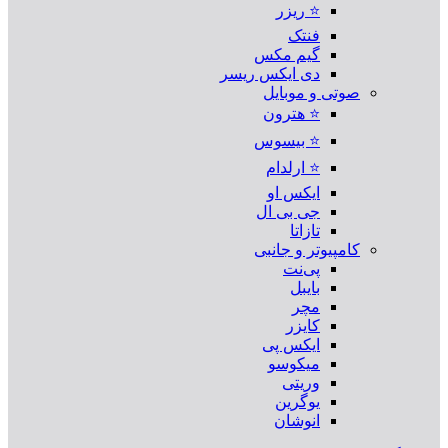
⭐ ریزر
فنتک
گیم مکس
دی ایکس ریسر
صوتی و موبایل
⭐ هترون
⭐ بیسوس
⭐ ارلدام
ایکس او
جی بی ال
تازاتا
کامپیوتر و جانبی
پی‌نت
بایبل
مچر
کایزر
ایکس پی
میکوسو
وریتی
یوگرین
انوشان