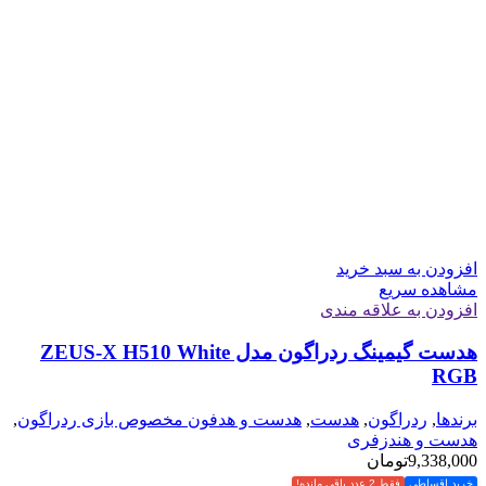
افزودن به سبد خرید
مشاهده سریع
افزودن به علاقه مندی
هدست گیمینگ ردراگون مدل ZEUS-X H510 White
RGB
برندها
,
ردراگون
,
هدست
,
هدست و هدفون مخصوص بازی ردراگون
,
هدست و هندزفری
9,338,000
تومان
خرید اقساطی
فقط 2 عدد باقی مانده!