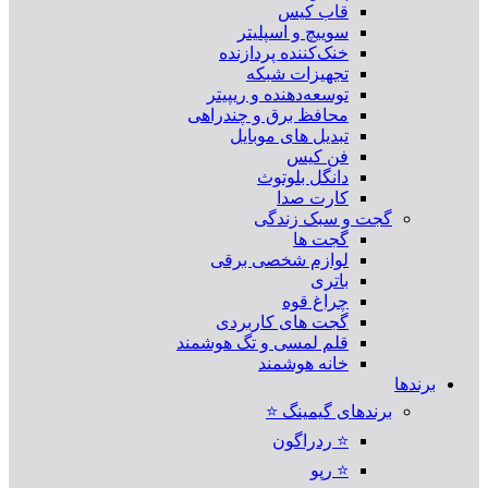
قاب کیس
سوییچ و اسپلیتر
خنک‌کننده پردازنده
تجهیزات شبکه
توسعه‌دهنده و ریپیتر
محافظ برق و چندراهی
تبدیل های موبایل
فن کیس
دانگل بلوتوث
کارت صدا
گجت و سبک زندگی
گجت ها
لوازم شخصی برقی
باتری
چراغ قوه
گجت های کاربردی
قلم لمسی و تگ هوشمند
خانه هوشمند
برندها
برندهای گیمینگ ⭐
⭐ ردراگون
⭐ رپو