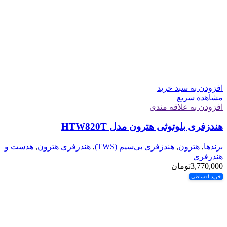
افزودن به سبد خرید
مشاهده سریع
افزودن به علاقه مندی
هندزفری بلوتوثی هترون مدل HTW820T
برندها
,
هترون
,
هندزفری بی‌سیم (TWS)
,
هندزفری هترون
,
هدست و
هندزفری
3,770,000
تومان
خرید اقساطی