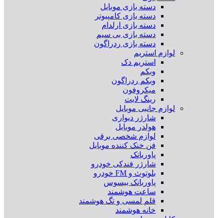
دسته بازی موبایل
دسته بازی کامپیوتر
دسته بازی ارلدام
دسته بازی بی سیم
دسته بازی ردراگون
لوازم استریم
استریم دک
وبکم
وبکم ردراگون
میکروفون
رینگ لایت
لوازم جانبی موبایل
شارژر دیواری
هولدر موبایل
لوازم شخصی برقی
فن خنک کننده موبایل
پاوربانک
شارژر فندکی خودرو
بلوتوث و FM خودرو
پاوربانک بیسوس
ساعت هوشمند
قلم لمسی و تگ هوشمند
خانه هوشمند