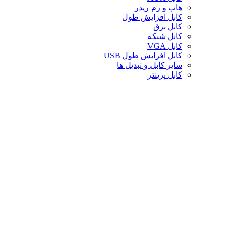
هاب و رم ریدر
کابل افزایش طول
کابل برق
کابل شبکه
کابل VGA
کابل افزایش طول USB
سایر کابل و تبدیل ها
کابل پرینتر
تبدیل تصویر
کابل صدا
لوازم جانبی کامپیوتر
سایر لوازم جانبی کامپیوتر
کیف لپ تاپ
کیف ردراگون
حافظه
خنک‌کننده
صندلی گیمینگ
کارت حافظه
پایه و استند
قاب کیس
سوییچ و اسپلیتر
خنک‌کننده پردازنده
تجهیزات شبکه