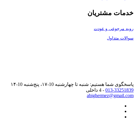
خدمات مشتریان
رویه مرجوعی و عودت
سوالات متداول
پاسخگوی شما هستیم: شنبه تا چهارشنبه 10-۱۷، پنج‌شنبه 10-۱۴
013-33251839
- 4 داخلی
abighermez@gmail.com