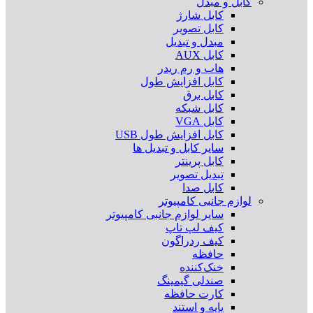
کابل و مبدل
کابل شارژ
کابل تصویر
مبدل و تبدیل
کابل AUX
هاب و رم ریدر
کابل افزایش طول
کابل برق
کابل شبکه
کابل VGA
کابل افزایش طول USB
سایر کابل و تبدیل ها
کابل پرینتر
تبدیل تصویر
کابل صدا
لوازم جانبی کامپیوتر
سایر لوازم جانبی کامپیوتر
کیف لپ تاپ
کیف ردراگون
حافظه
خنک‌کننده
صندلی گیمینگ
کارت حافظه
پایه و استند