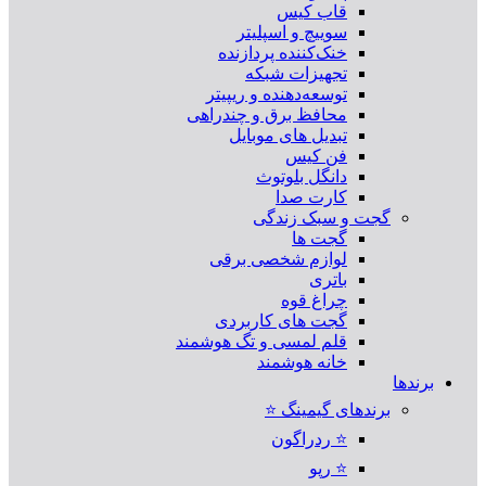
قاب کیس
سوییچ و اسپلیتر
خنک‌کننده پردازنده
تجهیزات شبکه
توسعه‌دهنده و ریپیتر
محافظ برق و چندراهی
تبدیل های موبایل
فن کیس
دانگل بلوتوث
کارت صدا
گجت و سبک زندگی
گجت ها
لوازم شخصی برقی
باتری
چراغ قوه
گجت های کاربردی
قلم لمسی و تگ هوشمند
خانه هوشمند
برندها
برندهای گیمینگ ⭐
⭐ ردراگون
⭐ رپو