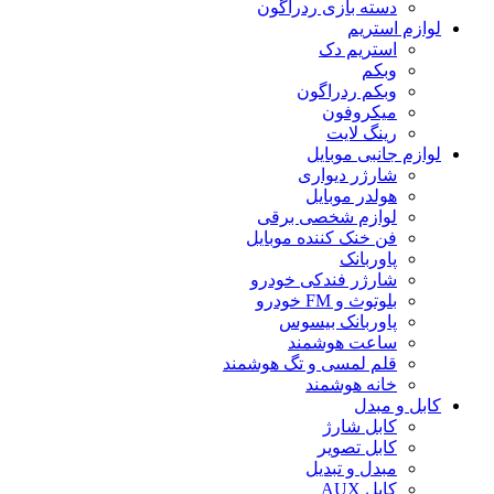
دسته بازی ردراگون
لوازم استریم
استریم دک
وبکم
وبکم ردراگون
میکروفون
رینگ لایت
لوازم جانبی موبایل
شارژر دیواری
هولدر موبایل
لوازم شخصی برقی
فن خنک کننده موبایل
پاوربانک
شارژر فندکی خودرو
بلوتوث و FM خودرو
پاوربانک بیسوس
ساعت هوشمند
قلم لمسی و تگ هوشمند
خانه هوشمند
کابل و مبدل
کابل شارژ
کابل تصویر
مبدل و تبدیل
کابل AUX