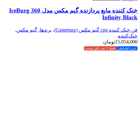
خنک کننده مایع پردازنده گیم مکس مدل IceBurg 360
Infinity Black
فن خنک کننده cpu گیم مکس (Gamemax)
,
برندها
,
گیم مکس
,
خنک‌کننده
15,054,000
تومان
خرید اقساطی
فقط 1 عدد باقی مانده!