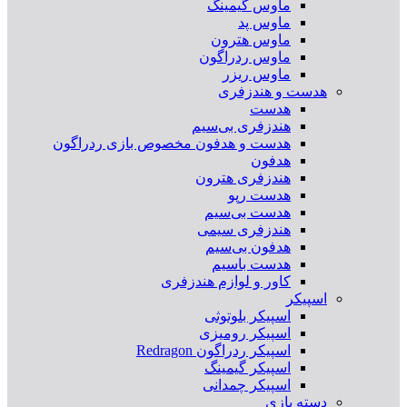
ماوس گیمینگ
ماوس پد
ماوس هترون
ماوس ردراگون
ماوس ریزر
هدست و هندزفری
هدست
هندزفری بی‌سیم
هدست و هدفون مخصوص بازی ردراگون
هدفون
هندزفری هترون
هدست رپو
هدست بی‌سیم
هندزفری سیمی
هدفون بی‌سیم
هدست باسیم
کاور و لوازم هندزفری
اسپیکر
اسپیکر بلوتوثی
اسپیکر رومیزی
اسپیکر ردراگون Redragon
اسپیکر گیمینگ
اسپیکر چمدانی
دسته بازی