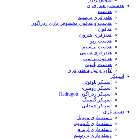
هدست و هندزفری
هدست
هندزفری بی‌سیم
هدست و هدفون مخصوص بازی ردراگون
هدفون
هندزفری هترون
هدست رپو
هدست بی‌سیم
هندزفری سیمی
هدفون بی‌سیم
هدست باسیم
کاور و لوازم هندزفری
اسپیکر
اسپیکر بلوتوثی
اسپیکر رومیزی
اسپیکر ردراگون Redragon
اسپیکر گیمینگ
اسپیکر چمدانی
دسته بازی
دسته بازی موبایل
دسته بازی کامپیوتر
دسته بازی ارلدام
دسته بازی بی سیم