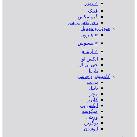
⭐ ریزر
فنتک
گیم مکس
دی ایکس ریسر
صوتی و موبایل
⭐ هترون
⭐ بیسوس
⭐ ارلدام
ایکس او
جی بی ال
تازاتا
کامپیوتر و جانبی
پی‌نت
بایبل
مچر
کایزر
ایکس پی
میکوسو
وریتی
یوگرین
انوشان