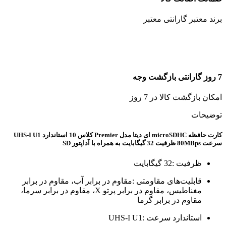
برند معتبر گارانتی معتبر
7 روز گارانتی بازگشت وجه
امکان بازگشت کالا در 7 روز
توضیحات
کارت حافظه‌ microSDHC ای دیتا مدل Premier کلاس 10 استاندارد UHS-I U1
سرعت 80MBps ظرفیت 32 گیگابایت به همراه با آداپتور SD
ظرفیت :32 گیگابایت
قابلیت‌های مقاومتی :مقاوم در برابر آب، مقاوم در برابر
مغناطیس، مقاوم در برابر پرتو X، مقاوم در برابر سرما،
مقاوم در برابر گرما
استاندارد سرعت :UHS-I U1